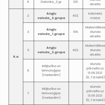
6.
Datorika_2.gr
201.
atcelta
Angļu
kabineta
2.
402.
valoda_2.grupa
maiņa
Matemātika
Angļu
3.
109.
stunda
valoda_1.grupa
atcelta
Matemātika
Angļu
3.
402.
stunda
valoda_2.grupa
atcelta
6.a
stunda
Mājturība un
pārcelta uz
6.
tehnoloģijas
13.09.2021.
(meitenēm)
(6.,7.st.laikā)
stunda
Mājturība un
pārcelta uz
7.
tehnoloģijas
13.09.2021.
(meitenēm)
(6.,7.st.laikā)