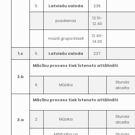
5.
Latviešu valoda
236.
12.10-
pusdienas
12.40
12.40-
mazā grupa klasē
14.00
1.c
5.
Latviešu valoda
237.
Mācību process tiek īstenots attālināti
2.b
Stunda
6.
Mūzika
atcelta
Mācību process tiek īstenots attālināti
Stunda
2.
Mūzika
3.a
atcelta
Mājturība un
Stunda