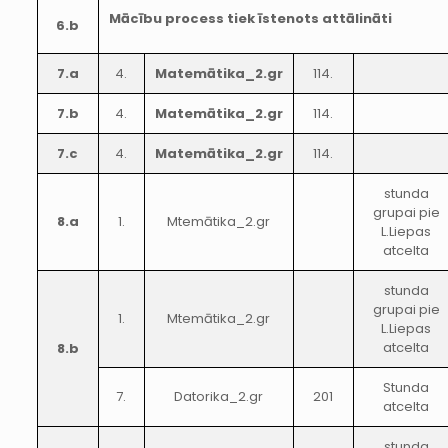
Mācību process tiek īstenots attālināti
6.b
7.a
4.
Matemātika_2.gr
114.
7.b
4.
Matemātika_2.gr
114.
7.c
4.
Matemātika_2.gr
114.
stunda
grupai pie
8.a
1.
Mtemātika_2.gr
L.Liepas
atcelta
stunda
grupai pie
1.
Mtemātika_2.gr
L.Liepas
atcelta
8.b
Stunda
7.
Datorika_2.gr
201
atcelta
stunda