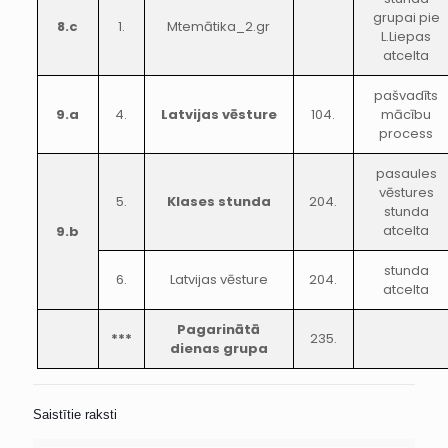
grupai pie
8.c
1.
Mtemātika_2.gr
L.Liepas
atcelta
pašvadīts
9.a
4.
Latvijas vēsture
104.
mācību
process
pasaules
vēstures
5.
Klases stunda
204.
stunda
atcelta
9.b
stunda
6.
Latvijas vēsture
204.
atcelta
Pagarinātā
***
235.
dienas grupa
Saistītie raksti