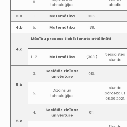
6.
tehnoloģijas
atcelta
3.b
1.
Matemātika
336.
4.b
5.
Matemātika
138.
Mācību process tiek īstenots attālināti
4.c
tiešsaistes
1.-2.
Matemātika
(303.)
stunda
Sociālās zinības
3.
010.
un vēsture
5.b
stunda
Dizains un
5.
pārcelta uz
tehnoloģijas
08.09.2021.
Sociālās zinības
4.
011.
un vēsture
5.c
Stunda