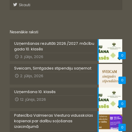
Skauti
Nesenākie raksti
Uzņemšanas rezultāti 2026./2027. mācību
gada 10. klasēs
0
3. jūlijs, 2026
Sveicam, Simtgades stipendiju saņemot
2. jūlijs, 2026
0
Uzņemšana 10. klasēs
12. jūnijs, 2026
0
Pateicība Valmieras Viestura vidusskolas
kopienai par dalību soļošanas
izaicinājumā
0