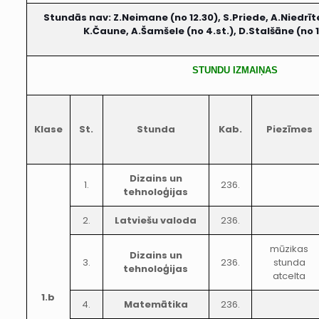
Stundās nav: Z.Neimane (no 12.30), S.Priede, A.Niedrīte,
K.Čaune, A.Šamšele (no 4.st.), D.Stalšāne (no 1
STUNDU IZMAIŅAS
Klase
St.
Stunda
Kab.
Piezīmes
Dizains un
1.
236.
tehnoloģijas
2.
Latviešu valoda
236.
mūzikas
Dizains un
3.
236.
stunda
tehnoloģijas
atcelta
1.b
4.
Matemātika
236.