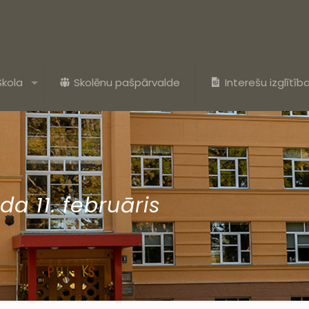
Skola
Skolēnu pašpārvalde
Interešu izglītīb
da 11. februāris