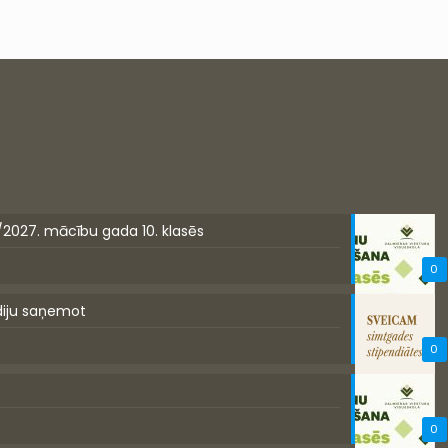
/2027. mācību gada 10. klasēs
0
diju saņemot
0
0