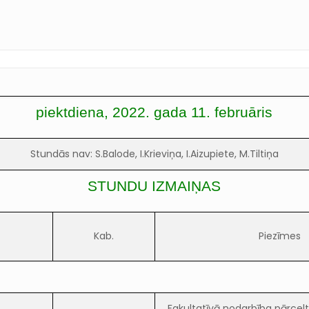
piektdiena, 2022. gada 11. februāris
Stundās nav: S.Balode, I.Krieviņa, I.Aizupiete, M.Tiltiņa
STUNDU IZMAIŅAS
Kab.
Piezīmes
Fakultatīvā nodarbība pārcelt