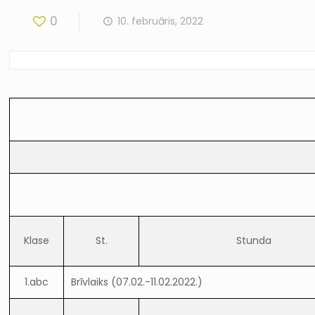
0
10. februāris, 2022
Klase
St.
Stunda
1.abc
Brīvlaiks (07.02.-11.02.2022.)