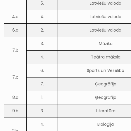
5.
Latviešu valoda
4.c
4.
Latviešu valoda
6.a
2.
Latviešu valoda
3.
Mūzika
7.b
4.
Teātra māksla
6.
Sports un Veselība
7.c
7.
Ģeogrāfija
8.a
1.
Ģeogrāfija
9.b
3.
Literatūra
4.
Bioloģija