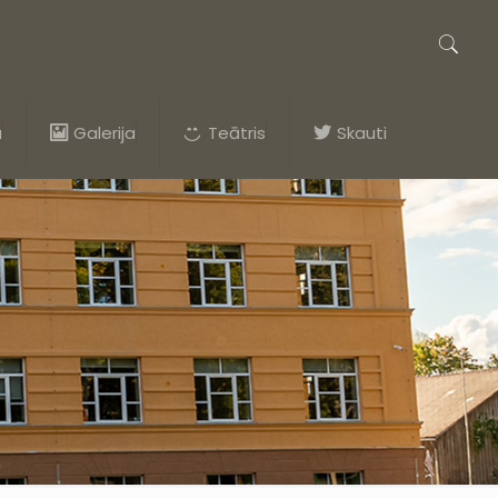
a
Galerija
Teātris
Skauti