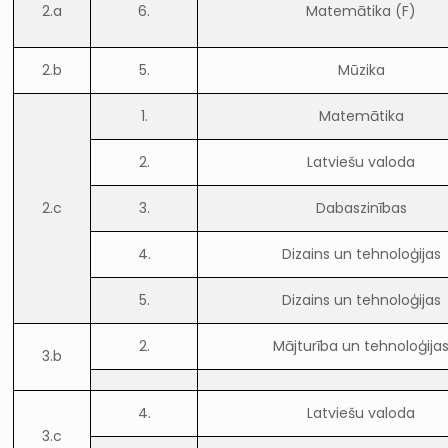
2.a
6.
Matemātika (F)
2.b
5.
Mūzika
1.
Matemātika
2.
Latviešu valoda
2.c
3.
Dabaszinības
4.
Dizains un tehnoloģijas
5.
Dizains un tehnoloģijas
2.
Mājturība un tehnoloģija
3.b
4.
Latviešu valoda
3.c