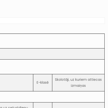
Skolotāji, uz kuriem attiecas
E-klasē
izmaiņas
a uz ceturtdienu,