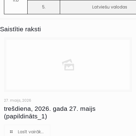
11.b
5.
Latviešu valodas
Saistītie raksti
27. maijs, 2026
trešdiena, 2026. gada 27. maijs
(papildināts_1)
Lasīt vairāk...