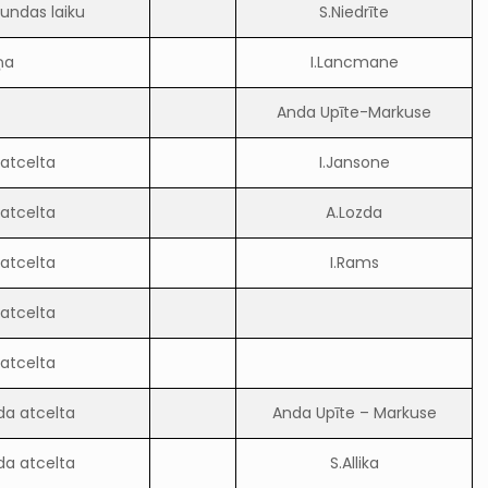
undas laiku
S.Niedrīte
ņa
I.Lancmane
Anda Upīte-Markuse
 atcelta
I.Jansone
 atcelta
A.Lozda
 atcelta
I.Rams
 atcelta
 atcelta
da atcelta
Anda Upīte – Markuse
da atcelta
S.Allika