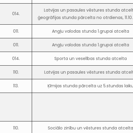
Latvijas un pasaules vēstures stunda atcelt
014.
ģeogrāfijas stunda pārcelta no otrdienas, 11.10
011.
Angļu valodas stunda 1.grupai atcelta
011.
Angļu valodas stunda 1.grupai atcelta
014.
Sporta un veselības stunda atcelta
110.
Latvijas un pasaules vēstures stunda atcel
113.
Ķīmijas stunda pārcelta uz 5.stundas laik
110.
Sociālo zinību un vēstures stunda atcelt