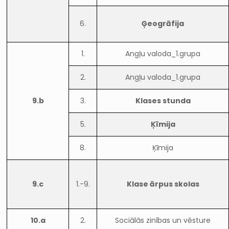
6.
Ģeogrāfija
1.
Angļu valoda_1.grupa
2.
Angļu valoda_1.grupa
9.b
3.
Klases stunda
5.
Ķīmija
8.
Ķīmija
9.c
1.-9.
Klase ārpus skolas
10.a
2.
Sociālās zinības un vēsture