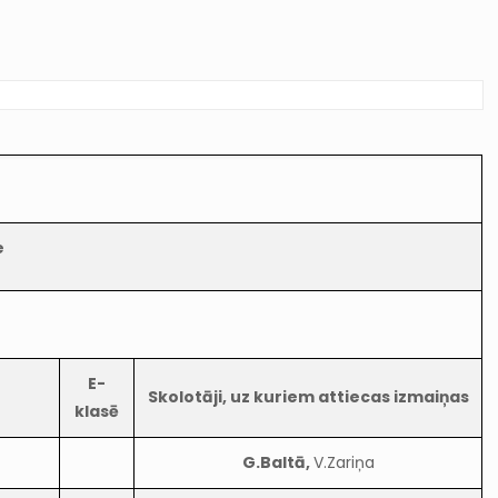
e
E-
Skolotāji, uz kuriem attiecas izmaiņas
klasē
G.Baltā,
V.Zariņa