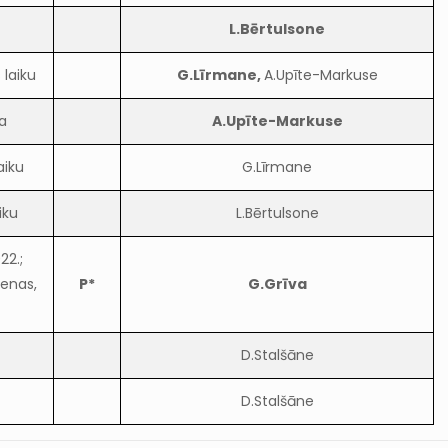
L.Bērtulsone
 laiku
G.Līrmane,
A.Upīte-Markuse
a
A.Upīte-Markuse
aiku
G.Līrmane
iku
L.Bērtulsone
22.;
enas,
P*
G.Grīva
D.Stalšāne
D.Stalšāne