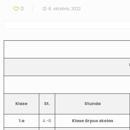
0
6. oktobris, 2022
Klase
St.
Stunda
1.a
4.-6.
Klase ārpus skolas