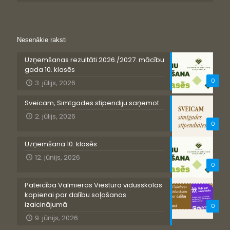
Nesenākie raksti
Uzņemšanas rezultāti 2026./2027. mācību
gada 10. klasēs
0
3. jūlijs, 2026
Sveicam, Simtgades stipendiju saņemot
2. jūlijs, 2026
0
Uzņemšana 10. klasēs
12. jūnijs, 2026
0
Pateicība Valmieras Viestura vidusskolas
kopienai par dalību soļošanas
izaicinājumā
0
9. jūnijs, 2026