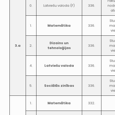
Faku
0.
Latviešu valoda (F)
336.
nod
at
St
1.
Matemātika
336.
mai
vi
St
Dizains un
3.a
2.
336.
mai
tehnoloģijas
vi
St
4.
Latviešu valoda
336.
mai
vi
St
5.
Sociālās zinības
336.
mai
vi
1.
Matemātika
332.