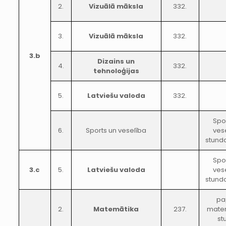
2.
Vizuālā māksla
332.
3.
Vizuālā māksla
332.
3.b
Dizains un
4.
332.
tehnoloģijas
5.
Latviešu valoda
332.
Spo
6.
Sports un veselība
ves
stunda
Spo
3.c
5.
Latviešu valoda
ves
stunda
pa
2.
Matemātika
237.
mate
st