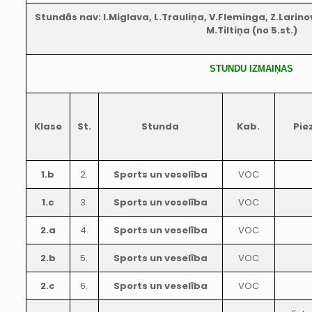
Stundās nav: I.Miglava, L.Trauliņa, V.Fleminga, Z.Larino
M.Tiltiņa (no 5.st.)
STUNDU IZMAIŅAS
Klase
St.
Stunda
Kab.
Pie
1.b
2.
Sports un veselība
VOC
1.c
3.
Sports un veselība
VOC
2.a
4.
Sports un veselība
VOC
2.b
5.
Sports un veselība
VOC
2.c
6.
Sports un veselība
VOC