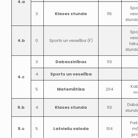
4.a
Spo
3.
Klases stunda
115.
ves
stunda
Spo
ves
4.b
0.
Sports un veselība (F)
faku
stunda
3.
Dabaszinības
113.
4.
Sports un veselība
4.c
Kab
5.
Matemātika
204.
m
Daba
5.b
4.
Klases stunda
113.
stunda
Paš
5.c
5.
Latviešu valoda
104.
mā
pr