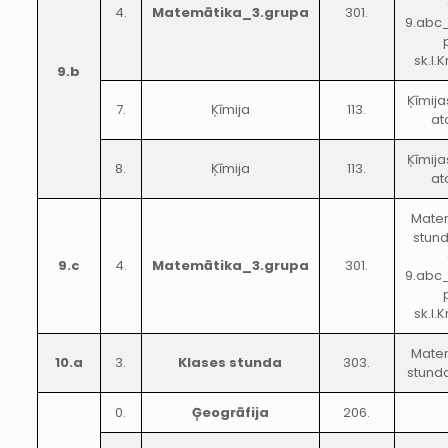
4.
Matemātika_3.grupa
301.
9.abc
sk.I.
9.b
Ķīmija
7.
Ķīmija
113.
at
Ķīmija
8.
Ķīmija
113.
at
Mate
stun
9.c
4.
Matemātika_3.grupa
301.
9.abc
sk.I.
Mate
10.a
3.
Klases stunda
303.
stunda
0.
Ģeogrāfija
206.