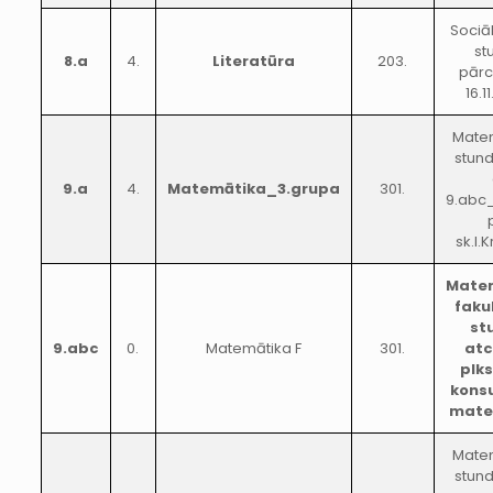
Sociāl
st
8.a
4.
Literatūra
203.
pārc
16.1
Mate
stun
9.a
4.
Matemātika_3.grupa
301.
9.abc
sk.I.
Mate
faku
st
9.abc
0.
Matemātika F
301.
atc
plks
konsu
mate
Mate
stun