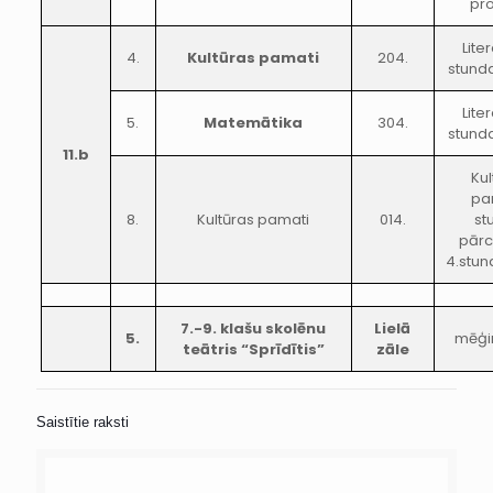
pr
Lite
4.
Kultūras pamati
204.
stunda
Lite
5.
Matemātika
304.
stunda
11.b
Kul
pa
8.
Kultūras pamati
014.
st
pārc
4.stun
7.-9. klašu skolēnu
Lielā
5.
mēģi
teātris “Sprīdītis”
zāle
Saistītie raksti