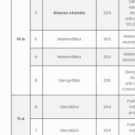
Lat
va
3.
Klases stunda
204.
st
pārc
05.1
Mate
10.b
5.
Matemātika
303.
stunda
Mate
6.
Matemātika
303.
stunda
Ģeog
st
8.
Ģeogrāfija
206.
pārc
0.stun
Paš
6.
Literatūra
204.
mā
pr
11.a
Paš
7.
Literatūra
204.
mā