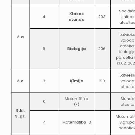
Sociālā
Klases
4.
203.
zinības
stunda
atcelta
Latvieš
8.a
valoda
atcelta,
6.
Bioloģija
206.
bioloģij
pārcelta 
13.02. 202
Latvieš
8.c
3.
Ķīmija
210.
valoda
atcelta
Matemātika
Stunda
0
(F)
atcelta
9.kl.
3. gr.
Matemāti
4
Matemātika_3
3.grupa
nenotie