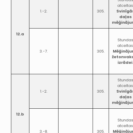
atceltas
1.-2.
305.
Svinīgā
daļas
mēģināju
12.a
Stunda
atceltas
3.-7.
305.
Mēģināj
žetonvak
izrādei
Stunda
atceltas
1.-2.
305.
Svinīgā
daļas
mēģināju
12.b
Stunda
atceltas
3.-8.
305.
Mēģināj