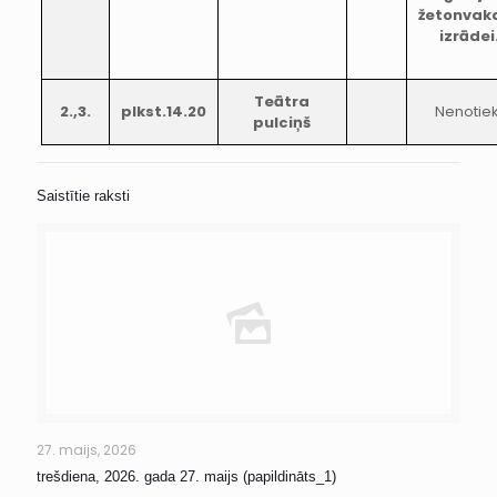
žetonvak
izrādei
Teātra
2.,3.
plkst.14.20
Nenotiek
pulciņš
Saistītie raksti
27. maijs, 2026
trešdiena, 2026. gada 27. maijs (papildināts_1)