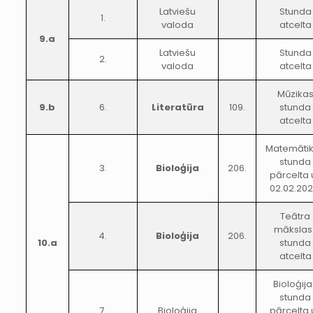
Latviešu
Stunda
1.
valoda
atcelta
9.a
Latviešu
Stunda
2.
valoda
atcelta
Mūzika
9.b
6.
Literatūra
109.
stunda
atcelta
Matemāti
stunda
3.
Bioloģija
206.
pārcelta 
02.02.202
Teātra
mākslas 
4.
Bioloģija
206.
10.a
stunda
atcelta
Bioloģij
stunda
7.
Bioloģija
pārcelta 