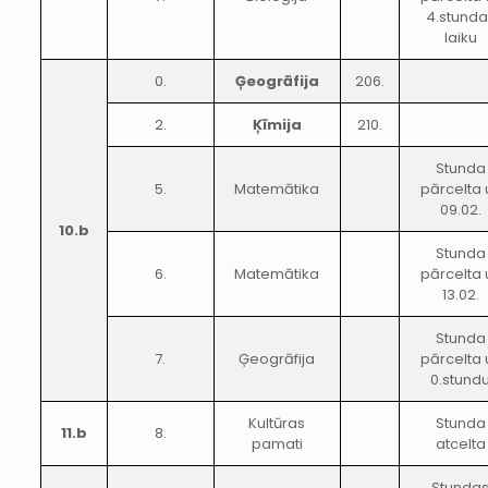
4.stunda
laiku
0.
Ģeogrāfija
206.
2.
Ķīmija
210.
Stunda
5.
Matemātika
pārcelta 
09.02.
10.b
Stunda
6.
Matemātika
pārcelta 
13.02.
Stunda
7.
Ģeogrāfija
pārcelta 
0.stund
Kultūras
Stunda
11.b
8.
pamati
atcelta
Stunda