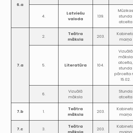
6.a
Mūzika
Latviešu
4.
139.
stunda
valoda
atcelta
Teātra
Kabinet
2.
203.
māksla
maiņa
Vizuālā
māksla
atcelta,
7.a
5.
Literatūra
104.
stunda
pārcelta 
15.02.
Vizuālā
Stunda
6.
māksla
atcelta
Teātra
Kabinet
7.b
1.
203.
māksla
maiņa
Teātra
Kabinet
7.c
3.
203.
māksla
maiņa