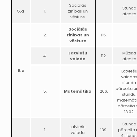
Sociālās
Stunda
5.a
1.
zinības un
atcelta
vēsture
Sociālās
2.
zinības un
115.
vēsture
Latviešu
Mūzika
4.
112.
valoda
atcelta
5.c
Latvieš
valoda
stunda
pārcelta u
5.
Matemātika
206.
stundu,
matemāti
pārcelta 
13.02.
Stunda
Latviešu
1.
139.
pārcelta 
valoda
4.stund