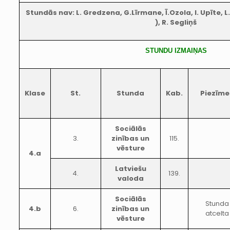
Stundās nav: L. Gredzena, G.Līrmane, Ī.Ozola, I. Upīte, L. 
), R. Segliņš
STUNDU IZMAIŅAS
Klase
St.
Stunda
Kab.
Piezīme
Sociālās
3.
zinības un
115.
vēsture
4.a
Latviešu
4.
139.
valoda
Sociālās
Stunda
4.b
6.
zinības un
atcelta
vēsture