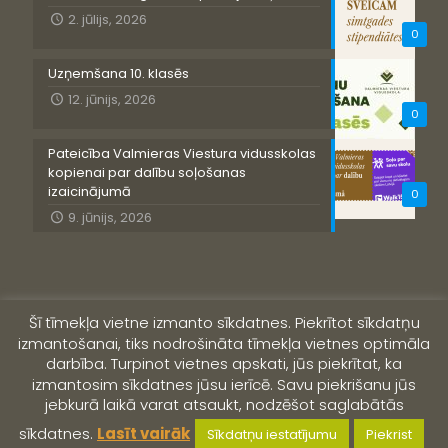
2. jūlijs, 2026
0
Uzņemšana 10. klasēs
12. jūnijs, 2026
0
Pateicība Valmieras Viestura vidusskolas
kopienai par dalību soļošanas
izaicinājumā
0
9. jūnijs, 2026
Šī tīmekļa vietne izmanto sīkdatnes. Piekrītot sīkdatņu
izmantošanai, tiks nodrošināta tīmekļa vietnes optimāla
darbība. Turpinot vietnes apskati, jūs piekrītat, ka
izmantosim sīkdatnes jūsu ierīcē. Savu piekrišanu jūs
jebkurā laikā varat atsaukt, nodzēšot saglabātās
© 2019 Valmieras Viestura vidusskola
sīkdatnes.
Lasīt vairāk
Sīkdatņu iestatījumu
Piekrist