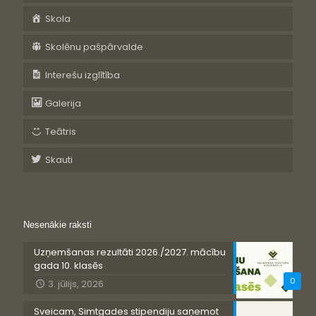
Skola
Skolēnu pašpārvalde
Interešu izglītība
Galerija
Teātris
Skauti
Nesenākie raksti
Uzņemšanas rezultāti 2026./2027. mācību
gada 10. klasēs
0
3. jūlijs, 2026
Sveicam, Simtgades stipendiju saņemot