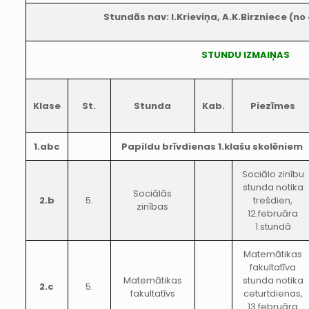
Stundās nav: I.Krieviņa, A.K.Birzniece (no 
STUNDU IZMAIŅAS
Klase
St.
Stunda
Kab.
Piezīmes
1.abc
Papildu brīvdienas 1.klašu skolēniem
Sociālo zinību
stunda notika
Sociālās
2.b
5.
trešdien,
zinības
12.februāra
1.stundā
Matemātikas
fakultatīva
Matemātikas
stunda notika
2.c
5.
fakultatīvs
ceturtdienas,
13.februāra