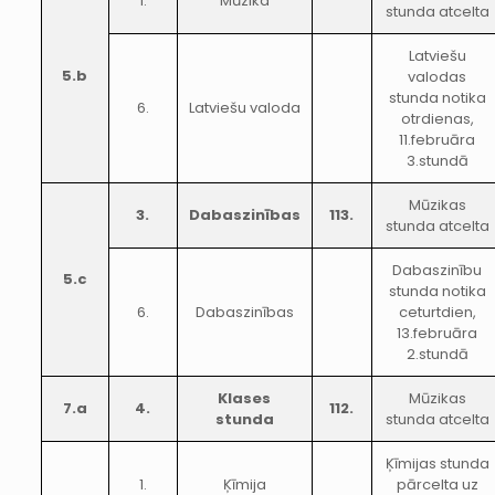
1.
Mūzika
stunda atcelta
Latviešu
5.b
valodas
stunda notika
6.
Latviešu valoda
otrdienas,
11.februāra
3.stundā
Mūzikas
3.
Dabaszinības
113.
stunda atcelta
Dabaszinību
5.c
stunda notika
6.
Dabaszinības
ceturtdien,
13.februāra
2.stundā
Klases
Mūzikas
7.a
4.
112.
stunda
stunda atcelta
Ķīmijas stunda
1.
Ķīmija
pārcelta uz