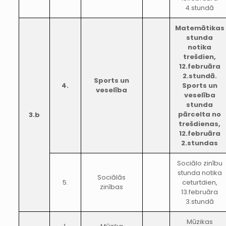
4.stundā
Matemātikas
stunda
notika
trešdien,
12.februāra
2.stundā.
Sports un
4.
Sports un
veselība
veselība
stunda
pārcelta no
3.b
trešdienas,
12.februāra
2.stundas
Sociālo zinību
stunda notika
Sociālās
5.
ceturtdien,
zinības
13.februāra
3.stundā
Mūzikas