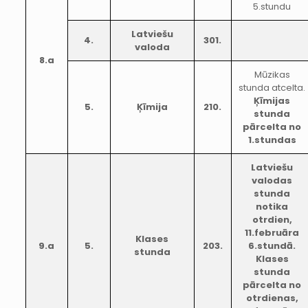
5.stundu
Latviešu
4.
301.
valoda
8.a
Mūzikas
stunda atcelta.
Ķīmijas
5.
Ķīmija
210.
stunda
pārcelta no
1.stundas
Latviešu
valodas
stunda
notika
otrdien,
11.februāra
Klases
9.a
5.
203.
6.stundā.
stunda
Klases
stunda
pārcelta no
otrdienas,