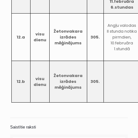
11.februāra
6.stundas
Angļu valodas
Žetonvakara
II stunda notika
visu
12.a
izrādes
305.
pirmdien,
dienu
mēģinājums
10.februāra
1.stundā
Žetonvakara
visu
12.b
izrādes
305.
dienu
mēģinājums
Saistītie raksti