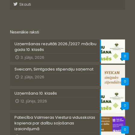
Skauti
Nesenākie raksti
Uzņemšanas rezultāti 2026./2027. mācību
gada 10. klasēs
0
3. jūlijs, 2026
Sveicam, Simtgades stipendiju saņemot
2. jūlijs, 2026
0
Uzņemšana 10. klasēs
12. jūnijs, 2026
0
Pateicība Valmieras Viestura vidusskolas
kopienai par dalību soļošanas
izaicinājumā
0