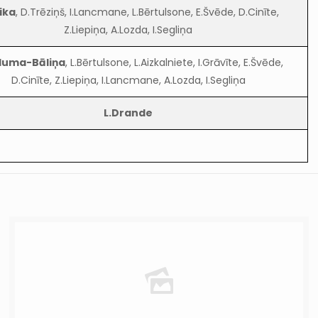
lika
, D.Trēziņš, I.Lancmane, L.Bērtulsone, E.Švēde, D.Cinīte,
Z.Liepiņa, A.Lozda, I.Segliņa
duma-Bāliņa
, L.Bērtulsone, L.Aizkalniete, I.Grāvīte, E.Švēde,
D.Cinīte, Z.Liepiņa, I.Lancmane, A.Lozda, I.Segliņa
L.Drande