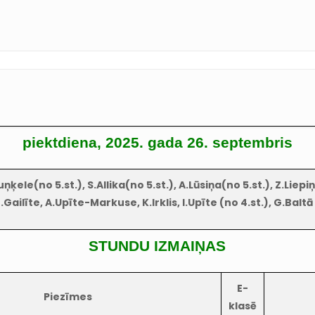
piektdiena, 2025. gada 26. septembris
uņķele(no 5.st.), S.Allika(no 5.st.), A.Lūsiņa(no 5.st.), Z.Liep
.Gailīte, A.Upīte-Markuse, K.Irklis, I.Upīte (no 4.st.), G.Baltā
STUNDU IZMAIŅAS
E-
Piezīmes
klasē