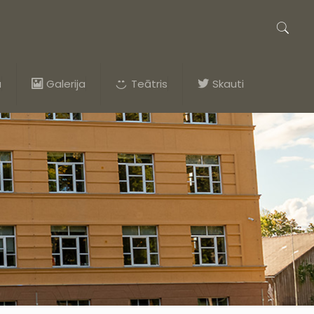
a
Galerija
Teātris
Skauti