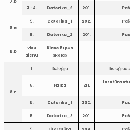
7.b
3.-4.
Datorika_2
201.
Paš
5.
Datorika_1
202.
Paš
8.a
5.
Datorika_2
201.
Paš
visu
Klase ārpus
8.b
dienu
skolas
1.
Bioloģija
Bioloģijas
Literatūra st
5.
Fizika
211.
8.c
6.
Datorika_1
202.
Paš
6.
Datorika_2
201.
Paš
5.
Literatūra
204.
Paš