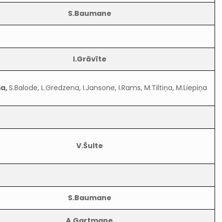
S.Baumane
I.Grāvīte
ņa,
S.Balode, L.Gredzena, I.Jansone, I.Rams, M.Tiltiņa, M.Liepiņa
V.Šulte
S.Baumane
A.Gartmane