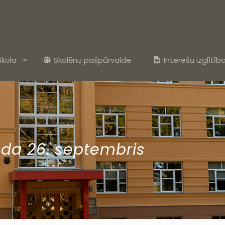
Skola
Skolēnu pašpārvalde
Interešu izglītīb
ada 26. septembris