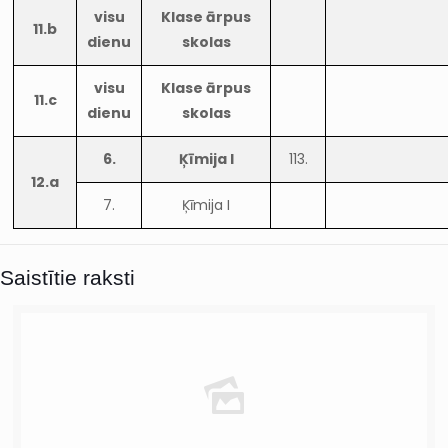
visu
Klase ārpus
11.b
dienu
skolas
visu
Klase ārpus
11.c
dienu
skolas
6.
Ķīmija I
113.
12.a
7.
Ķīmija I
Saistītie raksti