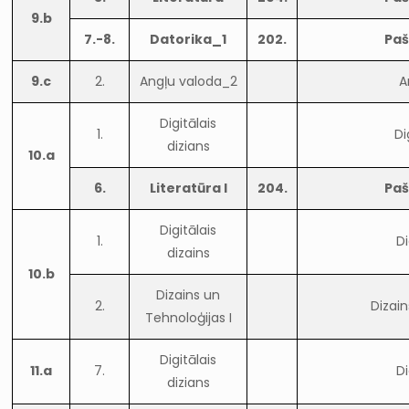
9.b
7.-8.
Datorika_1
202.
Paš
9.c
2.
Angļu valoda_2
A
Digitālais
1.
Di
dizians
10.a
6.
Literatūra I
204.
Paš
Digitālais
1.
Di
dizains
10.b
Dizains un
2.
Dizain
Tehnoloģijas I
Digitālais
11.a
7.
Di
dizians