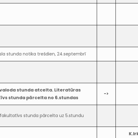
sla stunda notika trešdien, 24.septembrī
valoda stunda atcelta. Literatūras
->
tīvs stunda pārcelta no 6.stundas
 fakultatīvs stunda pārcelta uz 5.stundu
K.Ir