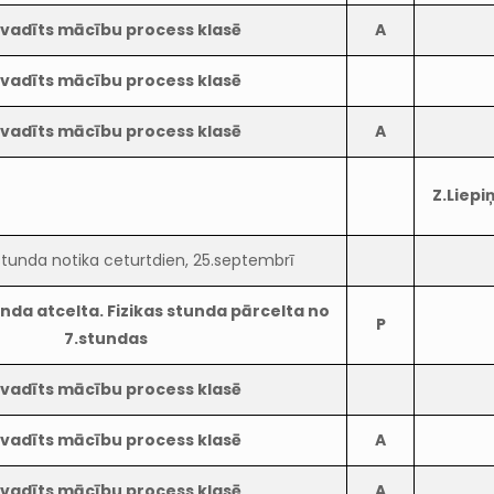
vadīts mācību process klasē
A
vadīts mācību process klasē
vadīts mācību process klasē
A
Z.Liepi
 stunda notika ceturtdien, 25.septembrī
unda atcelta. Fizikas stunda pārcelta no
P
7.stundas
vadīts mācību process klasē
vadīts mācību process klasē
A
vadīts mācību process klasē
A