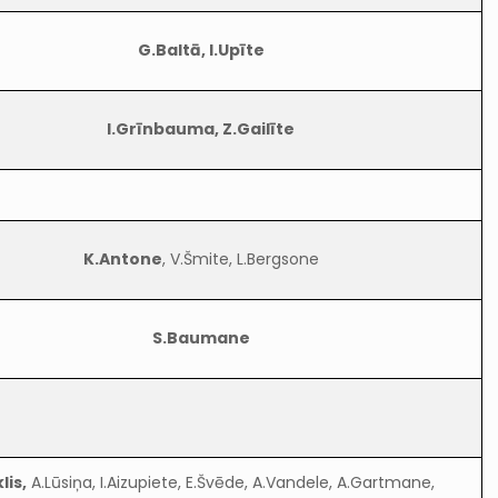
G.Baltā, I.Upīte
I.Grīnbauma, Z.Gailīte
K.Antone
, V.Šmite, L.Bergsone
S.Baumane
klis,
A.Lūsiņa, I.Aizupiete, E.Švēde, A.Vandele, A.Gartmane,