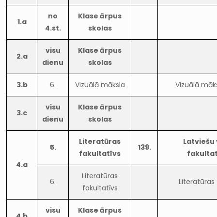
no
Klase ārpus
1.a
4.st.
skolas
visu
Klase ārpus
2.a
dienu
skolas
3.b
6.
Vizuālā māksla
Vizuālā māk
visu
Klase ārpus
3.c
dienu
skolas
Literatūras
Latviešu 
5.
139.
fakultatīvs
fakulta
4.a
Literatūras
6.
Literatūras
fakultatīvs
visu
Klase ārpus
4.b