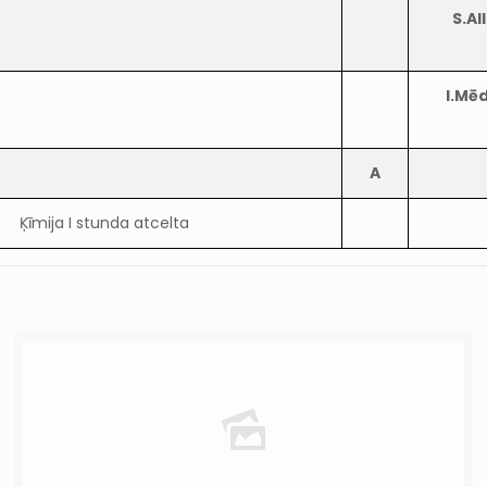
S.Al
I.Mē
A
Ķīmija I stunda atcelta