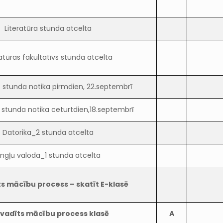
Literatūra stunda atcelta
ratūras fakultatīvs stunda atcelta
s stunda notika pirmdien, 22.septembrī
s stunda notika ceturtdien,18.septembrī
Datorika_2 stunda atcelta
ngļu valoda_1 stunda atcelta
s mācību process – skatīt E-klasē
vadīts mācību process klasē
A