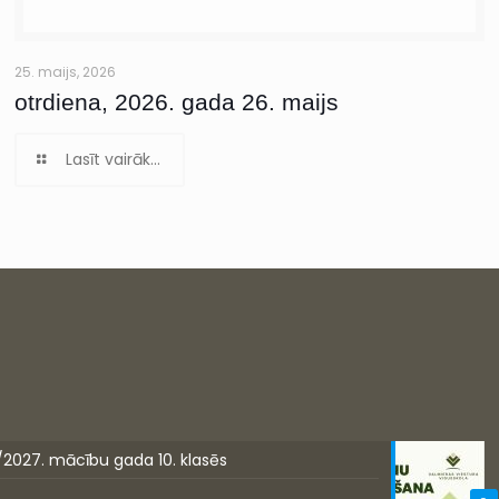
25. maijs, 2026
otrdiena, 2026. gada 26. maijs
Lasīt vairāk...
/2027. mācību gada 10. klasēs