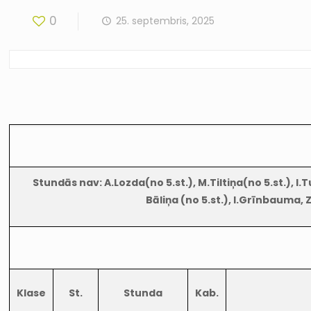
0
25. septembris, 2025
Stundās nav: A.Lozda(no 5.st.), M.Tiltiņa(no 5.st.), I.T
Bāliņa (no 5.st.), I.Grīnbauma, Z
Klase
St.
Stunda
Kab.