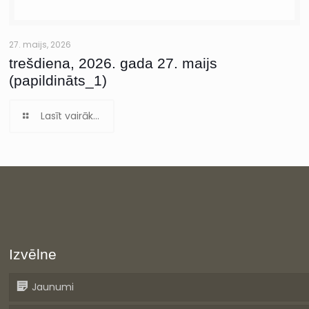
27. maijs, 2026
trešdiena, 2026. gada 27. maijs
(papildināts_1)
Lasīt vairāk...
Izvēlne
Jaunumi