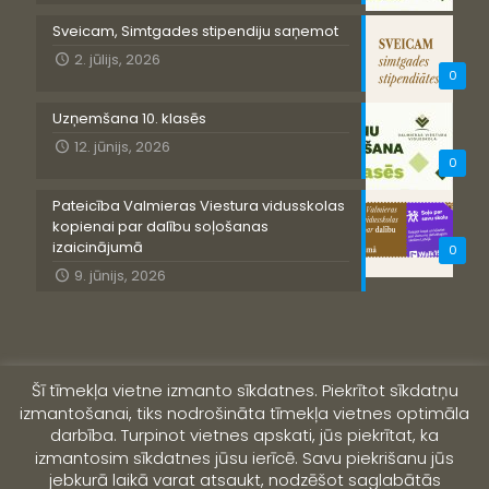
Sveicam, Simtgades stipendiju saņemot
2. jūlijs, 2026
0
Uzņemšana 10. klasēs
12. jūnijs, 2026
0
Pateicība Valmieras Viestura vidusskolas
kopienai par dalību soļošanas
izaicinājumā
0
9. jūnijs, 2026
Šī tīmekļa vietne izmanto sīkdatnes. Piekrītot sīkdatņu
izmantošanai, tiks nodrošināta tīmekļa vietnes optimāla
darbība. Turpinot vietnes apskati, jūs piekrītat, ka
izmantosim sīkdatnes jūsu ierīcē. Savu piekrišanu jūs
jebkurā laikā varat atsaukt, nodzēšot saglabātās
© 2019 Valmieras Viestura vidusskola