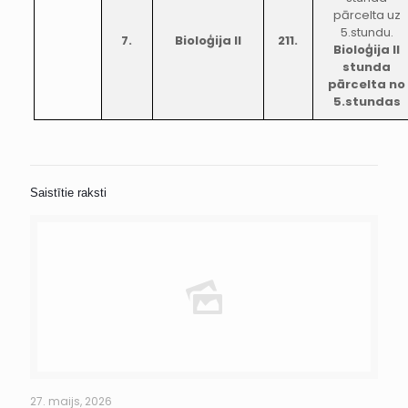
pārcelta uz
5.stundu.
7.
Bioloģija II
211.
Bioloģija II
stunda
pārcelta no
5.stundas
Saistītie raksti
27. maijs, 2026