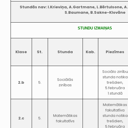
Stundās nav: I.Krieviņa, A.Gartmane, L.Bērtulsone, A
S.Baumane, B.Sakne-Klovāne
STUNDU IZMAIŅAS
Klase
St.
Stunda
Kab.
Piezīmes
Sociālo zinību
stunda notika
Sociālās
2.b
5.
trešdien,
zinības
5.februāra
1.stundā
Matemātikas
fakultatīva
Matemātikas
stunda notika
2.c
5.
fakultatīvs
trešdien,
5.februāra