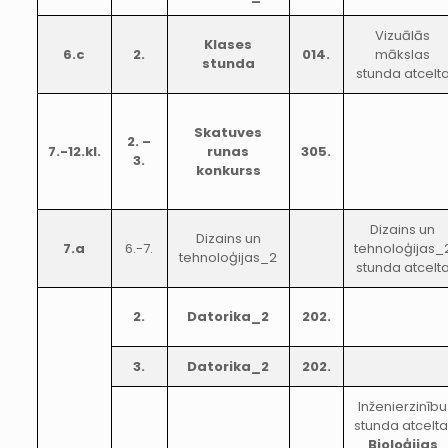
Vizuālās
Klases
6.c
2.
014.
mākslas
stunda
stunda atcelt
Skatuves
2. –
7.-12.kl.
runas
305.
3.
konkurss
Dizains un
Dizains un
7.a
6.-7.
tehnoloģijas_
tehnoloģijas_2
stunda atcelt
2.
Datorika_2
202.
3.
Datorika_2
202.
Inženierzinību
stunda atcelta
Bioloģijas