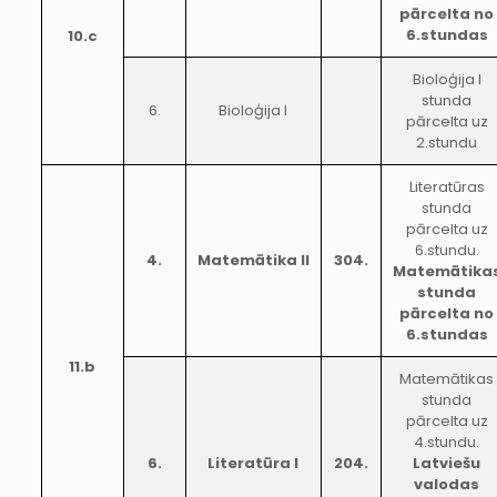
pārcelta no
6.stundas
10.c
Bioloģija I
stunda
6.
Bioloģija I
pārcelta uz
2.stundu
Literatūras
stunda
pārcelta uz
6.stundu.
4.
Matemātika II
304.
Matemātika
stunda
pārcelta no
6.stundas
11.b
Matemātikas
stunda
pārcelta uz
4.stundu.
6.
Literatūra I
204.
Latviešu
valodas