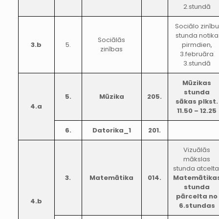
2.stundā
Sociālo zinību
stunda notika
Sociālās
3.b
5.
pirmdien,
zinības
3.februāra
3.stundā
Mūzikas
stunda
5.
Mūzika
205.
sākas plkst.
4.a
11.50 – 12.25
6.
Datorika_1
201.
Vizuālās
mākslas
stunda atcelta
3.
Matemātika
014.
Matemātika
stunda
pārcelta no
4.b
6.stundas