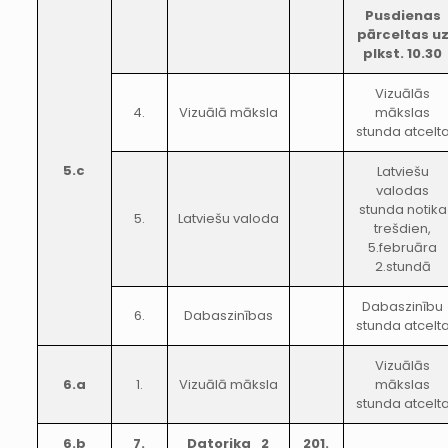
Pusdienas
pārceltas u
plkst. 10.30
Vizuālās
4.
Vizuālā māksla
mākslas
stunda atcelt
5.c
Latviešu
valodas
stunda notika
5.
Latviešu valoda
trešdien,
5.februāra
2.stundā
Dabaszinību
6.
Dabaszinības
stunda atcelt
Vizuālās
6.a
1.
Vizuālā māksla
mākslas
stunda atcelt
6.b
7.
Datorika_2
201.