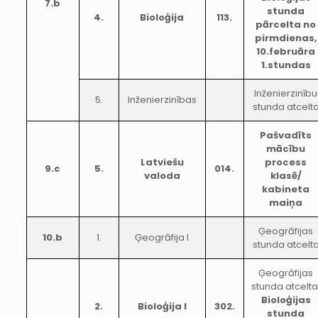
7.b
stunda
4.
Bioloģija
113.
pārcelta no
pirmdienas,
10.februāra
1.stundas
Inženierzinību
5.
Inženierzinības
stunda atcelt
Pašvadīts
mācību
Latviešu
process
9.c
5.
014.
valoda
klasē/
kabineta
maiņa
Ģeogrāfijas
10.b
1.
Ģeogrāfija I
stunda atcelt
Ģeogrāfijas
stunda atcelta
Bioloģijas
2.
Bioloģija I
302.
stunda