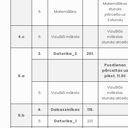
Matemātikas
stunda
6.
Matemātika
pārcelta uz
3.stundu
Vizuālās
4.c
6.
Vizuālā māksla
mākslas
stunda atcelt
2.
Datorika_2
201.
Pusdienas
pārceltas u
5.a
plkst. 11.30
Vizuālās
5.
Vizuālā māksla
mākslas
stunda atcelt
4.
Dabaszinības
115.
5.b
5.
Datorika_1
201.