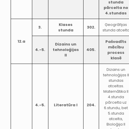
stunda
pārcelta no
4.stundas
Klases
Ģeogrāfijas
3.
302.
stunda
stunda atcelt
12.a
Pašvadīts
Dizains un
mācību
4.-5.
tehnoloģijas
405.
process
II
klasē
Dizains un
tehnoloģijas II
stundas
atceltas.
Matemātika II
4.stunda
pārcelta uz
4.-5.
Literatūra I
204.
6.stundu, bet
5.stunda
atcelta,
Bioloģija II