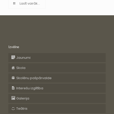
Lasīt vairāk...
Izvēlne
Jaunumi
Skola
Skolēnu pašpārvalde
Interešu izglītība
Galerija
Teātris