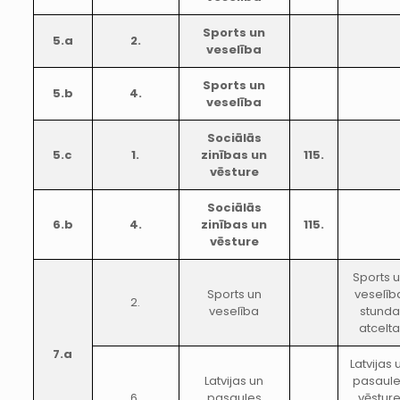
Sports un
5.a
2.
veselība
Sports un
5.b
4.
veselība
Sociālās
5.c
1.
zinības un
115.
vēsture
Sociālās
6.b
4.
zinības un
115.
vēsture
Sports 
Sports un
veselīb
2.
veselība
stunda
atcelt
7.a
Latvijas 
Latvijas un
pasaul
6.
pasaules
vēstur