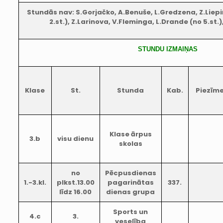
Stundās nav: S.Gorjačko, A.Benuše, L.Gredzena, Z.Liepiņ
2.st.), Z.Larinova, V.Fleminga, L.Drande (no 5.st.)
STUNDU IZMAIŅAS
Klase
St.
Stunda
Kab.
Piezīm
Klase ārpus
3.b
visu dienu
skolas
no
Pēcpusdienas
1.-3.kl.
plkst.13.00
pagarinātas
337.
līdz 16.00
dienas grupa
Sports un
4.c
3.
veselība