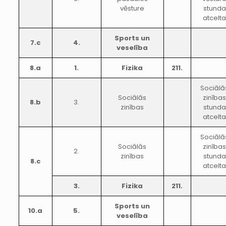
vēsture
stunda
atcelt
Sports un
7.c
4.
veselība
8.a
1.
Fizika
211.
Sociālā
Sociālās
zinība
8.b
3.
zinības
stunda
atcelt
Sociālā
Sociālās
zinība
2.
zinības
stunda
8.c
atcelt
3.
Fizika
211.
Sports un
10.a
5.
veselība