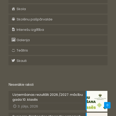
Skola
Skolēnu pašpārvalde
Interešu izglītība
Galerija
Teātris
Skauti
Nesenākie raksti
Uzņemšanas rezultāti 2026./2027. mācību
gada 10. klasēs
0
3. jūlijs, 2026