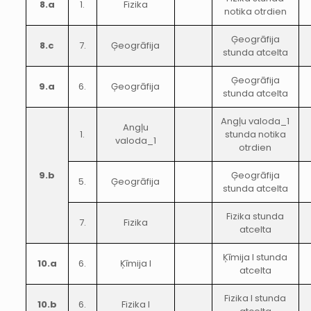
8.a
1.
Fizika
notika otrdien
Ģeogrāfija
8.c
7.
Ģeogrāfija
stunda atcelta
Ģeogrāfija
9.a
6.
Ģeogrāfija
stunda atcelta
Angļu valoda_1
Angļu
1.
stunda notika
valoda_1
otrdien
9.b
Ģeogrāfija
5.
Ģeogrāfija
stunda atcelta
Fizika stunda
7.
Fizika
atcelta
Ķīmija I stunda
10.a
6.
Ķīmija I
atcelta
Fizika I stunda
10.b
6.
Fizika I