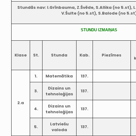
Stundās nav: I.Grīnbauma, Z.Švēde, S.Allika (no 5.st), L
V.Šulte (no 5.st), S.Balode (no 5.st
STUNDU IZMAIŅAS
Klase
St.
Stunda
Kab.
Piezīmes
1.
Matemātika
137.
Dizains un
3.
137.
tehnoloģijas
2.a
Dizains un
4.
137.
tehnoloģijas
Latviešu
5.
137.
valoda