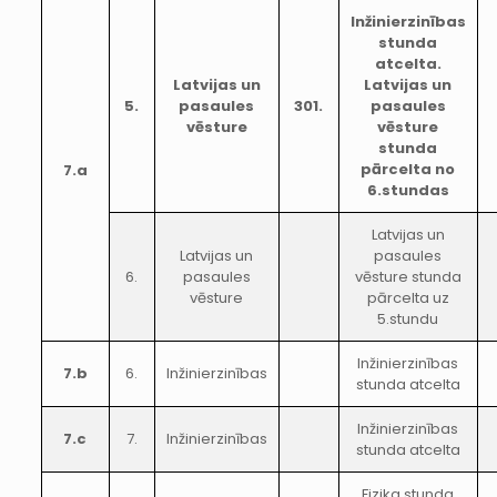
Inžinierzinības
stunda
atcelta.
Latvijas un
Latvijas un
5.
pasaules
301.
pasaules
vēsture
vēsture
stunda
pārcelta no
7.a
6.stundas
Latvijas un
Latvijas un
pasaules
6.
pasaules
vēsture stunda
vēsture
pārcelta uz
5.stundu
Inžinierzinības
7.b
6.
Inžinierzinības
stunda atcelta
Inžinierzinības
7.c
7.
Inžinierzinības
stunda atcelta
Fizika stunda