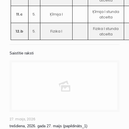
atcelta
Ķīmija I stunda
11.c
5.
Ķīmija I
atcelta
Fizika I stunda
12.b
5.
Fizika I
atcelta
Saistītie raksti
27. maijs, 2026
trešdiena, 2026. gada 27. maijs (papildināts_1)