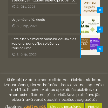
Sveicam, Simtgades stipendiju saņemot
2. jūlijs, 2026
0
Uzņemšana 10. klasēs
12. jūnijs, 2026
0
Pateicība Valmieras Viestura vidusskolas
kopienai par dalību soļošanas
izaicinājumā
0
9. jūnijs, 2026
Šī tīmekļa vietne izmanto sīkdatnes. Piekrītot sīkdatņu
izmantošanai, tiks nodrošināta tīmekļa vietnes optimāla
darbība. Turpinot vietnes apskati, jūs piekrītat, ka
izmantosim sīkdatnes jūsu ierīcē. Savu piekrišanu jūs
jebkurā laikā varat atsaukt, nodzēšot saglabātās
© 2019 Valmieras Viestura vidusskola
sīkdatnes.
Lasīt vairāk
Sīkdatņu iestatījumu
Piekrist