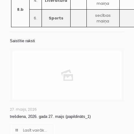
4.
Literatūra
maiņa
8.b
secības
6.
Sports
maiņa
Saistītie raksti
27. maijs, 2026
trešdiena, 2026. gada 27. maijs (papildināts_1)
Lasīt vairāk...