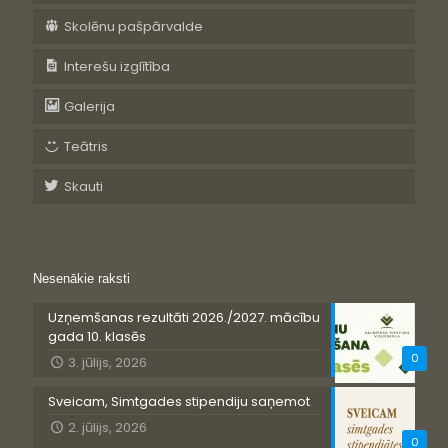
Skolēnu pašpārvalde
Interešu izglītība
Galerija
Teātris
Skauti
Nesenākie raksti
Uzņemšanas rezultāti 2026./2027. mācību
gada 10. klasēs
0
3. jūlijs, 2026
Sveicam, Simtgades stipendiju saņemot
2. jūlijs, 2026
0