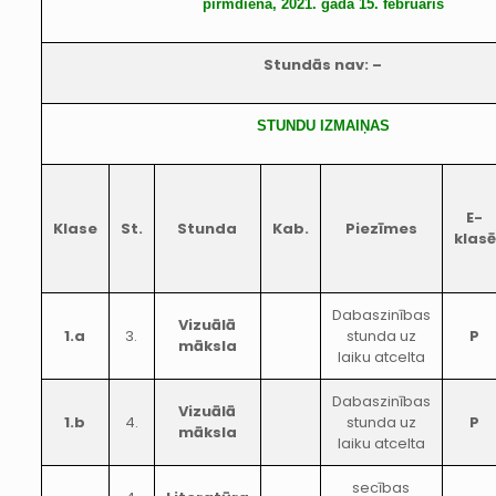
pirmdiena, 2021. gada 15. februāris
Stundās nav: –
STUNDU IZMAIŅAS
E-
Klase
St.
Stunda
Kab.
Piezīmes
klasē
Dabaszinības
Vizuālā
1.a
3.
stunda uz
P
māksla
laiku atcelta
Dabaszinības
Vizuālā
1.b
4.
stunda uz
P
māksla
laiku atcelta
secības