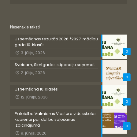
Nesenākie raksti
Uzņemšanas rezultāti 2026./2027. mācību
gada 10. klasēs
0
3. jūlijs, 2026
Sveicam, Simtgades stipendiju saņemot
2. jūlijs, 2026
0
Uzņemšana 10. klasēs
12. jūnijs, 2026
0
Pateicība Valmieras Viestura vidusskolas
kopienai par dalību soļošanas
izaicinājumā
0
9. jūnijs, 2026