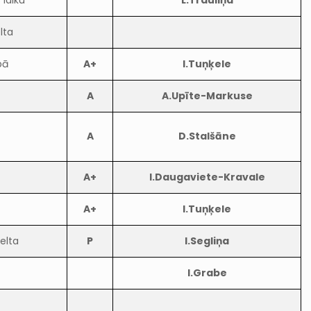
 laiku
L.Trauliņa
lta
pā
A+
I.Tuņķele
A
A.Upīte-Markuse
A
D.Stalšāne
A+
I.Daugaviete-Kravale
A+
I.Tuņķele
elta
P
I.Segliņa
I.Grabe