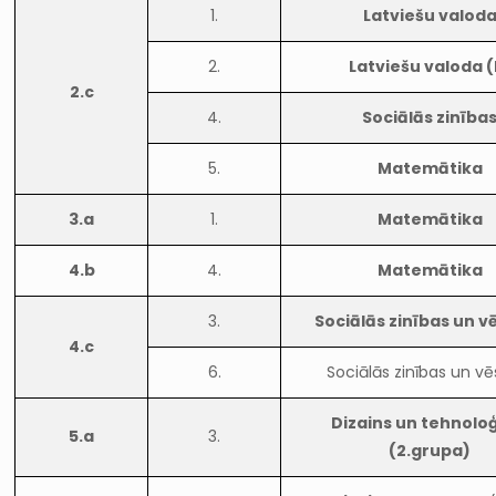
1.
Latviešu valod
2.
Latviešu valoda (
2.c
4.
Sociālās zinība
5.
Matemātika
3.a
1.
Matemātika
4.b
4.
Matemātika
3.
Sociālās zinības un v
4.c
6.
Sociālās zinības un vē
Dizains un tehnoloģ
5.a
3.
(2.grupa)