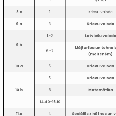
7
Ķīmija
8.c
1.
Krievu valoda
9.a
3.
Krievu valoda
1.-2.
Latviešu valod
9.b
Mājturība un tehnol
6.-7.
(meitenēm)
10.a
5.
Krievu valoda
5.
Krievu valoda
10.b
6.
Matemātika
14.40-16.10
11.a
1.
Sociālās zinātnes un 