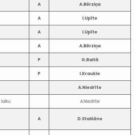
A
A.Bērziņa
A
I.Upīte
A
I.Upīte
A
A.Bērziņa
P
G.Baltā
P
I.Kraukle
A.Niedrīte
laiku
A.Niedrīte
A
D.Stalšāne