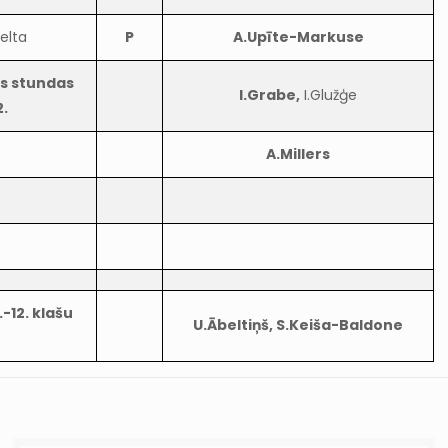
elta
P
A.Upīte-Markuse
as stundas
I.Grabe,
I.Glužģe
2.
A.Millers
-12. klašu
U.Ābeltiņš, S.Keiša-Baldone