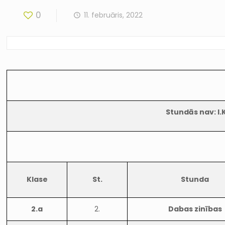
0
11. februāris, 2022
Stundās nav: I.K
Klase
St.
Stunda
2.a
2.
Dabas zinības