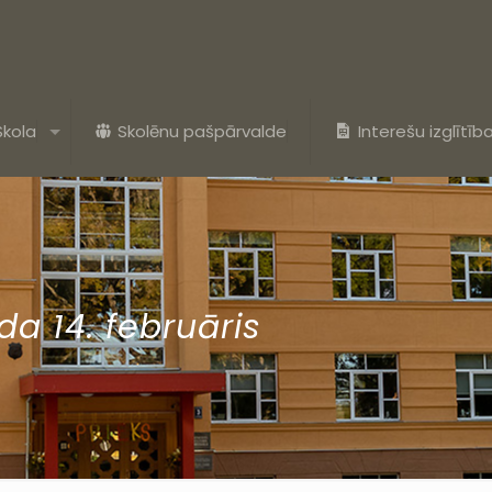
Skola
Skolēnu pašpārvalde
Interešu izglītīb
da 14. februāris