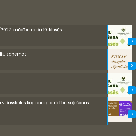
/2027. mācību gada 10. klasēs
0
diju saņemot
0
0
a vidusskolas kopienai par dalību soļošanas
0