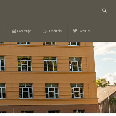
a
Galerija
Teātris
Skauti