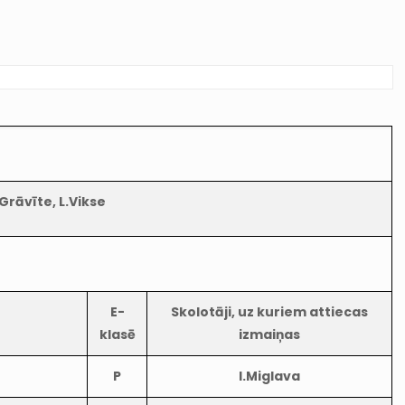
.Grāvīte, L.Vikse
E-
Skolotāji, uz kuriem attiecas
klasē
izmaiņas
P
I.Miglava