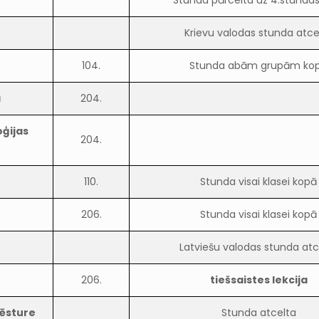
Stunda pārcelta uz 4.stundas
Krievu valodas stunda atce
104.
Stunda abām grupām ko
a
204.
oģijas
204.
110.
Stunda visai klasei kopā
206.
Stunda visai klasei kopā
Latviešu valodas stunda atc
206.
tiešsaistes lekcija
vēsture
Stunda atcelta