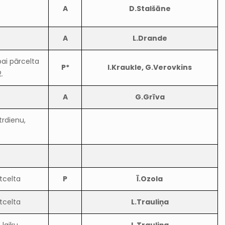
A
D.Stalšāne
A
L.Drande
pai pārcelta
P*
I.Kraukle, G.Verovkins
.
A
G.Grīva
trdienu,
tcelta
P
Ī.Ozola
tcelta
L.Trauliņa