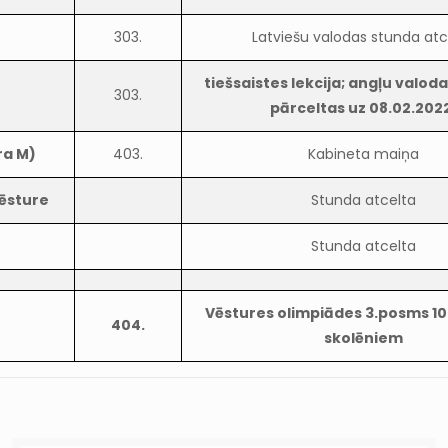
303.
Latviešu valodas stunda atc
tiešsaistes lekcija; angļu valod
303.
pārceltas uz 08.02.202
ra M)
403.
Kabineta maiņa
vēsture
Stunda atcelta
Stunda atcelta
Vēstures olimpiādes 3.posms 10.
404.
skolēniem