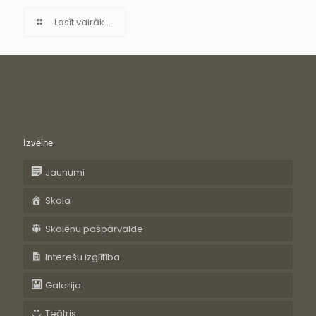
Lasīt vairāk...
Izvēlne
Jaunumi
Skola
Skolēnu pašpārvalde
Interešu izglītība
Galerija
Teātris