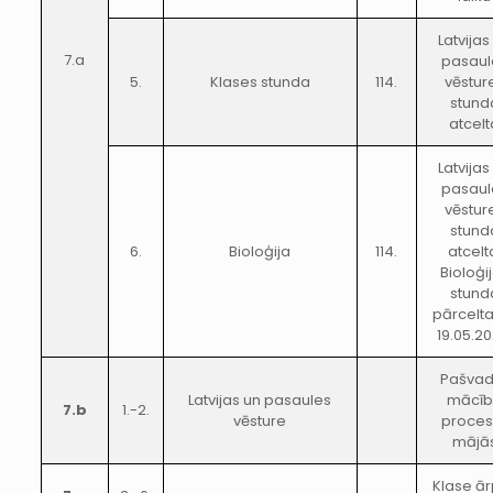
Latvijas
7.a
pasaul
5.
Klases stunda
114.
vēstur
stund
atcelt
Latvijas
pasaul
vēstur
stund
6.
Bioloģija
114.
atcelt
Bioloģi
stund
pārcelt
19.05.20
Pašvad
Latvijas un pasaules
mācīb
7.b
1.-2.
vēsture
proces
mājā
Klase ā