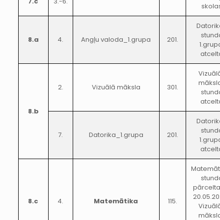
7.c
3.-6.
skola
Datori
stund
8.a
4.
Angļu valoda_1.grupa
201.
1.grup
atcelt
Vizuāl
māksl
2.
Vizuālā māksla
301.
stund
atcelt
8.b
Datori
stund
7.
Datorika_1.grupa
201.
1.grup
atcelt
Matemāt
stund
pārcelt
20.05.20
8.c
4.
Matemātika
115.
Vizuāl
māksl