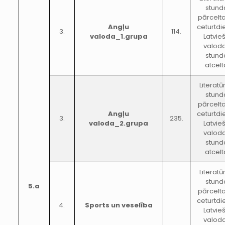
stund
pārcelt
Angļu
ceturtdi
3.
114.
valoda_1.grupa
Latvie
valod
stund
atcelt
Literatū
stund
pārcelt
Angļu
ceturtdi
3.
235.
valoda_2.grupa
Latvie
valod
stund
atcelt
Literatū
stund
5.a
pārcelt
ceturtdi
4.
Sports un veselība
Latvie
valod