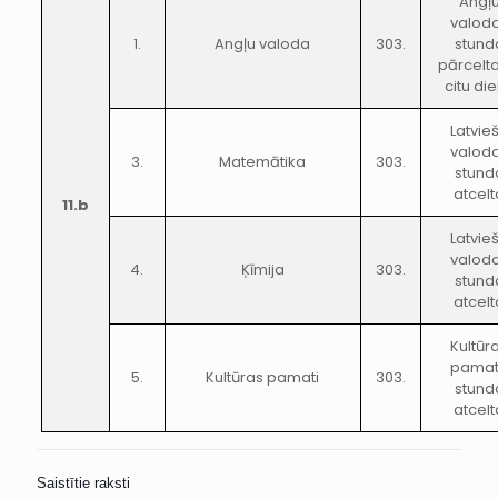
Angļ
valod
1.
Angļu valoda
303.
stund
pārcelt
citu di
Latvie
valod
3.
Matemātika
303.
stund
atcelt
11.b
Latvie
valod
4.
Ķīmija
303.
stund
atcelt
Kultūr
pama
5.
Kultūras pamati
303.
stund
atcelt
Saistītie raksti