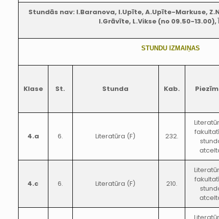
Stundās nav: I.Baranova, I.Upīte, A.Upīte-Markuse, Z.N
I.Grāvīte, L.Vikse (no 09.50-13.00),
STUNDU IZMAIŅAS
Klase
St.
Stunda
Kab.
Piezīm
Literatū
fakultat
4.a
6.
Literatūra (F)
232.
stund
atcelt
Literatū
fakultat
4.c
6.
Literatūra (F)
210.
stund
atcelt
Literatū