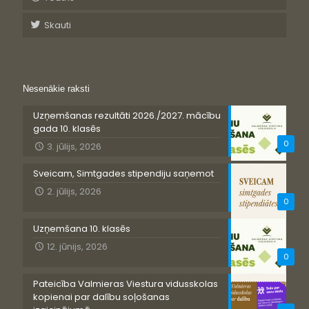
Skauti
Nesenākie raksti
Uzņemšanas rezultāti 2026./2027. mācību
gada 10. klasēs
0
3. jūlijs, 2026
Sveicam, Simtgades stipendiju saņemot
2. jūlijs, 2026
0
Uzņemšana 10. klasēs
12. jūnijs, 2026
0
Pateicība Valmieras Viestura vidusskolas
kopienai par dalību soļošanas