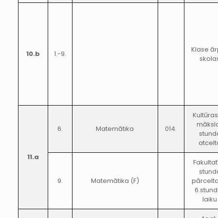
Klase ā
10.b
1.-9.
skola
Kultūras
māksl
6.
Matemātika
014.
stund
atcelt
11.a
Fakultat
stund
9.
Matemātika (F)
pārcelt
6.stun
laiku