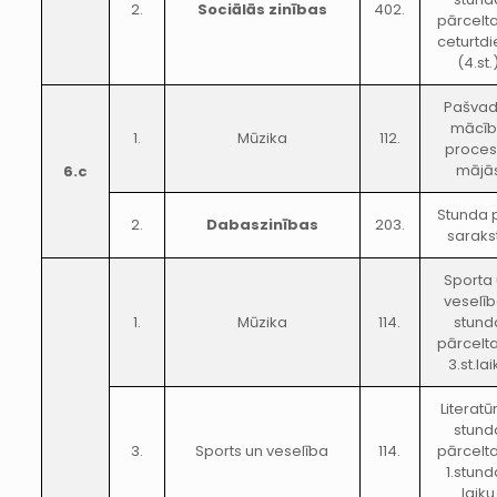
2.
Sociālās zinības
402.
pārcelt
ceturtd
(4.st.
Pašvad
mācīb
1.
Mūzika
112.
proces
mājā
6.c
Stunda 
2.
Dabaszinības
203.
saraks
Sporta
veselī
1.
Mūzika
114.
stund
pārcelt
3.st.lai
Literatū
stund
3.
Sports un veselība
114.
pārcelt
1.stund
laiku