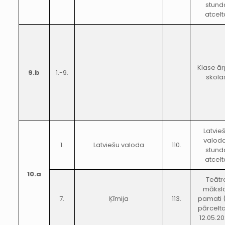
stund
atcelt
Klase ā
9.b
1.-9.
skola
Latvie
valod
1.
Latviešu valoda
110.
stund
atcelt
10.a
Teātr
māksl
7.
Ķīmija
113.
pamati 
pārcelt
12.05.20