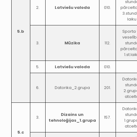
stund
2.
Latviešu valoda
010.
pārcelt
3.stun
laiku
5.b
Sporta
veselī
3.
Mūzika
112.
stund
pārcelt
1.st.lai
5.
Latviešu valoda
010.
Datori
stund
6.
Datorika_2.grupa
201.
2.grup
atcelt
Datori
Dizains un
stund
3.
157.
tehnoloģijas_1.grupa
1.grup
atcelt
5.c