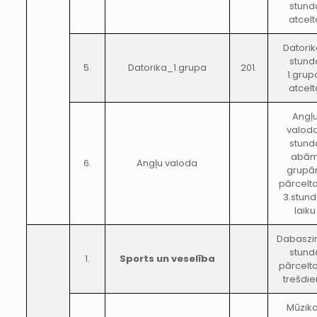
stund
atcelt
Datori
stund
5.
Datorika_1.grupa
201.
1.grup
atcelt
Angļ
valod
stund
abā
6.
Angļu valoda
grup
pārcelt
3.stun
laiku
Dabaszi
stund
1.
Sports un veselība
pārcelt
trešdi
Mūzik