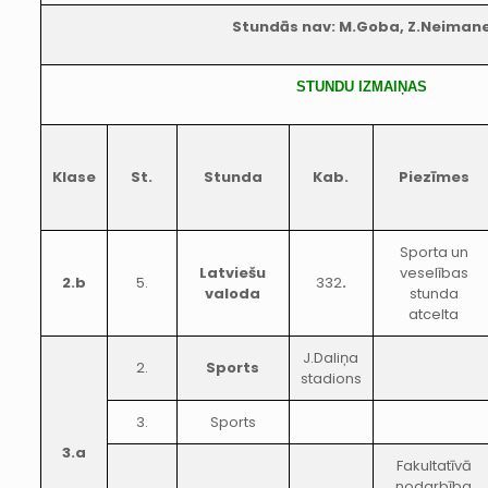
Stundās nav: M.Goba, Z.Neiman
STUNDU IZMAIŅAS
Klase
St.
Stunda
Kab.
Piezīmes
Sporta un
Latviešu
veselības
2.b
5.
332
.
valoda
stunda
atcelta
J.Daliņa
2.
Sports
stadions
3.
Sports
3.a
Fakultatīvā
nodarbība