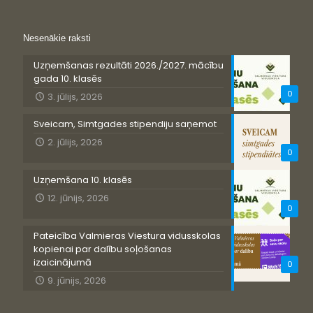
Nesenākie raksti
Uzņemšanas rezultāti 2026./2027. mācību
gada 10. klasēs
0
3. jūlijs, 2026
Sveicam, Simtgades stipendiju saņemot
2. jūlijs, 2026
0
Uzņemšana 10. klasēs
12. jūnijs, 2026
0
Pateicība Valmieras Viestura vidusskolas
kopienai par dalību soļošanas
izaicinājumā
0
9. jūnijs, 2026