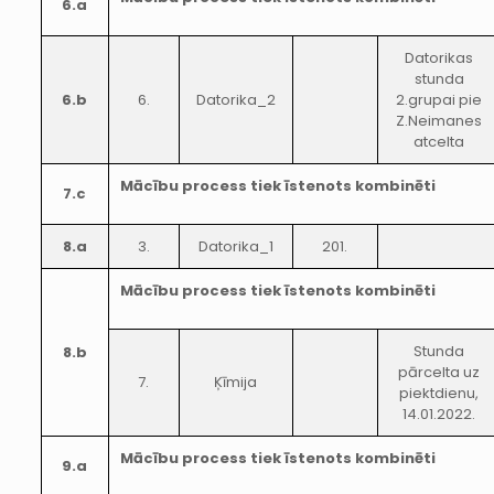
6.a
Datorikas
stunda
6.b
6.
Datorika_2
2.grupai pie
Z.Neimanes
atcelta
Mācību process tiek īstenots kombinēti
7.c
8.a
3.
Datorika_1
201.
Mācību process tiek īstenots kombinēti
Stunda
8.b
pārcelta uz
7.
Ķīmija
piektdienu,
14.01.2022.
Mācību process tiek īstenots kombinēti
9.a