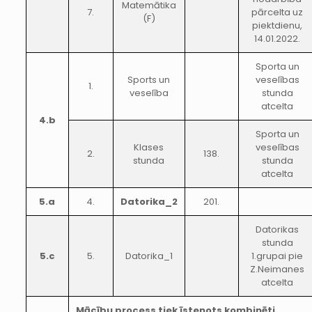
Matemātika
7.
pārcelta uz
(F)
piektdienu,
14.01.2022.
Sporta un
Sports un
veselības
1.
veselība
stunda
atcelta
4.b
Sporta un
Klases
veselības
2.
138.
stunda
stunda
atcelta
5.a
4.
Datorika_2
201.
Datorikas
stunda
5.c
5.
Datorika_1
1.grupai pie
Z.Neimanes
atcelta
Mācību process tiek īstenots kombinēti