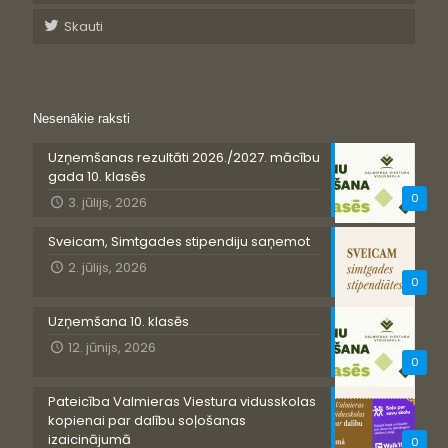
Skauti
Nesenākie raksti
Uzņemšanas rezultāti 2026./2027. mācību
gada 10. klasēs
0
3. jūlijs, 2026
Sveicam, Simtgades stipendiju saņemot
2. jūlijs, 2026
0
Uzņemšana 10. klasēs
12. jūnijs, 2026
0
Pateicība Valmieras Viestura vidusskolas
kopienai par dalību soļošanas
izaicinājumā
0