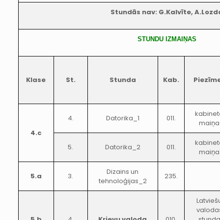
Stundās nav: G.Kalvīte, A.Lozd
STUNDU IZMAIŅAS
Klase
St.
Stunda
Kab.
Piezīm
kabine
4.
Datorika_1
011.
maiņa
4.c
kabine
5.
Datorika_2
011.
maiņa
Dizains un
5.a
3.
235.
tehnoloģijas_2
Latvieš
valoda
5.b
4.
Krievu valoda
010.
stund