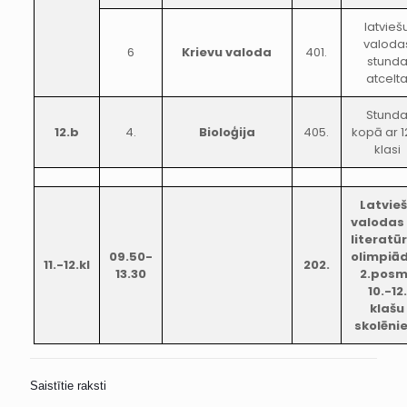
latvieš
valoda
6
Krievu
valoda
401.
stund
atcelt
Stund
12.b
4.
Bioloģija
405.
kopā ar 1
klasi
Latvie
valodas
literatū
09.50-
olimpiā
11.-12.kl
202.
13.30
2.pos
10.-12.
klašu
skolēni
Saistītie raksti