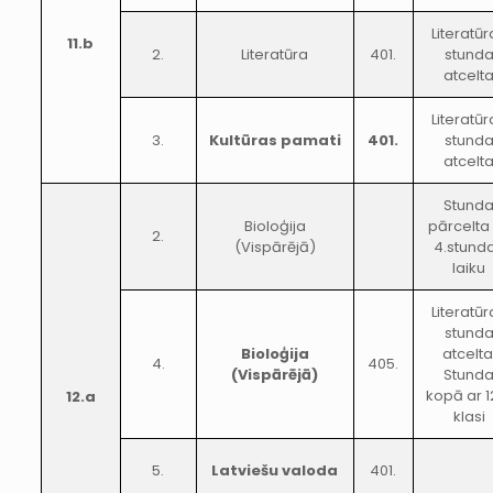
Literatūr
11.b
2.
Literatūra
401.
stund
atcelt
Literatūr
3.
Kultūras pamati
401.
stund
atcelt
Stund
Bioloģija
pārcelta
2.
(Vispārējā)
4.stund
laiku
Literatūr
stund
Bioloģija
atcelta
4.
405.
(Vispārējā)
Stund
kopā ar 1
12.a
klasi
5.
Latviešu valoda
401.