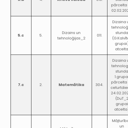
pārcelta
02.02.20
Dizaina 
tehnoloģ
Dizains un
stund
5.c
5.
011.
tehnoloģijas_2
(G.Kalvī
grupai
atcelt
Dizaina 
tehnolog
stund
1.grupa
pārcelta
7.c
2.
Matemātika
304.
ceturtdie
24.02.202
(DuT_
grupai
atcelta
Mājturīb
un