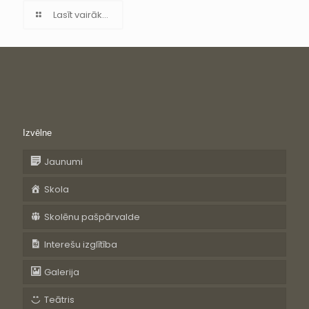
Lasīt vairāk...
Izvēlne
Jaunumi
Skola
Skolēnu pašpārvalde
Interešu izglītība
Galerija
Teātris