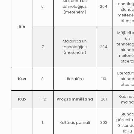
Mājturība un
tehnoloģ
6.
tehnoloģijas
204.
stund
(metenēm)
meiten
atcelt
9.b
Mājturīb
un
Mājturība un
tehnoloģ
7.
tehnoloģijas
204.
stund
(metenēm)
meiten
atcelt
Literatūr
10.a
8.
Literatūra
110.
stund
atcelt
Kabine
10.b
1.-2.
Programmēšana
201.
maiņa
Stund
pārcelta
1.
Kultūras pamati
303.
3.stund
laiku