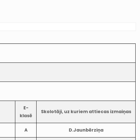
E-
Skolotāji, uz kuriem attiecas izmaiņas
klasē
A
D.Jaunbērziņa