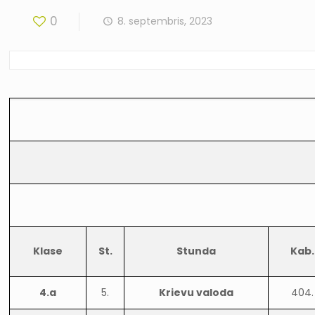
0
8. septembris, 2023
Klase
St.
Stunda
Kab.
4.a
5.
Krievu valoda
404.