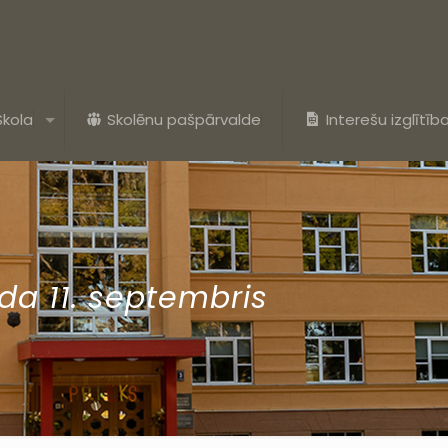
Skola
Skolēnu pašpārvalde
Interešu izglītīb
da 11. septembris