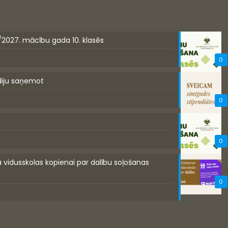
/2027. mācību gada 10. klasēs
0
diju saņemot
0
0
a vidusskolas kopienai par dalību soļošanas
0