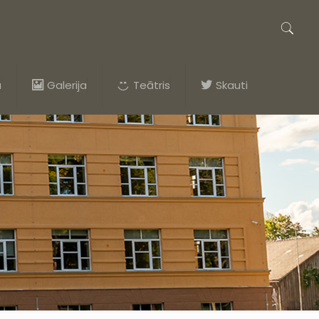
a
Galerija
Teātris
Skauti