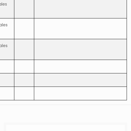
ales
ales
ales