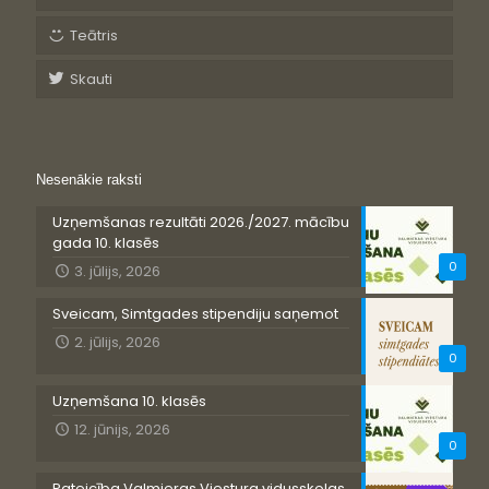
Teātris
Skauti
Nesenākie raksti
Uzņemšanas rezultāti 2026./2027. mācību
gada 10. klasēs
0
3. jūlijs, 2026
Sveicam, Simtgades stipendiju saņemot
2. jūlijs, 2026
0
Uzņemšana 10. klasēs
12. jūnijs, 2026
0
Pateicība Valmieras Viestura vidusskolas