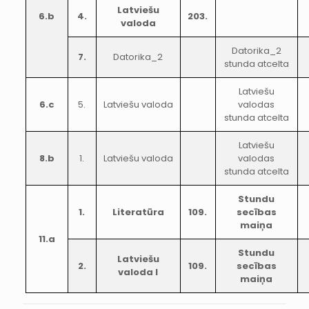
Latviešu
6.b
4.
203.
valoda
Datorika_2
7.
Datorika_2
stunda atcelta
Latviešu
6.c
5.
Latviešu valoda
valodas
stunda atcelta
Latviešu
8.b
1.
Latviešu valoda
valodas
stunda atcelta
Stundu
1.
Literatūra
109.
secības
maiņa
11.a
Stundu
Latviešu
2.
109.
secības
valoda I
maiņa