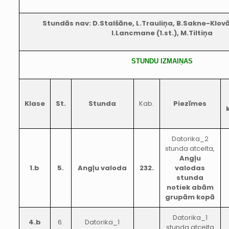
Stundās nav: D.Stalšāne, L.Trauliņa, B.Sakne-Klov
I.Lancmane (1.st.), M.Tiltiņa
STUNDU IZMAIŅAS
Klase
St.
Stunda
Kab.
Piezīmes
Datorika_2
stunda atcelta,
Angļu
1.b
5.
Angļu valoda
232.
valodas
stunda
notiek abām
grupām kopā
Datorika_1
4.b
6.
Datorika_1
stunda atcelta