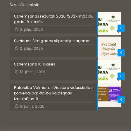
Nesenākie raksti
Uzņemšanas rezultāti 2026./2027. mācību
gada 10. klasēs
0
3. jūlijs, 2026
Sveicam, Simtgades stipendiju saņemot
2. jūlijs, 2026
0
Uzņemšana 10. klasēs
12. jūnijs, 2026
0
Pateicība Valmieras Viestura vidusskolas
kopienai par dalību soļošanas
izaicinājumā
0
9. jūnijs, 2026