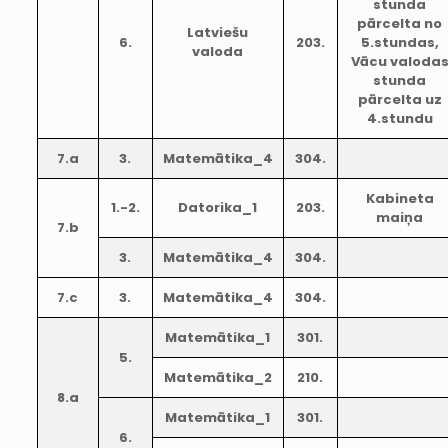
stunda
pārcelta no
Latviešu
6.
203.
5.stundas,
valoda
Vācu valoda
stunda
pārcelta uz
4.stundu
7.a
3.
Matemātika_4
304.
Kabineta
1.-2.
Datorika_1
203.
maiņa
7.b
3.
Matemātika_4
304.
7.c
3.
Matemātika_4
304.
Matemātika_1
301.
5.
Matemātika_2
210.
8.a
Matemātika_1
301.
6.