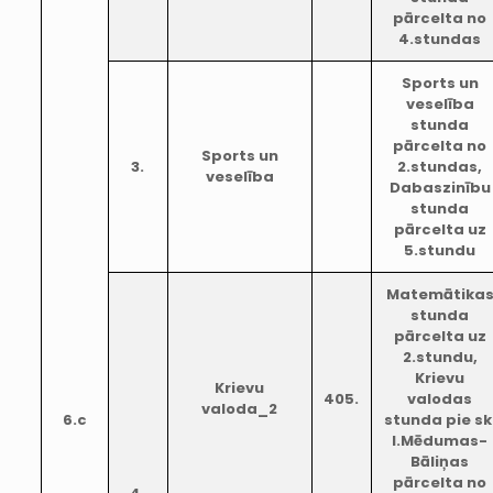
pārcelta no
4.stundas
Sports un
veselība
stunda
pārcelta no
Sports un
3.
2.stundas,
veselība
Dabaszinību
stunda
pārcelta uz
5.stundu
Matemātika
stunda
pārcelta uz
2.stundu,
Krievu
Krievu
405.
valodas
valoda_2
6.c
stunda pie sk
I.Mēdumas-
Bāliņas
pārcelta no