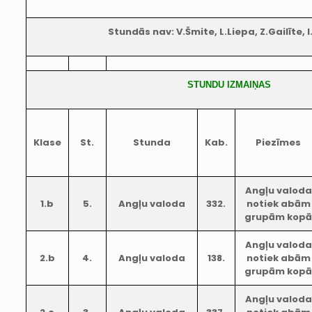
Stundās nav: V.Šmite, L.Liepa, Z.Gailīte, 
STUNDU IZMAIŅAS
Klase
St.
Stunda
Kab.
Piezīmes
Angļu valoda
1.b
5.
Angļu valoda
332.
notiek abām
grupām kop
Angļu valoda
2.b
4.
Angļu valoda
138.
notiek abām
grupām kop
Angļu valoda