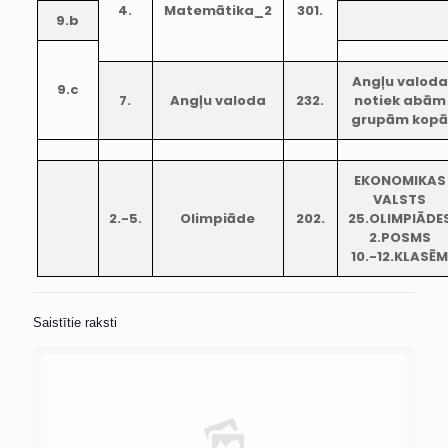
4.
Matemātika_2
301.
9.b
Angļu valoda
9.c
7.
Angļu valoda
232.
notiek abām
grupām kop
EKONOMIKAS
VALSTS
2.-5.
Olimpiāde
202.
25.OLIMPIĀDE
2.POSMS
10.-12.KLASĒ
Saistītie raksti