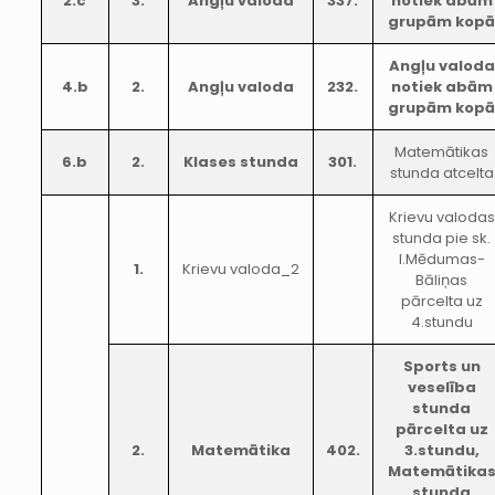
2.c
3.
Angļu valoda
337.
notiek abām
grupām kop
Angļu valoda
4.b
2.
Angļu valoda
232.
notiek abām
grupām kop
Matemātikas
6.b
2.
Klases stunda
301.
stunda atcelta
Krievu valodas
stunda pie sk.
I.Mēdumas-
1.
Krievu valoda_2
Bāliņas
pārcelta uz
4.stundu
Sports un
veselība
stunda
pārcelta uz
2.
Matemātika
402.
3.stundu,
Matemātika
stunda