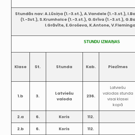
Stundās nav: A.Lūsiņa (1.-3.st.), A.Vandele (1.-3.st.), I.B
(1.-3st.), S.Krumholce (1.-3.st.), G.Grīva (1.-3.st.), G.Ba
I.Grāvīte, E.Groševa, K.Antone, V.Fleming
STUNDU IZMAIŅAS
Klase
St.
Stunda
Kab.
Piezīmes
Latviešu
Latviešu
valodas stunda
1.b
3.
236.
valoda
visai klasei
kopā
2.a
6.
Koris
112.
2.b
6.
Koris
112.