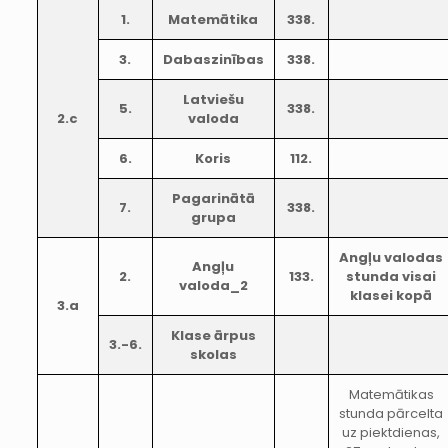
1.
Matemātika
338.
3.
Dabaszinības
338.
Latviešu
5.
338.
2.c
valoda
6.
Koris
112.
Pagarinātā
7.
338.
grupa
Angļu valodas
Angļu
2.
133.
stunda visai
valoda_2
klasei kopā
3.a
Klase ārpus
3.-6.
skolas
Matemātikas
stunda pārcelta
uz piektdienas,