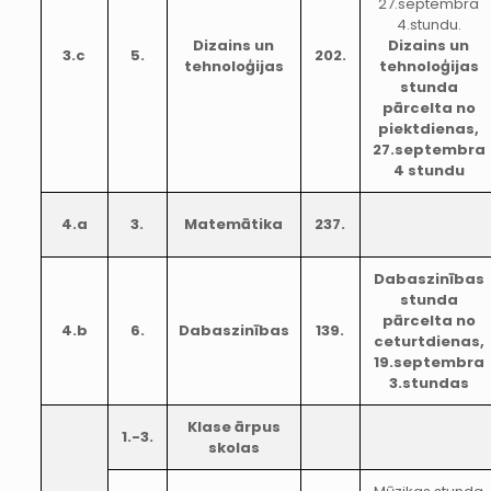
27.septembra
4.stundu.
Dizains un
Dizains un
3.c
5.
202.
tehnoloģijas
tehnoloģijas
stunda
pārcelta no
piektdienas,
27.septembra
4 stundu
4.a
3.
Matemātika
237.
Dabaszinības
stunda
pārcelta no
4.b
6.
Dabaszinības
139.
ceturtdienas,
19.septembra
3.stundas
Klase ārpus
1.-3.
skolas