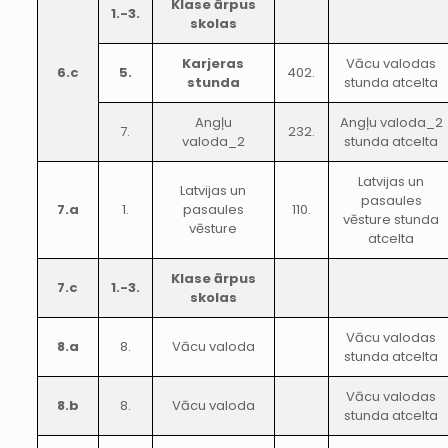
Klase ārpus
1.-3.
skolas
Karjeras
Vācu valodas
6.c
5.
402.
stunda
stunda atcelta
Angļu
Angļu valoda_2
7.
232.
valoda_2
stunda atcelta
Latvijas un
Latvijas un
pasaules
7.a
1.
pasaules
110.
vēsture stunda
vēsture
atcelta
Klase ārpus
7.c
1.-3.
skolas
Vācu valodas
8.a
8.
Vācu valoda
stunda atcelta
Vācu valodas
8.b
8.
Vācu valoda
stunda atcelta