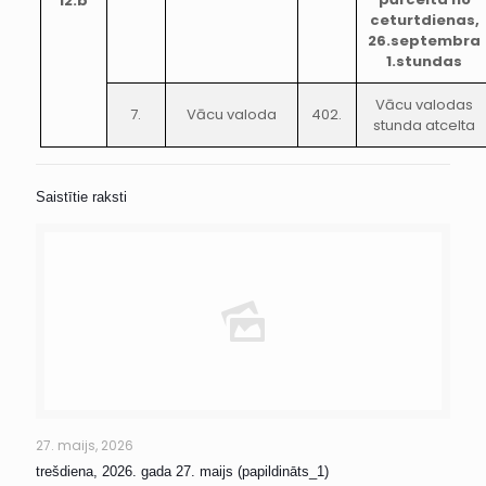
12.b
ceturtdienas,
26.septembra
1.stundas
Vācu valodas
7.
Vācu valoda
402.
stunda atcelta
Saistītie raksti
27. maijs, 2026
trešdiena, 2026. gada 27. maijs (papildināts_1)