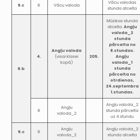
Vācu valodas
8.c
8.
Vācu valoda
stunda atcelta
Mūzikas stunda
atcelta.
Angļu
valoda_2
stunda
pārcelta no
Angļu valoda
8.stundas.
4.
(visai klasei
205.
Angļu
kopā)
valoda_1
stunda
9.b
pārcelta no
otrdienas,
24.septembra
1.stundas.
Angļu valoda_2
Angļu
8.
stunda pārcelta
valoda_2
uz 4.stundu
Angļu
Angļu valoda_2
9.c
8.
valoda_2
stunda atcelta