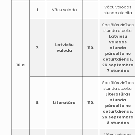
Vācu valodas
1.
Vācu valoda
stunda atcelta
Sociālās zinības
stunda atcelta.
Latviešu
valodas
Latviešu
7.
110.
stunda
valoda
pārcelta no
ceturtdienas,
10.a
26.septembra
7.stundas
Sociālās zinības
stunda atcelta.
Literatūras
stunda
8.
Literatūra
110.
pārcelta no
ceturtdienas,
26.septembra
8.stundas
Vācu valodas