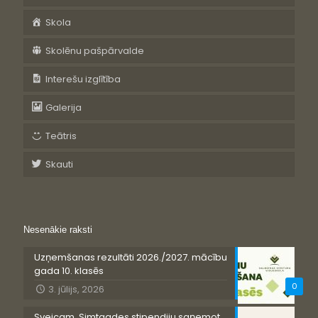
Skola
Skolēnu pašpārvalde
Interešu izglītība
Galerija
Teātris
Skauti
Nesenākie raksti
Uzņemšanas rezultāti 2026./2027. mācību
gada 10. klasēs
0
3. jūlijs, 2026
Sveicam, Simtgades stipendiju saņemot