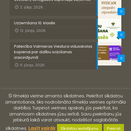
2. jūlijs, 2026
0
Uzņemšana 10. klasēs
12. jūnijs, 2026
0
Pateicība Valmieras Viestura vidusskolas
kopienai par dalību soļošanas
izaicinājumā
0
9. jūnijs, 2026
Šī tīmekļa vietne izmanto sīkdatnes. Piekrītot sīkdatņu
izmantošanai, tiks nodrošināta tīmekļa vietnes optimāla
darbība. Turpinot vietnes apskati, jūs piekrītat, ka
izmantosim sīkdatnes jūsu ierīcē. Savu piekrišanu jūs
jebkurā laikā varat atsaukt, nodzēšot saglabātās
© 2019 Valmieras Viestura vidusskola
sīkdatnes.
Lasīt vairāk
Sīkdatņu iestatījumu
Piekrist