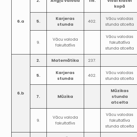
2.
Angļu valoda
115.
visai klasei
kopā
Karjeras
Vācu valodas
6.a
5.
402.
stunda
stunda atcelta
Vācu valodas
Vācu valoda
9.
fakultatīva
fakultatīvs
stunda atcelta
2.
Matemātika
237.
Karjeras
Vācu valodas
5.
402.
stunda
stunda atcelta
Mūzikas
6.b
7.
Mūzika
stunda
atcelta
Vācu valodas
Vācu valoda
9.
fakultatīva
fakultatīvs
stunda atcelta