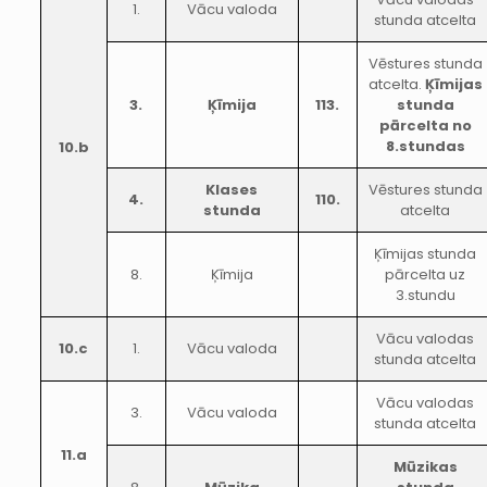
1.
Vācu valoda
stunda atcelta
Vēstures stunda
atcelta.
Ķīmijas
3.
Ķīmija
113.
stunda
pārcelta no
8.stundas
10.b
Klases
Vēstures stunda
4.
110.
stunda
atcelta
Ķīmijas stunda
8.
Ķīmija
pārcelta uz
3.stundu
Vācu valodas
10.c
1.
Vācu valoda
stunda atcelta
Vācu valodas
3.
Vācu valoda
stunda atcelta
11.a
Mūzikas