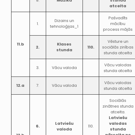
8.
Mūzika
stunda
atcelta
Pašvadīts
Dizains un
1.
mācību
tehnoloģijas_1
process mājās
Vēsture un
11.b
Klases
2.
110.
sociālās zinības
stunda
stunda atcelta
Vācu valodas
3.
Vācu valoda
stunda atcelta
Vācu valodas
12.a
7.
Vācu valoda
stunda atcelta
Sociālās
zinātnes stunda
atcelta.
Latviešu
Latviešu
valodas
6.
110.
valoda
stunda
pārcelta no