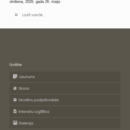
otrdiena, 2026. gada 26. maijs
Lasīt vairāk...
Izvēlne
Jaunumi
Skola
Skolēnu pašpārvalde
Interešu izglītība
Galerija