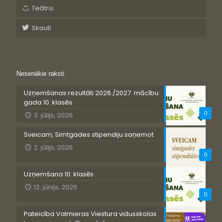
Teātris
Skauti
Nesenākie raksti
Uzņemšanas rezultāti 2026./2027. mācību
gada 10. klasēs
0
3. jūlijs, 2026
Sveicam, Simtgades stipendiju saņemot
2. jūlijs, 2026
0
Uzņemšana 10. klasēs
12. jūnijs, 2026
0
Pateicība Valmieras Viestura vidusskolas