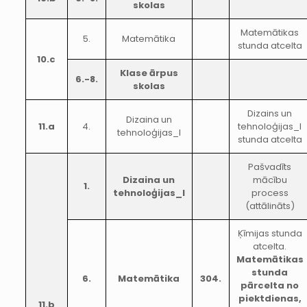
skolas
Matemātikas
5.
Matemātika
stunda atcelta
10.c
Klase ārpus
6.-8.
skolas
Dizains un
Dizaina un
11.a
4.
tehnoloģijas_I
tehnoloģijas_I
stunda atcelta
Pašvadīts
Dizaina un
mācību
1.
tehnoloģijas_I
process
(attālināts)
Ķīmijas stunda
atcelta.
Matemātikas
stunda
6.
Matemātika
304.
pārcelta no
piektdienas,
11.b