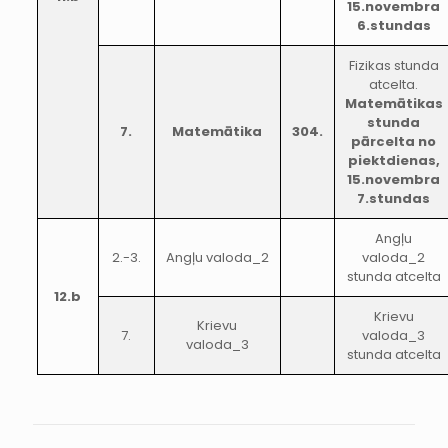
15.novembra
6.stundas
Fizikas stunda
atcelta.
Matemātikas
stunda
7.
Matemātika
304.
pārcelta no
piektdienas,
15.novembra
7.stundas
Angļu
2.-3.
Angļu valoda_2
valoda_2
stunda atcelta
12.b
Krievu
Krievu
7.
valoda_3
valoda_3
stunda atcelta