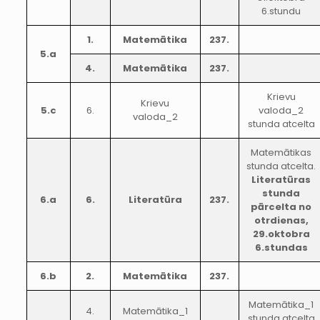
6.stundu
1.
Matemātika
237.
5.a
4.
Matemātika
237.
Krievu
Krievu
5.c
6.
valoda_2
valoda_2
stunda atcelta
Matemātikas
stunda atcelta.
Literatūras
stunda
6.a
6.
Literatūra
237.
pārcelta no
otrdienas,
29.oktobra
6.stundas
6.b
2.
Matemātika
237.
Matemātika_1
4.
Matemātika_1
stunda atcelta