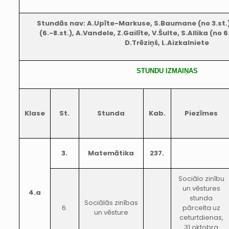
Stundās nav: A.Upīte-Markuse, S.Baumane (no 3.st.
(6.-8.st.), A.Vandele, Z.Gailīte, V.Šulte, S.Allika (no 
D.Trēziņš, L.Aizkalniete
STUNDU IZMAIŅAS
Klase
St.
Stunda
Kab.
Piezīmes
3.
Matemātika
237.
Sociālo zinību
un vēstures
4.a
stunda
Sociālās zinības
6.
pārcelta uz
un vēsture
ceturtdienas,
31.oktobra