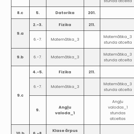
stunda atcelta
8.c
5.
Datorika
201.
2.-3.
Fizika
211.
9.a
Matemātika_3
6.-7.
Matemātika_3
stunda atcelta
Matemātika_3
9.b
6.-7.
Matemātika_3
stunda atcelta
4.-5.
Fizika
211.
Matemātika_3
6.-7.
Matemātika_3
stunda atcelta
9.c
Angļu
Angļu
valodas_1
9.
valoda_1
stundas
atceltas
Klase ārpus
10.b
6.-8.