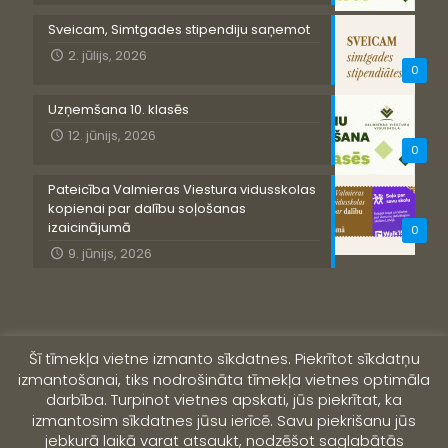
Sveicam, Simtgades stipendiju saņemot
2. jūlijs, 2026
0
Uzņemšana 10. klasēs
12. jūnijs, 2026
0
Pateicība Valmieras Viestura vidusskolas
kopienai par dalību soļošanas
izaicinājumā
0
9. jūnijs, 2026
Šī tīmekļa vietne izmanto sīkdatnes. Piekrītot sīkdatņu
izmantošanai, tiks nodrošināta tīmekļa vietnes optimāla
darbība. Turpinot vietnes apskati, jūs piekrītat, ka
izmantosim sīkdatnes jūsu ierīcē. Savu piekrišanu jūs
jebkurā laikā varat atsaukt, nodzēšot saglabātās
© 2019 Valmieras Viestura vidusskola