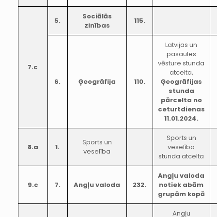
Sociālās
5.
115.
zinības
Latvijas un
pasaules
vēsture stunda
7.c
atcelta,
6.
Ģeogrāfija
110.
Ģeogrāfijas
stunda
pārcelta no
ceturtdienas
11.01.2024.
Sports un
Sports un
8.a
1.
veselība
veselība
stunda atcelta
Angļu valoda
9.c
7.
Angļu valoda
232.
notiek abām
grupām kopā
Angļu