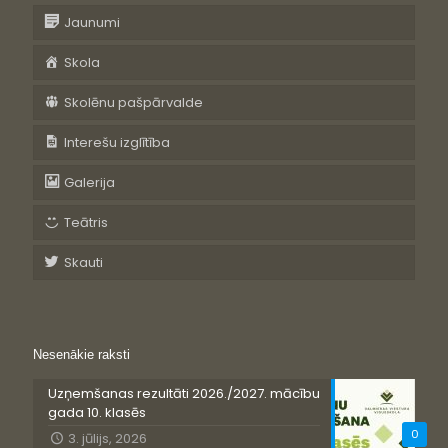
Jaunumi
Skola
Skolēnu pašpārvalde
Interešu izglītība
Galerija
Teātris
Skauti
Nesenākie raksti
Uzņemšanas rezultāti 2026./2027. mācību
gada 10. klasēs
0
3. jūlijs, 2026