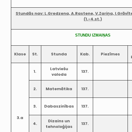
Stundās nav: L.Gredzena, A.Rastene, V.Zariņa, I.Grāvīte
(1.-4.st.)
STUNDU IZMAIŅAS
Klase
St.
Stunda
Kab.
Piezīmes
Latviešu
1.
137.
valoda
2.
Matemātika
137.
3.
Dabaszinības
137.
3.a
Dizains un
4.
137.
tehnoloģijas