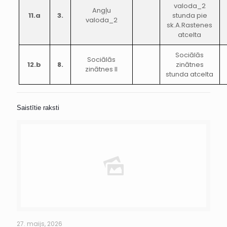
valoda_2
Angļu
11.a
3.
stunda pie
valoda_2
sk.A.Rastenes
atcelta
Sociālās
Sociālās
12.b
8.
zinātnes
zinātnes II
stunda atcelta
Saistītie raksti
27. maijs, 2026