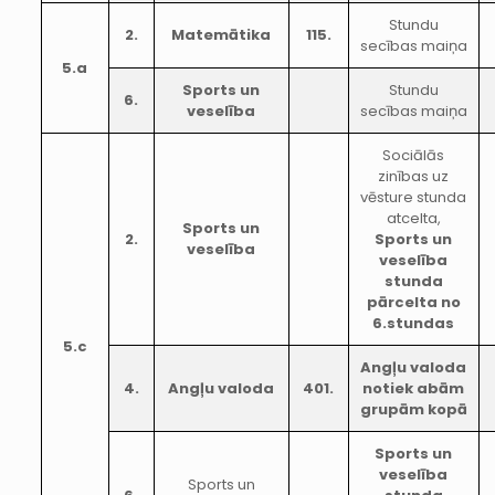
Stundu
2.
Matemātika
115.
secības maiņa
5.a
Sports un
Stundu
6.
veselība
secības maiņa
Sociālās
zinības uz
vēsture stunda
atcelta,
Sports un
2.
Sports un
veselība
veselība
stunda
pārcelta no
6.stundas
5.c
Angļu valoda
4.
Angļu valoda
401.
notiek abām
grupām kopā
Sports un
veselība
Sports un