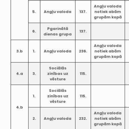
Angļu valoda
5.
Angļu valoda
137.
notiek abām
grupām kopā
Pgarinātā
6.
137.
dienas grupa
Angļu valoda
3.b
1.
Angļu valoda
236.
notiek abām
grupām kopā
Sociālās
4.a
3.
zinības uz
115.
vēsture
Sociālās
1.
zinības uz
115.
vēsture
4.b
Angļu valoda
2.
Angļu valoda
232.
notiek abām
grupām kopā