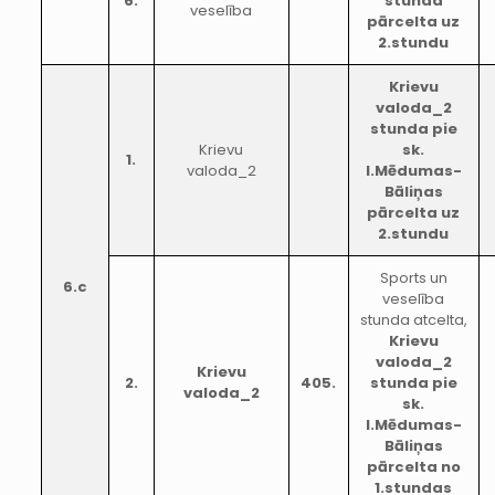
6.
stunda
veselība
pārcelta uz
2.stundu
Krievu
valoda_2
stunda pie
Krievu
sk.
1.
valoda_2
I.Mēdumas-
Bāliņas
pārcelta uz
2.stundu
Sports un
6.c
veselība
stunda atcelta,
Krievu
valoda_2
Krievu
2.
405.
stunda pie
valoda_2
sk.
I.Mēdumas-
Bāliņas
pārcelta no
1.stundas