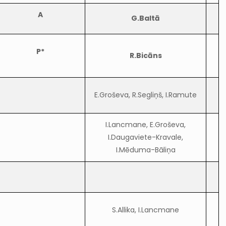
A
G.Baltā
P*
R.Bicāns
E.Groševa, R.Segliņš, I.Ramute
I.Lancmane, E.Groševa,
I.Daugaviete-Kravale,
I.Mēduma-Bāliņa
S.Allika, I.Lancmane