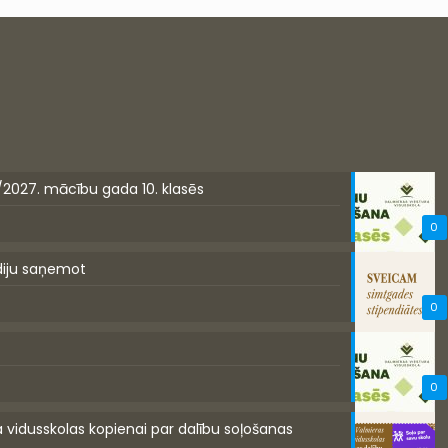
/2027. mācību gada 10. klasēs
0
diju saņemot
0
0
a vidusskolas kopienai par dalību soļošanas