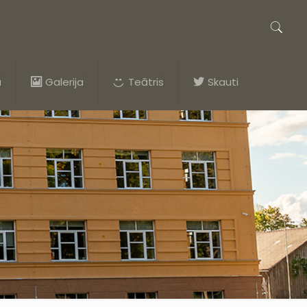
a
Galerija
Teātris
Skauti