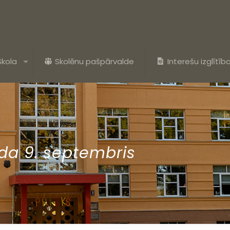
Skola
Skolēnu pašpārvalde
Interešu izglītīb
da 9. septembris