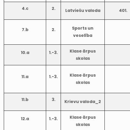
4.c
2.
Latviešu valoda
401.
Sports un
7.b
2.
veselība
Klase ārpus
10.a
1.-3.
skolas
Klase ārpus
11.a
1.-3.
skolas
11.b
3.
Krievu valoda_2
Klase ārpus
12.a
1.-3.
skolas