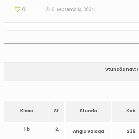
0
6. septembris, 2024
Stundās nav: I
Klase
St.
Stunda
Kab.
1.b
2.
Angļu valoda
236.