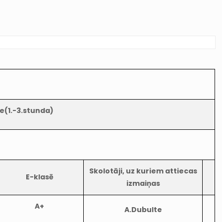
de(1.-3.stunda)
Skolotāji, uz kuriem attiecas
E-klasē
izmaiņas
A+
A.Dubulte