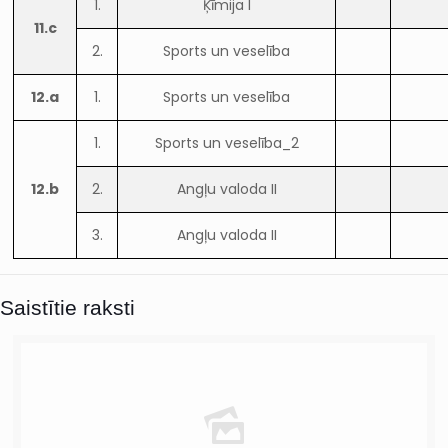
1.
Ķīmija I
11.c
2.
Sports un veselība
12.a
1.
Sports un veselība
1.
Sports un veselība_2
12.b
2.
Angļu valoda II
3.
Angļu valoda II
Saistītie raksti