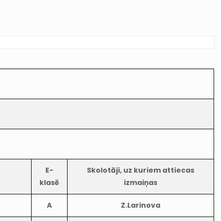
E-
Skolotāji, uz kuriem attiecas
klasē
izmaiņas
A
Z.Larinova