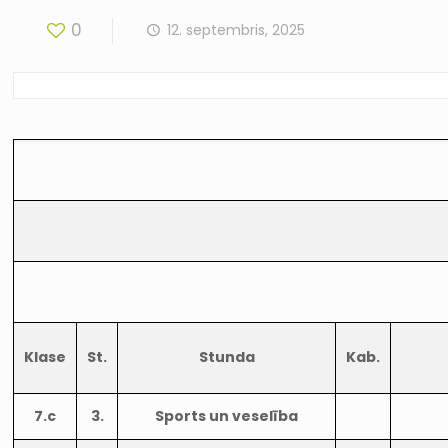
0
12. septembris, 2025
Klase
St.
Stunda
Kab.
7.c
3.
Sports un veselība