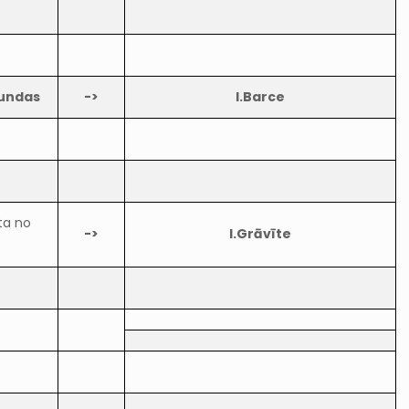
tundas
->
I.Barce
ta no
->
I.Grāvīte