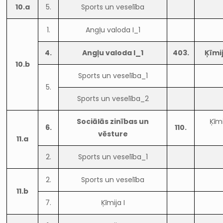
10.a
5.
Sports un veselība
1.
Angļu valoda I_1
4.
Angļu valoda I_1
403.
Ķīmi
10.b
Sports un veselība_1
5.
Sports un veselība_2
Sociālās zinības un
Ķīm
6.
110.
vēsture
11.a
2.
Sports un veselība_1
2.
Sports un veselība
11.b
7.
Ķīmija I