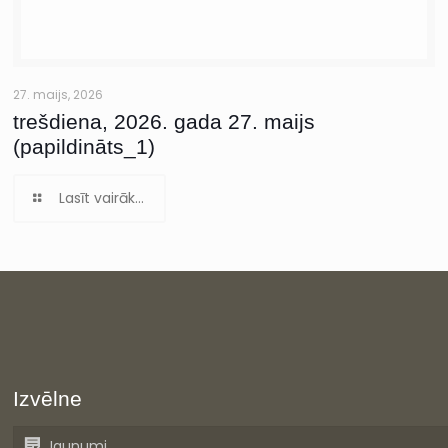
27. maijs, 2026
trešdiena, 2026. gada 27. maijs
(papildināts_1)
Lasīt vairāk...
Izvēlne
Jaunumi