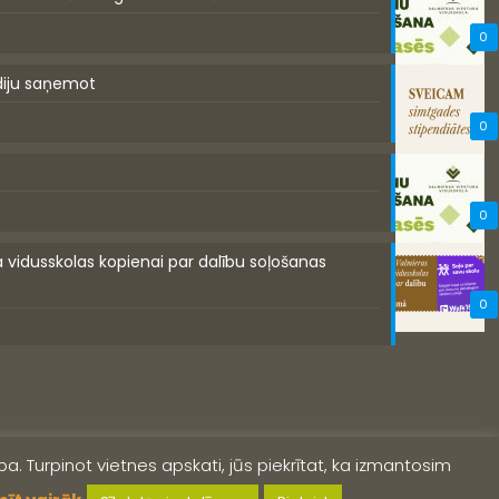
0
diju saņemot
0
0
a vidusskolas kopienai par dalību soļošanas
0
a. Turpinot vietnes apskati, jūs piekrītat, ka izmantosim