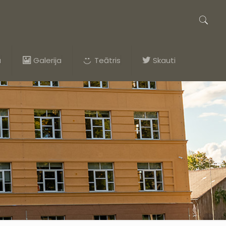
a
Galerija
Teātris
Skauti