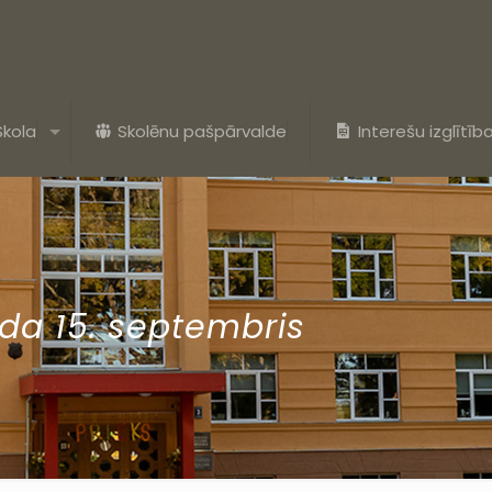
Skola
Skolēnu pašpārvalde
Interešu izglītīb
da 15. septembris