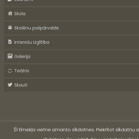
Skola
Skolēnu pašpārvalde
Interešu izglītība
Galerija
Teātris
Skauti
Šī tīmekļa vietne izmanto sīkdatnes. Piekrītot sīkdatņu 
© 2019 Valmieras Viestura vidusskola