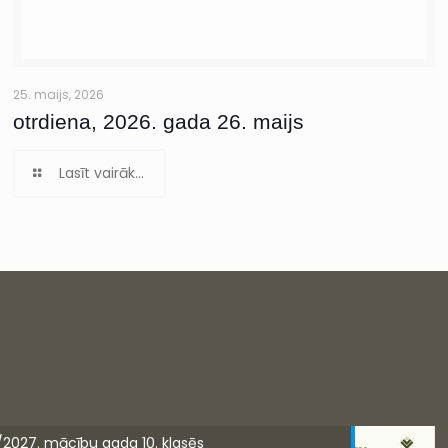
25. maijs, 2026
otrdiena, 2026. gada 26. maijs
Lasīt vairāk...
/2027. mācību gada 10. klasēs