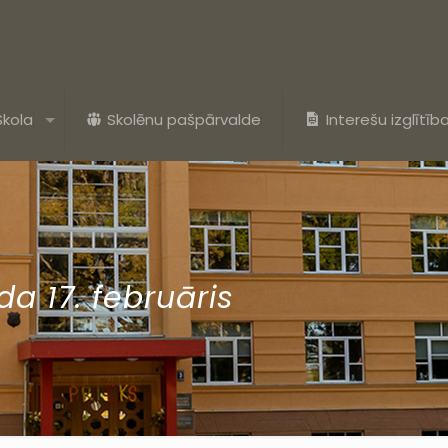
Skola
Skolēnu pašpārvalde
Interešu izglītīb
a 17. februāris