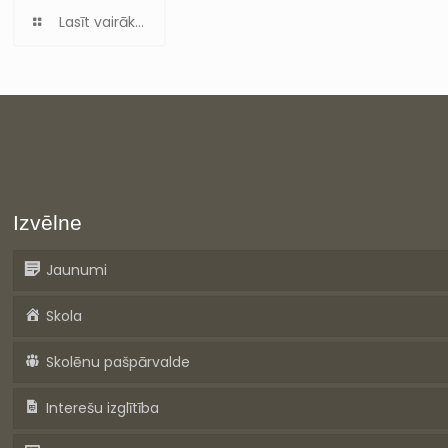
Lasīt vairāk...
Izvēlne
Jaunumi
Skola
Skolēnu pašpārvalde
Interešu izglītība