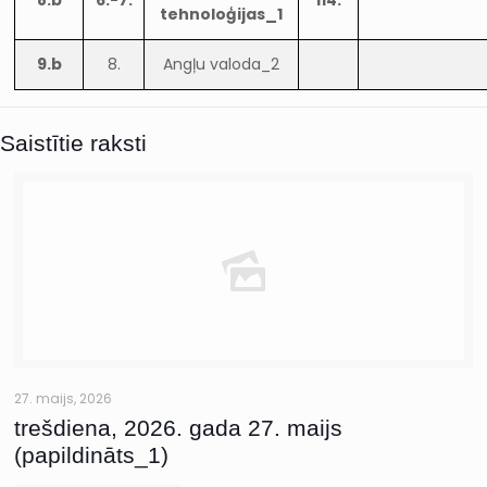
8.b
6.-7.
114.
tehnoloģijas_1
9.b
8.
Angļu valoda_2
Saistītie raksti
27. maijs, 2026
trešdiena, 2026. gada 27. maijs
(papildināts_1)