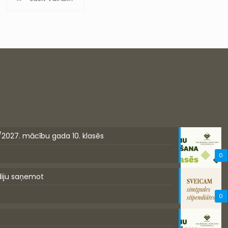
/2027. mācību gada 10. klasēs
0
diju saņemot
0