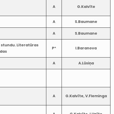
A
G.Kalvīte
A
S.Baumane
A
S.Baumane
. stundu. Literatūras
P*
I.Baranova
ndas
A
A.Lūsiņa
A
G.Kalvīte, V.Fleminga