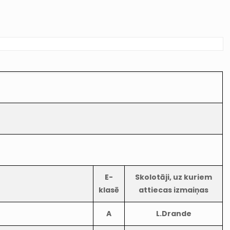
E-
Skolotāji, uz kuriem
klasē
attiecas izmaiņas
A
L.Drande