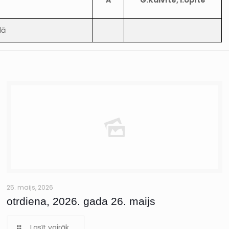
A
G.Kalvīte, I.Upīte
dā
25. maijs, 2026
otrdiena, 2026. gada 26. maijs
Lasīt vairāk...