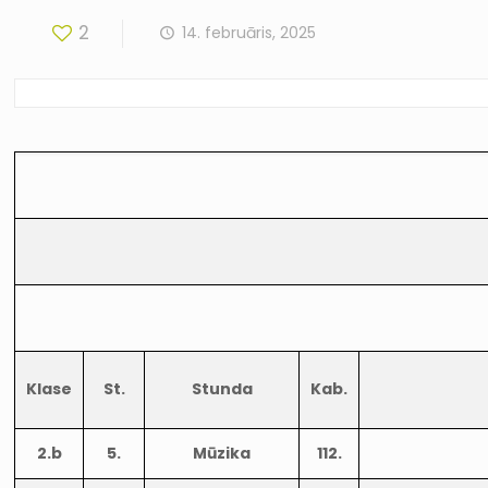
2
14. februāris, 2025
Klase
St.
Stunda
Kab.
2.b
5.
Mūzika
112.