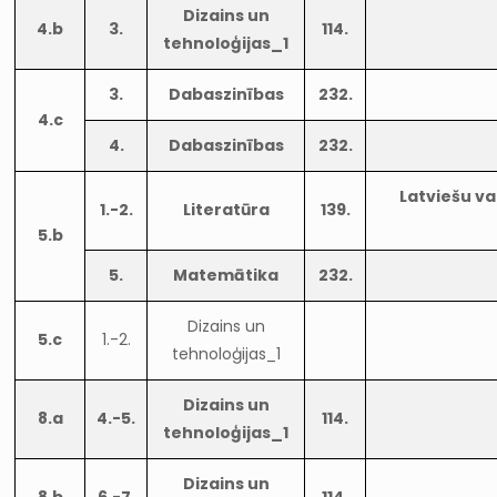
Dizains un
4.b
3.
114.
tehnoloģijas_1
3.
Dabaszinības
232.
4.c
4.
Dabaszinības
232.
Latviešu va
1.-2.
Literatūra
139.
5.b
5.
Matemātika
232.
Dizains un
5.c
1.-2.
tehnoloģijas_1
Dizains un
8.a
4.-5.
114.
tehnoloģijas_1
Dizains un