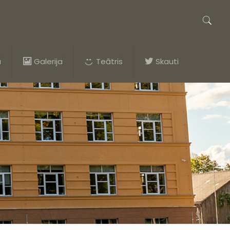
a
Galerija
Teātris
Skauti