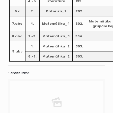
4.-5.
Literatūra
139.
6.c
7.
Datorika_1
202.
Matemātika
7.abc
4.
Matemātika_4
302.
grupām ko
8.abc
2.-3.
Matemātika_3
304.
1.
Matemātika_2
303.
9.abc
6.-7.
Matemātika_2
303.
Saistītie raksti