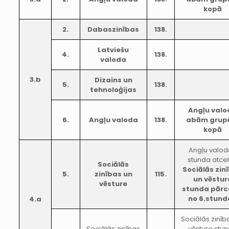
kopā
2.
Dabaszinības
138.
Latviešu
4.
138.
valoda
3.b
Dizains un
5.
138.
tehnoloģijas
Angļu valo
6.
Angļu valoda
138.
abām gru
kopā
Angļu valo
stunda atcel
Sociālās
Sociālās zin
5.
zinības un
115.
un vēstur
vēsture
stunda pārc
no 6.stund
4.a
Sociālās zinīb
Sociālās zinības
vēsture stu