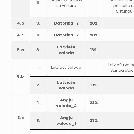
6.
un vēsture
pārcelta u
5.stundu
4.b
3.
Datorika_2
202.
4.c
6.
Datorika_2
202.
Latviešu
5.a
3.
139.
valoda
Latviešu val
1.
Latviešu valoda
stunda atce
5.b
Latviešu
2.
139.
valoda
Angļu
1.
232.
valoda_2
5.c
Angļu
3.
232.
valoda_1