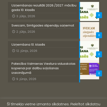
Uzņemšanas rezultāti 2026./2027. mācību
gada 10. klasēs
0
3. jūlijs, 2026
Sveicam, Simtgades stipendiju saņemot
2. jūlijs, 2026
0
Uzņemšana 10. klasēs
12. jūnijs, 2026
0
Pateicība Valmieras Viestura vidusskolas
kopienai par dalību soļošanas
izaicinājumā
0
9. jūnijs, 2026
Šī tīmekļa vietne izmanto sīkdatnes. Piekrītot sīkdatņu