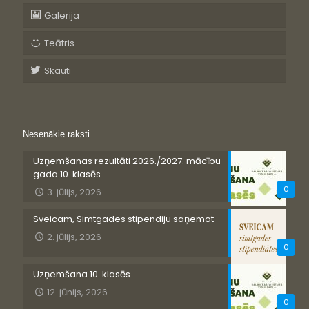
Galerija
Teātris
Skauti
Nesenākie raksti
Uzņemšanas rezultāti 2026./2027. mācību
gada 10. klasēs
0
3. jūlijs, 2026
Sveicam, Simtgades stipendiju saņemot
2. jūlijs, 2026
0
Uzņemšana 10. klasēs
12. jūnijs, 2026
0