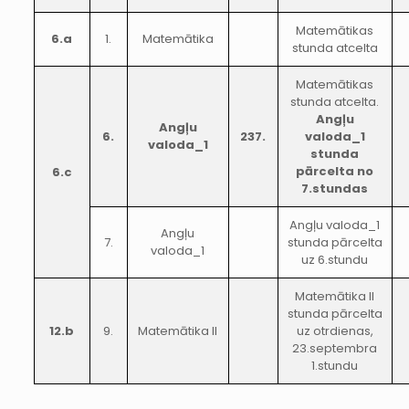
Matemātikas
6.a
1.
Matemātika
stunda atcelta
Matemātikas
stunda atcelta.
Angļu
Angļu
6.
237.
valoda_1
valoda_1
stunda
pārcelta no
6.c
7.stundas
Angļu valoda_1
Angļu
7.
stunda pārcelta
valoda_1
uz 6.stundu
Matemātika II
stunda pārcelta
12.b
9.
Matemātika II
uz otrdienas,
23.septembra
1.stundu