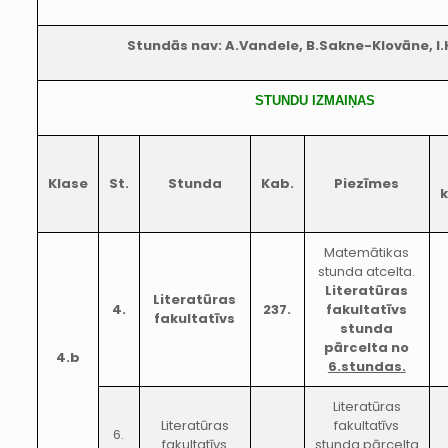
Stundās nav: A.Vandele, B.Sakne-Klovāne,
I.
STUNDU IZMAIŅAS
Klase
St.
Stunda
Kab.
Piezīmes
k
Matemātikas
stunda atcelta.
Literatūras
Literatūras
4.
237.
fakultatīvs
fakultatīvs
stunda
pārcelta no
4.b
6.stundas.
Literatūras
Literatūras
fakultatīvs
6.
fakultatīvs
stunda pārcelta