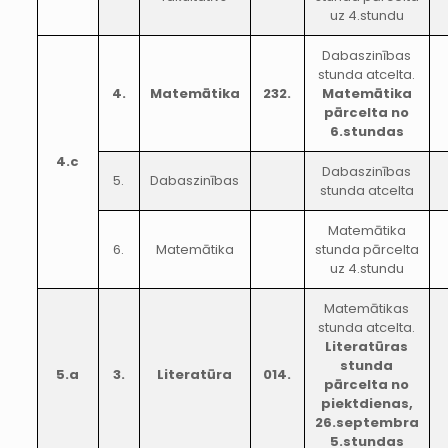
uz 4.stundu
Dabaszinības
stunda atcelta.
4.
Matemātika
232.
Matemātika
pārcelta no
6.stundas
4.c
Dabaszinības
5.
Dabaszinības
stunda atcelta
Matemātika
6.
Matemātika
stunda pārcelta
uz 4.stundu
Matemātikas
stunda atcelta.
Literatūras
stunda
5.a
3.
Literatūra
014.
pārcelta no
piektdienas,
26.septembra
5.stundas