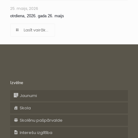
25. maijs, 2026
otrdiena, 2026. gada 26. maijs
Lasīt vairāk...
Izvēlne
Jaunumi
Skola
Skolēnu pašpārvalde
Interešu izglītība