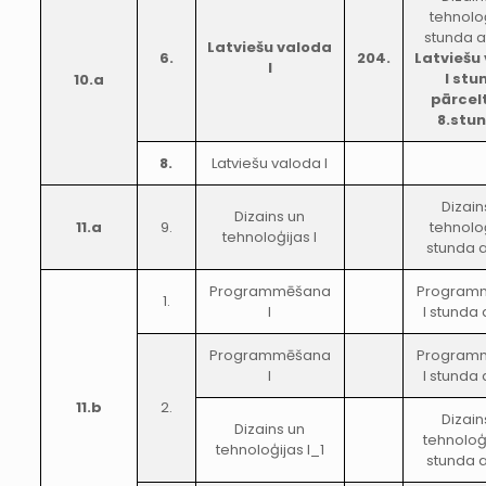
tehnoloģ
stunda a
Latviešu valoda
6.
204.
Latviešu
I
I stu
10.a
pārcel
8.stu
8.
Latviešu valoda I
Dizain
Dizains un
11.a
9.
tehnoloģ
tehnoloģijas I
stunda a
Programmēšana
Program
1.
I
I stunda 
Programmēšana
Program
I
I stunda 
11.b
2.
Dizain
Dizains un
tehnoloģi
tehnoloģijas I_1
stunda a