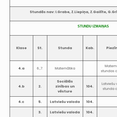
Stundās nav: I.Grabe, Z.Liepiņa, Z.Gailīte, G.Gr
STUNDU IZMAIŅAS
Klase
St.
Stunda
Kab.
Piezī
Matemā
4.a
6.,7.
Matemātika
stundas a
Sociālās
Latviešu
4.b
2.
zinības un
104.
stunda a
vēsture
4.c
5.
Latviešu valoda
104.
3.
Latviešu valoda
104.