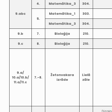
4.
Matemātika_3
304.
9.abc
Matemātika_1
303.
5.
Matemātika_3
304.
9.b
7.
Bioloģija
210.
9.c
8.
Bioloģija
210.
9.a/
Žetonvakara
Lielā
10.a/10.b/
7.-8.
izrāde
zāle
11.a/11.c
Dizain