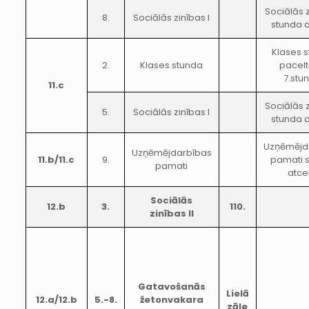
Sociālās z
8.
Sociālās zinības I
stunda a
Klases 
2.
Klases stunda
pacelt
7.stu
11.c
Sociālās z
5.
Sociālās zinības I
stunda a
Uzņēmējd
Uzņēmējdarbības
11.b/11.c
9.
pamati 
pamati
atce
Sociālās
12.b
3.
110.
zinības II
Gatavošanās
Lielā
12.a/12.b
5.-8.
žetonvakara
zāle