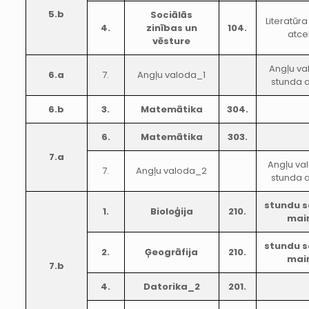
5.b
Sociālās
Literatūr
4.
zinības un
104.
atce
vēsture
Angļu va
6.a
7.
Angļu valoda_1
stunda a
6.b
3.
Matemātika
304.
6.
Matemātika
303.
7.a
Angļu va
7.
Angļu valoda_2
stunda a
stundu s
1.
Bioloģija
210.
mai
stundu s
2.
Ģeogrāfija
210.
mai
7.b
4.
Datorika_2
201.