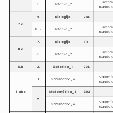
Datori
5.
Datorika_2
stunda a
4.
Bioloģija
210.
7.c
Datori
6.-7.
Datorika_2
stunda a
7.
Bioloģija
113.
8.a
Datori
8.
Datorika_2
stunda a
8.b
3.
Datorika_1
201.
Matemāt
1.
Matemātika_4
stunda a
8.abc
Matemātika_3
302
2.
Matemāt
Matemātika_4
stunda a