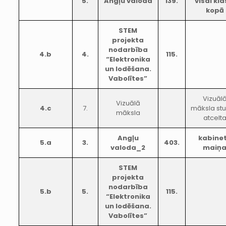
5.
Angļu valoda
139.
visai kla
kopā
STEM
projekta
nodarbība
4.b
4.
115.
“Elektronika
un lodēšana.
Vabolītes”
Vizuāl
Vizuālā
4.c
7.
māksla st
māksla
atcelt
Angļu
kabine
5.a
3.
403.
valoda_2
maiņ
STEM
projekta
nodarbība
5.b
5.
115.
“Elektronika
un lodēšana.
Vabolītes”