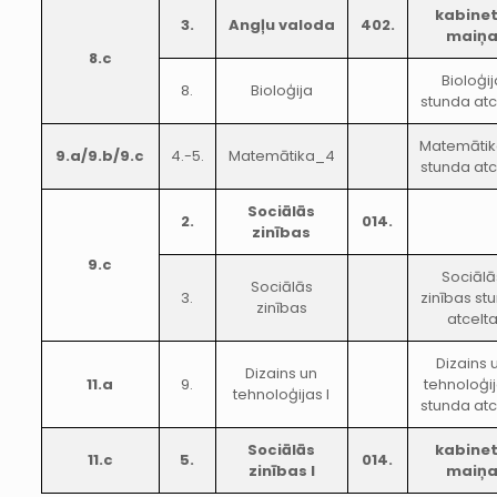
kabine
3.
Angļu valoda
402.
maiņ
8.c
Bioloģij
8.
Bioloģija
stunda atc
Matemāti
9.a/9.b/9.c
4.-5.
Matemātika_4
stunda atc
Sociālās
2.
014.
zinības
9.c
Sociālā
Sociālās
3.
zinības st
zinības
atcelt
Dizains 
Dizains un
11.a
9.
tehnoloģij
tehnoloģijas I
stunda atc
Sociālās
kabine
11.c
5.
014.
zinības I
maiņ