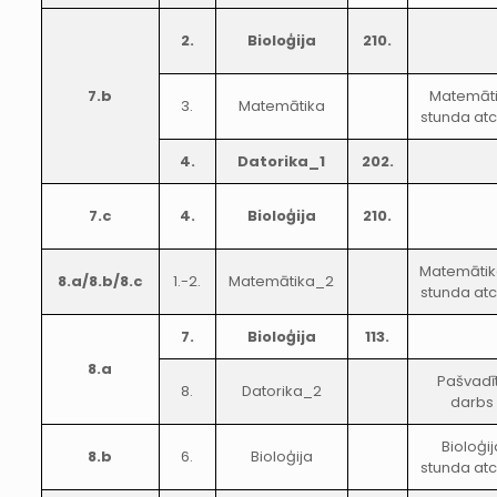
2.
Bioloģija
210.
7.b
Matemāt
3.
Matemātika
stunda atc
4.
Datorika_1
202.
7.c
4.
Bioloģija
210.
Matemāti
8.a/8.b/8.c
1.-2.
Matemātika_2
stunda atc
7.
Bioloģija
113.
8.a
Pašvadī
8.
Datorika_2
darbs
Bioloģij
8.b
6.
Bioloģija
stunda atc