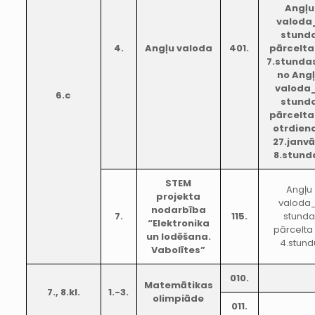
Angļu
valoda
stund
4.
Angļu valoda
401.
pārcelta
7.stunda
no Ang
valoda
6.c
stund
pārcelta
otrdien
27.janv
8.stund
STEM
Angļu
projekta
valoda_
nodarbība
7.
115.
stund
“Elektronika
pārcelta
un lodēšana.
4.stund
Vabolītes”
010.
Matemātikas
7., 8.kl.
1.-3.
olimpiāde
011.