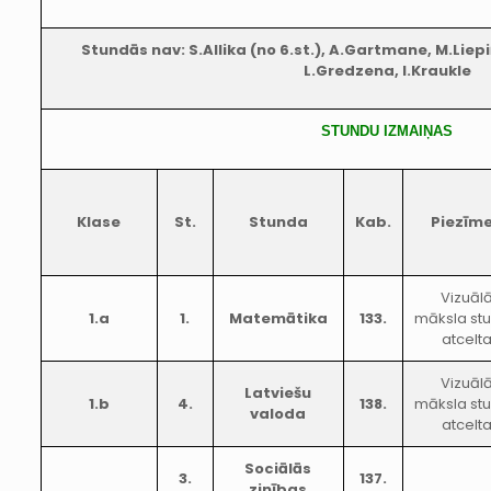
Stundās nav: S.Allika (no 6.st.), A.Gartmane, M.Liepi
L.Gredzena, I.Kraukle
STUNDU IZMAIŅAS
Klase
St.
Stunda
Kab.
Piezīm
Vizuāl
1.a
1.
Matemātika
133.
māksla st
atcelt
Vizuāl
Latviešu
1.b
4.
138.
māksla st
valoda
atcelt
Sociālās
3.
137.
zinības