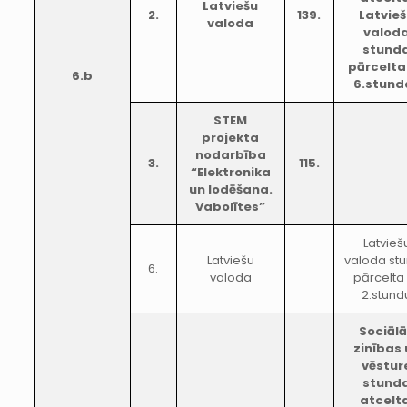
Latviešu
2.
139.
Latvie
valoda
valod
stund
pārcelta
6.b
6.stund
STEM
projekta
nodarbība
3.
115.
“Elektronika
un lodēšana.
Vabolītes”
Latvieš
Latviešu
valoda st
6.
valoda
pārcelta
2.stund
Sociāl
zinības
vēstur
stund
atcelt