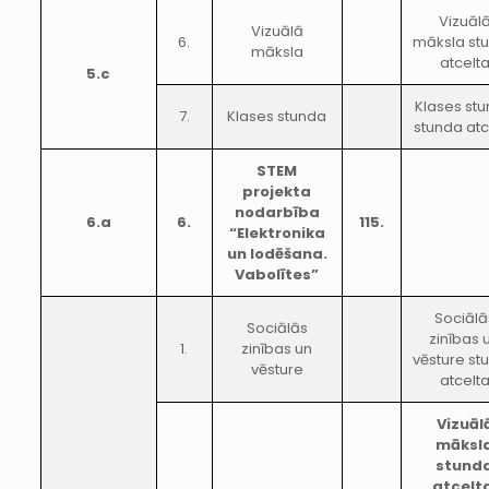
Vizuāl
Vizuālā
6.
māksla st
māksla
atcelt
5.c
Klases st
7.
Klases stunda
stunda atc
STEM
projekta
nodarbība
6.a
6.
115.
“Elektronika
un lodēšana.
Vabolītes”
Sociālā
Sociālās
zinības 
1.
zinības un
vēsture st
vēsture
atcelt
Vizuāl
māksl
stund
atcelt