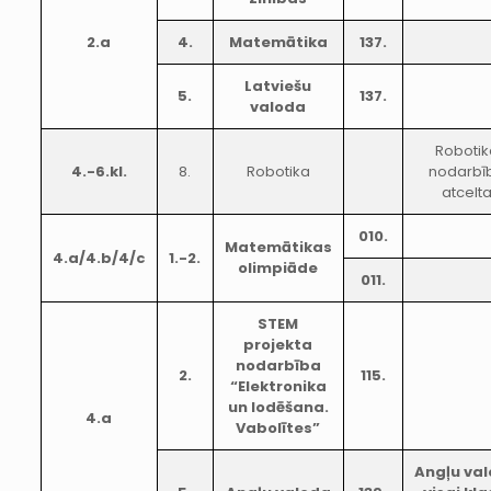
2.a
4.
Matemātika
137.
Latviešu
5.
137.
valoda
Robotik
4.-6.kl.
8.
Robotika
nodarbī
atcelt
010.
Matemātikas
4.a/4.b/4/c
1.-2.
olimpiāde
011.
STEM
projekta
nodarbība
2.
115.
“Elektronika
un lodēšana.
4.a
Vabolītes”
Angļu va