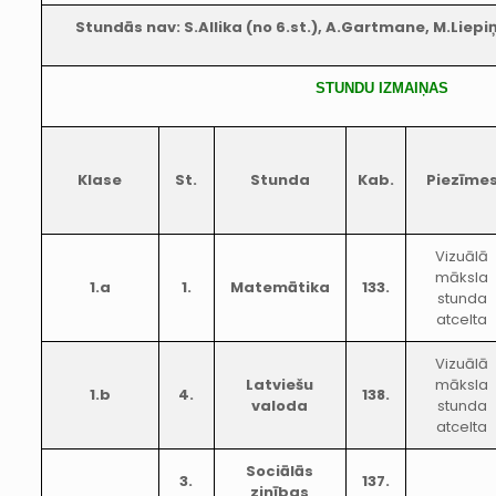
Stundās nav: S.Allika (no 6.st.), A.Gartmane, M.Liepiņ
STUNDU IZMAIŅAS
Klase
St.
Stunda
Kab.
Piezīme
Vizuālā
māksla
1.a
1.
Matemātika
133.
stunda
atcelta
Vizuālā
Latviešu
māksla
1.b
4.
138.
valoda
stunda
atcelta
Sociālās
3.
137.
zinības