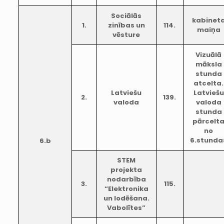
Sociālās
kabinet
1.
zinības un
114.
maiņa
vēsture
Vizuālā
māksla
stunda
atcelta.
Latviešu
Latviešu
2.
139.
valoda
valoda
stunda
pārcelt
no
6.stunda
6.b
STEM
projekta
nodarbība
3.
115.
“Elektronika
un lodēšana.
Vabolītes”