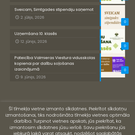
Sveicam, Simtgades stipendiju saņemot
2. jūlijs, 2026
0
Uzņemšana 10. klasēs
12. jūnijs, 2026
0
Pateicība Valmieras Viestura vidusskolas
kopienai par dalību soļošanas
izaicinājumā
0
9. jūnijs, 2026
Šī tīmekļa vietne izmanto sīkdatnes. Piekrītot sīkdatņu
izmantošanai, tiks nodrošināta tīmekļa vietnes optimāla
darbība. Turpinot vietnes apskati, jūs piekrītat, ka
izmantosim sīkdatnes jūsu ierīcē. Savu piekrišanu jūs
jebkurā laikā varat atsaukt, nodzēšot saglabātās
© 2019 Valmieras Viestura vidusskola