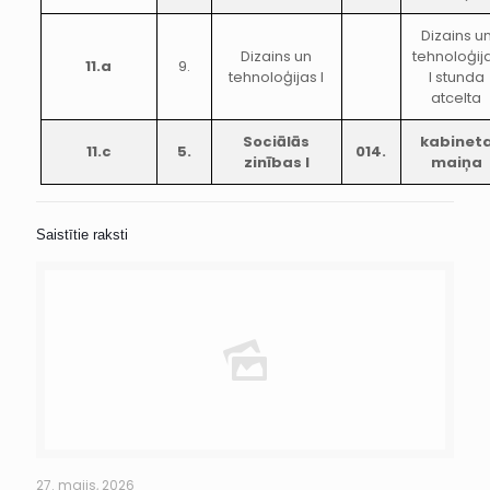
Dizains u
Dizains un
tehnoloģij
11.a
9.
tehnoloģijas I
I stunda
atcelta
Sociālās
kabinet
11.c
5.
014.
zinības I
maiņa
Saistītie raksti
27. maijs, 2026