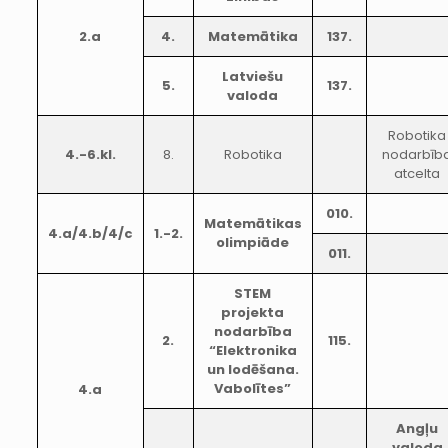
2.a
4.
Matemātika
137.
Latviešu
5.
137.
valoda
Robotika
4.-6.kl.
8.
Robotika
nodarbīb
atcelta
010.
Matemātikas
4.a/4.b/4/c
1.-2.
olimpiāde
011.
STEM
projekta
nodarbība
2.
115.
“Elektronika
un lodēšana.
Vabolītes”
4.a
Angļu
valoda