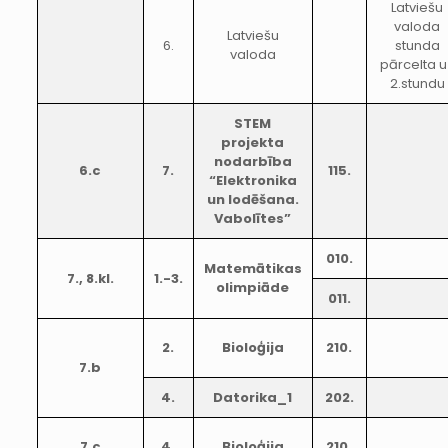
Latviešu
valoda
Latviešu
6.
stunda
valoda
pārcelta u
2.stundu
STEM
projekta
nodarbība
6.c
7.
115.
“Elektronika
un lodēšana.
Vabolītes”
010.
Matemātikas
7., 8.kl.
1.-3.
olimpiāde
011.
2.
Bioloģija
210.
7.b
4.
Datorika_1
202.
7.c
4.
Bioloģija
210.