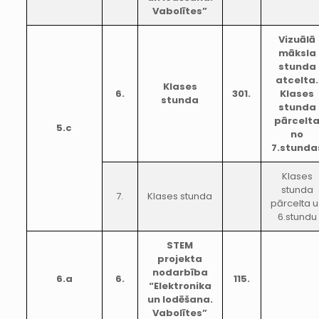
Vabolītes”
Vizuālā
māksla
stunda
atcelta.
Klases
6.
301.
Klases
stunda
stunda
pārcelt
5.c
no
7.stunda
Klases
stunda
7.
Klases stunda
pārcelta u
6.stundu
STEM
projekta
nodarbība
6.a
6.
115.
“Elektronika
un lodēšana.
Vabolītes”