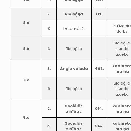
7.
Bioloģija
113.
8.a
Pašvadīt
8.
Datorika_2
darbs
Bioloģija
8.b
6.
Bioloģija
stunda
atcelta
kabinet
3.
Angļu valoda
402.
maiņa
8.c
Bioloģija
8.
Bioloģija
stunda
atcelta
Sociālās
kabinet
2.
014.
zinības
maiņa
9.c
Sociālās
kabinet
3.
014.
zinības
maiņa