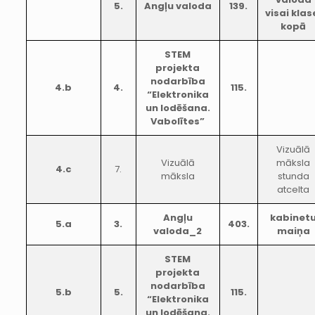
5.
Angļu valoda
139.
visai klas
kopā
STEM
projekta
nodarbība
4.b
4.
115.
“Elektronika
un lodēšana.
Vabolītes”
Vizuālā
Vizuālā
māksla
4.c
7.
māksla
stunda
atcelta
Angļu
kabinet
5.a
3.
403.
valoda_2
maiņa
STEM
projekta
nodarbība
5.b
5.
115.
“Elektronika
un lodēšana.