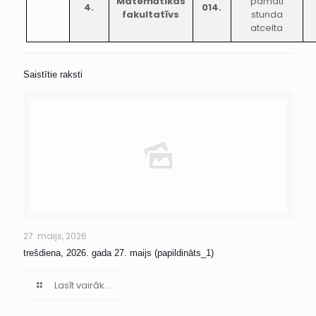
Matemātikas
pamati
4.
014.
fakultatīvs
stunda
atcelta
Saistītie raksti
27. maijs, 2026
trešdiena, 2026. gada 27. maijs (papildināts_1)
Lasīt vairāk...