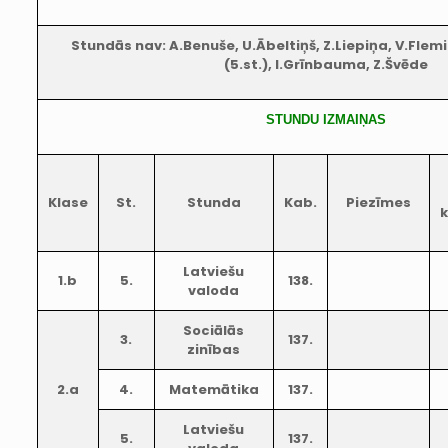
Stundās nav: A.Benuše, U.Ābeltiņš, Z.Liepiņa, V.Flem
(5.st.), I.Grīnbauma, Z.Švēde
STUNDU IZMAIŅAS
Klase
St.
Stunda
Kab.
Piezīmes
k
Latviešu
1.b
5.
138.
valoda
Sociālās
3.
137.
zinības
2.a
4.
Matemātika
137.
Latviešu
5.
137.