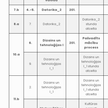
valoda
7.b
4.-5.
Datorika_2
201.
Datorika_2
8.a
7.
Datorika_2
stunda
atcelta
Pašvadīts
Dizains un
6.
201.
mācību
tehnoloģijas I
process
10.a
Dizains un
Dizains un
tehnoloģijas
9.
tehnoloģijas
I_1 stunda
I_1
atcelta
Dizains un
Dizains un
tehnoloģijas
2.
tehnoloģijas
I_1 stunda
I_1
atcelta
11.b
Kultūras