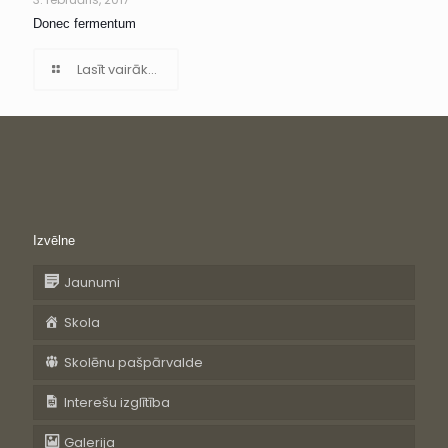
Donec fermentum
Lasīt vairāk...
Izvēlne
Jaunumi
Skola
Skolēnu pašpārvalde
Interešu izglītība
Galerija