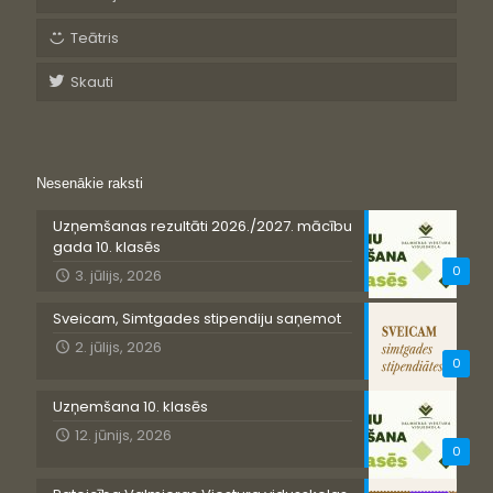
Teātris
Skauti
Nesenākie raksti
Uzņemšanas rezultāti 2026./2027. mācību
gada 10. klasēs
0
3. jūlijs, 2026
Sveicam, Simtgades stipendiju saņemot
2. jūlijs, 2026
0
Uzņemšana 10. klasēs
12. jūnijs, 2026
0