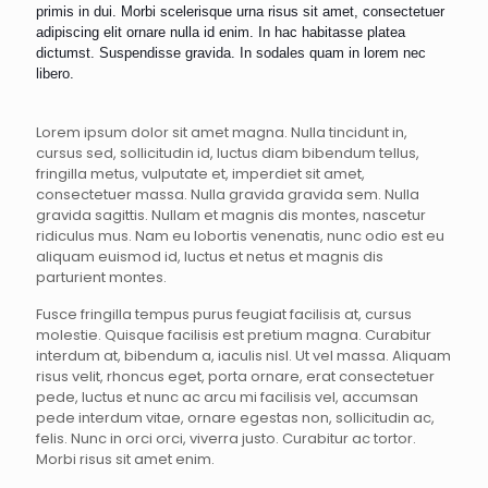
primis in dui. Morbi scelerisque urna risus sit amet, consectetuer
adipiscing elit ornare nulla id enim. In hac habitasse platea
dictumst. Suspendisse gravida. In sodales quam in lorem nec
libero.
Lorem ipsum dolor sit amet magna. Nulla tincidunt in,
cursus sed, sollicitudin id, luctus diam bibendum tellus,
fringilla metus, vulputate et, imperdiet sit amet,
consectetuer massa. Nulla gravida gravida sem. Nulla
gravida sagittis. Nullam et magnis dis montes, nascetur
ridiculus mus. Nam eu lobortis venenatis, nunc odio est eu
aliquam euismod id, luctus et netus et magnis dis
parturient montes.
Fusce fringilla tempus purus feugiat facilisis at, cursus
molestie. Quisque facilisis est pretium magna. Curabitur
interdum at, bibendum a, iaculis nisl. Ut vel massa. Aliquam
risus velit, rhoncus eget, porta ornare, erat consectetuer
pede, luctus et nunc ac arcu mi facilisis vel, accumsan
pede interdum vitae, ornare egestas non, sollicitudin ac,
felis. Nunc in orci orci, viverra justo. Curabitur ac tortor.
Morbi risus sit amet enim.