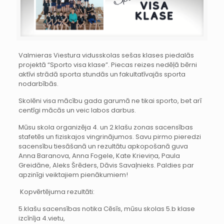
Valmieras Viestura vidusskolas sešas klases piedalās
projektā “Sporto visa klase”. Piecas reizes nedēļā bērni
aktīvi strādā sporta stundās un fakultatīvajās sporta
nodarbībās.
Skolēni visa mācību gada garumā ne tikai sporto, bet arī
centīgi mācās un veic labos darbus.
Mūsu skola organizēja 4. un 2.klašu zonas sacensības
stafetēs un fiziskajos vingrinājumos. Savu pirmo pieredzi
sacensību tiesāšanā un rezultātu apkopošanā guva
Anna Baranova, Anna Fogele, Kate Krieviņa, Paula
Greidāne, Aleks Šrēders, Dāvis Savaļnieks. Paldies par
apzinīgi veiktajiem pienākumiem!
Kopvērtējuma rezultāti:
5.klašu sacensības notika Cēsīs, mūsu skolas 5.b klase
izcīnīja 4.vietu,