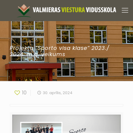
Projekta “Sporto visa klase” 2023./
2024. m.g. veikums
10
30. aprīlis, 2024