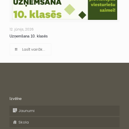
12. jūnijs, 2026
Uzņemšana 10. klasēs
Lasīt vairāk...
Izvēlne
Jaunumi
Skola