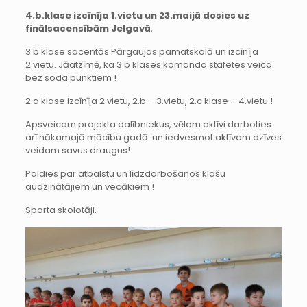
4.b.klase izcīnīja 1.vietu un 23.maijā dosies uz
finālsacensībām Jelgavā
,
3.b klase sacentās Pārgaujas pamatskolā un izcīnīja
2.vietu. Jāatzīmē, ka 3.b klases komanda stafetes veica
bez soda punktiem !
2.a klase izcīnīja 2.vietu, 2.b – 3.vietu, 2.c klase – 4.vietu !
Apsveicam projekta dalībniekus, vēlam aktīvi darboties
arī nākamajā mācību gadā un iedvesmot aktīvam dzīves
veidam savus draugus!
Paldies par atbalstu un līdzdarbošanos klašu
audzinātājiem un vecākiem !
Sporta skolotāji.