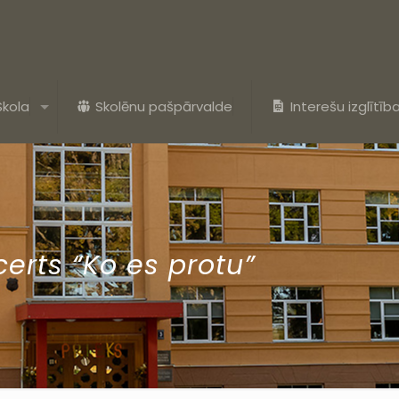
Skola
Skolēnu pašpārvalde
Interešu izglītīb
erts “Ko es protu”