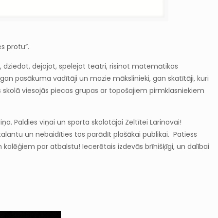
s protu”.
ziedot, dejojot, spēlējot teātri, risinot matemātikas
gan pasākuma vadītāji un mazie mākslinieki, gan skatītāji, kuri
ms skolā viesojās piecas grupas ar topošajiem pirmklasniekiem
 Paldies viņai un sporta skolotājai Zeltītei Larinovai!
lantu un nebaidīties tos parādīt plašākai publikai. Patiess
kolēģiem par atbalstu! Iecerētais izdevās brīnišķīgi, un dalībai