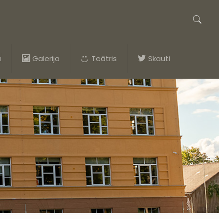
a
Galerija
Teātris
Skauti