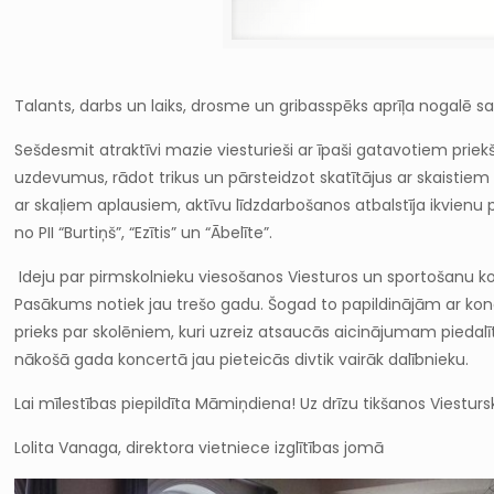
Talants, darbs un laiks, drosme un gribasspēks aprīļa nogalē sat
Sešdesmit atraktīvi mazie viesturieši ar īpaši gatavotiem prie
uzdevumus, rādot trikus un pārsteidzot skatītājus ar skaistiem 
ar skaļiem aplausiem, aktīvu līdzdarbošanos atbalstīja ikvienu
no PII “Burtiņš”, “Ezītis” un “Ābelīte”.
Ideju par pirmskolnieku viesošanos Viesturos un sportošanu kopā
Pasākums notiek jau trešo gadu. Šogad to papildinājām ar konce
prieks par skolēniem, kuri uzreiz atsaucās aicinājumam piedalīt
nākošā gada koncertā jau pieteicās divtik vairāk dalībni
Lai mīlestības piepildīta Māmiņdiena! Uz drīzu tikšanos Viestur
Lolita Vanaga, direktora vietniece izglītības jomā