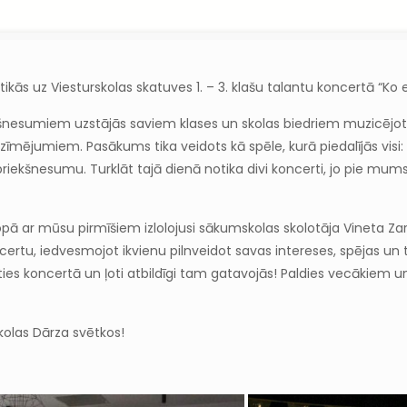
ikās uz Viesturskolas skatuves 1. – 3. klašu talantu koncertā “Ko e
kšnesumiem uzstājās saviem klases un skolas biedriem muzicējot, d
zīmējumiem. Pasākums tika veidots kā spēle, kurā piedalījās visi: 
 priekšnesumu. Turklāt tajā dienā notika divi koncerti, jo pie mu
 ar mūsu pirmīšiem izlolojusi sākumskolas skolotāja Vineta Zariņa.
rtu, iedvesmojot ikvienu pilnveidot savas intereses, spējas un ta
ies koncertā un ļoti atbildīgi tam gatavojās! Paldies vecākiem un 
eku.
skolas Dārza svētkos!