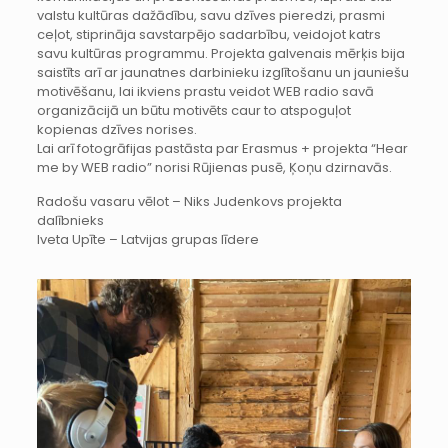
valstu kultūras dažādību, savu dzīves pieredzi, prasmi
ceļot, stiprināja savstarpējo sadarbību, veidojot katrs
savu kultūras programmu. Projekta galvenais mērķis bija
saistīts arī ar jaunatnes darbinieku izglītošanu un jauniešu
motivēšanu, lai ikviens prastu veidot WEB radio savā
organizācijā un būtu motivēts caur to atspoguļot
kopienas dzīves norises.
Lai arī fotogrāfijas pastāsta par Erasmus + projekta “Hear
me by WEB radio” norisi Rūjienas pusē, Ķoņu dzirnavās.
Radošu vasaru vēlot – Niks Judenkovs projekta
dalībnieks
Iveta Upīte – Latvijas grupas līdere