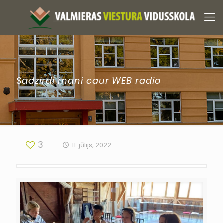
Sadzirdi mani caur WEB radio
3
11. jūlijs, 2022