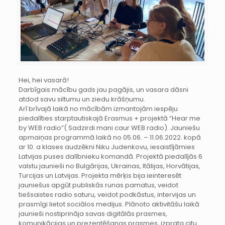
Hei, hei vasarā!
Darbīgais mācību gads jau pagājis, un vasara dāsni
atdod savu siltumu un ziedu krāšņumu.
Arī brīvajā laikā no mācībām izmantojām iespēju
piedalīties starptautiskajā Erasmus + projektā “Hear me
by WEB radio”( Sadzirdi mani caur WEB radio). Jauniešu
apmaiņas programmā laikā no 05.06. – 11.06.2022. kopā
ar 10. a klases audzēkni Niku Judenkovu, iesaistījāmies
Latvijas puses dalībnieku komandā. Projektā piedalījās 6
valstu jaunieši no Bulgārijas, Ukrainas, Itālijas, Horvātijas,
Turcijas un Latvijas. Projekta mērķis bija ieinteresēt
jauniešus apgūt publiskās runas pamatus, veidot
tiešsaistes radio saturu, veidot podkāstus, intervijas un
prasmīgi lietot sociālos medijus. Plānoto aktivitāšu laikā
jaunieši nostiprināja savas digitālās prasmes,
komunikācijas un prezentēšanas prasmes, izprata citu