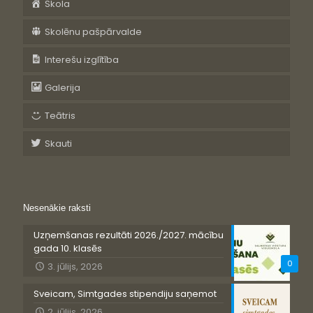
Skola
Skolēnu pašpārvalde
Interešu izglītība
Galerija
Teātris
Skauti
Nesenākie raksti
Uzņemšanas rezultāti 2026./2027. mācību
gada 10. klasēs
0
3. jūlijs, 2026
Sveicam, Simtgades stipendiju saņemot
2. jūlijs, 2026