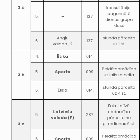
3.a
konsultācija;
pagarinātā
5.
–
137.
dienas grupa
klasē
Angļu
stunda pārcelta
6.
137.
valoda_2
uz 1.st.
4.
Ētika
014.
Peldētapmācība
5.
Sports
009.
3.b
uz laiku atcelta
stunda pārcelta
6.
Ētika
014.
uz 4.st.
Fakultatīvā
Latviešu
nodarbība
5.
237.
valoda (F)
pārcelta no
pirmdienas 6.st.
3.c
Peldētapmācība
6.
Sports
009.