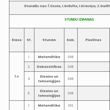
Stundās nav: Ī.Ozola, I.Grāvīte, I.Krieviņa, Z.Gailī
STUNDU IZMAIŅAS
Klase
St.
Stunda
Kab.
Piezīmes
1.
Matemātika
338.
2.
Dabaszinības
338.
1.c
Dizains un
4.
338.
tehnoloģijas
Dizains un
5.
338.
tehnoloģijas
1.
Matemātika
133.