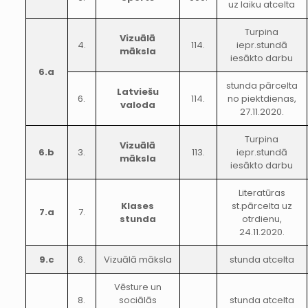
uz laiku atcelta
Turpina
Vizuālā
4.
114.
iepr.stundā
māksla
iesākto darbu
6.a
stunda pārcelta
Latviešu
6.
114.
no piektdienas,
valoda
27.11.2020.
Turpina
Vizuālā
6.b
3.
113.
iepr.stundā
māksla
iesākto darbu
Literatūras
Klases
st.pārcelta uz
7.a
7.
stunda
otrdienu,
24.11.2020.
9.c
6.
Vizuālā māksla
stunda atcelta
Vēsture un
8.
sociālās
stunda atcelta