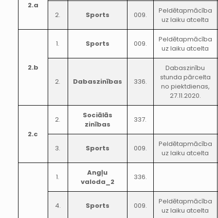
2.a
Peldētapmācība
2.
Sports
009.
uz laiku atcelta
Peldētapmācība
1.
Sports
009.
uz laiku atcelta
2.b
Dabaszinību
stunda pārcelta
2.
Dabaszinības
336.
no piektdienas,
27.11.2020.
Sociālās
2.
337.
zinības
2.c
Peldētapmācība
3.
Sports
009.
uz laiku atcelta
Angļu
1.
336.
valoda_2
Peldētapmācība
4.
Sports
009.
uz laiku atcelta