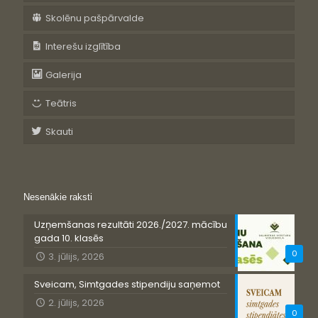
Skolēnu pašpārvalde
Interešu izglītība
Galerija
Teātris
Skauti
Nesenākie raksti
Uzņemšanas rezultāti 2026./2027. mācību
gada 10. klasēs
0
3. jūlijs, 2026
Sveicam, Simtgades stipendiju saņemot
2. jūlijs, 2026
0