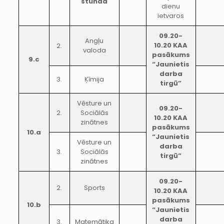
stunda
dienu
ietvaros
09.20-
Angļu
10.20 KAA
2.
valoda
pasākums
9.c
“Jaunietis
darba
3.
Ķīmija
tirgū”
Vēsture un
09.20-
2.
Sociālās
10.20 KAA
zinātnes
pasākums
10.a
“Jaunietis
Vēsture un
darba
3.
Sociālās
tirgū”
zinātnes
09.20-
2.
Sports
10.20 KAA
pasākums
10.b
“Jaunietis
darba
3.
Matemātika