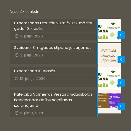
Nesenākie raksti
Uzņemšanas rezultāti 2026./2027. mācību
gada 10. klasēs
0
3. jūlijs, 2026
Sveicam, Simtgades stipendiju saņemot
2. jūlijs, 2026
0
Uzņemšana 10. klasēs
12. jūnijs, 2026
0
Pateicība Valmieras Viestura vidusskolas
kopienai par dalību soļošanas
izaicinājumā
0
9. jūnijs, 2026