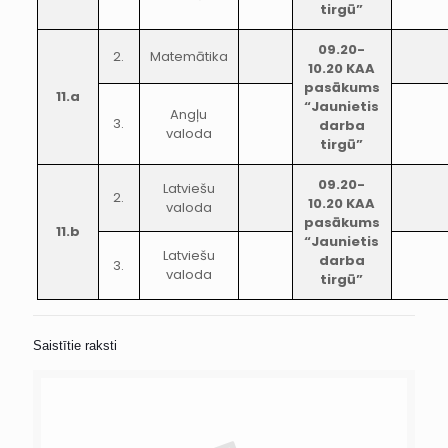
tirgū”
09.20-
2.
Matemātika
10.20 KAA
pasākums
11.a
“Jaunietis
Angļu
3.
darba
valoda
tirgū”
09.20-
Latviešu
2.
10.20 KAA
valoda
pasākums
11.b
“Jaunietis
Latviešu
darba
3.
valoda
tirgū”
Saistītie raksti