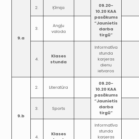
09.20-
2.
Ķīmija
10.20 KAA
pasākums
“Jaunietis
Angļu
3.
darba
valoda
tirgū”
9.a
Informatīva
stunda
Klases
4.
karjeras
stunda
dienu
ietvaros
09.20-
2.
Literatūra
10.20 KAA
pasākums
“Jaunietis
darba
3.
Sports
tirgū”
9.b
Informatīva
stunda
Klases
4.
karjeras