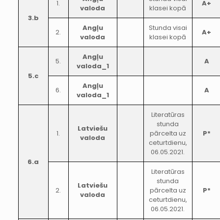
1.
A+
valoda
klasei kopā
3.b
Angļu
Stunda visai
2.
A+
valoda
klasei kopā
Angļu
5.
A
valoda_1
5.c
Angļu
6.
A
valoda_1
Literatūras
stunda
Latviešu
1.
pārcelta uz
P*
valoda
ceturtdienu,
06.05.2021.
6.a
Literatūras
stunda
Latviešu
2.
pārcelta uz
P*
valoda
ceturtdienu,
06.05.2021.