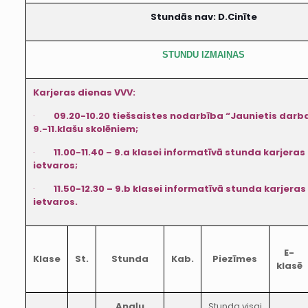
Stundās nav: D.Cinīte
STUNDU IZMAIŅAS
Karjeras dienas VVV:
·
09.20-10.20 tiešsaistes nodarbība “Jaunietis darba
9.-11.klašu skolēniem;
·
11.00-11.40 – 9.a klasei informatīvā stunda karjeras
ietvaros;
·
11.50-12.30 – 9.b klasei informatīvā stunda karjeras
ietvaros.
E-
Klase
St.
Stunda
Kab.
Piezīmes
klasē
Angļu
Stunda visai