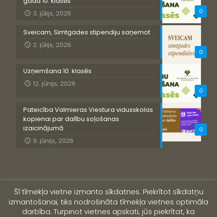
gada 10. klasēs
0
3. jūlijs, 2026
Sveicam, Simtgades stipendiju saņemot
2. jūlijs, 2026
0
Uzņemšana 10. klasēs
12. jūnijs, 2026
0
Pateicība Valmieras Viestura vidusskolas
kopienai par dalību soļošanas
izaicinājumā
0
9. jūnijs, 2026
Šī tīmekļa vietne izmanto sīkdatnes. Piekrītot sīkdatņu
izmantošanai, tiks nodrošināta tīmekļa vietnes optimāla
darbība. Turpinot vietnes apskati, jūs piekrītat, ka