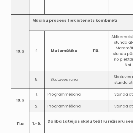
Mācību process tiek īstenots kombinēti
Aktiermeis
stunda at
Matemāt
4.
Matemātika
110.
10.a
stunda pā
no piektd
6.st.
Skatuves 
5.
Skatuves runa
stunda at
1.
Programmēšana
Stunda at
10.b
2.
Programmēšana
Stunda at
Dalība Latvijas skolu teātru režisoru se
11.a
1.-9.