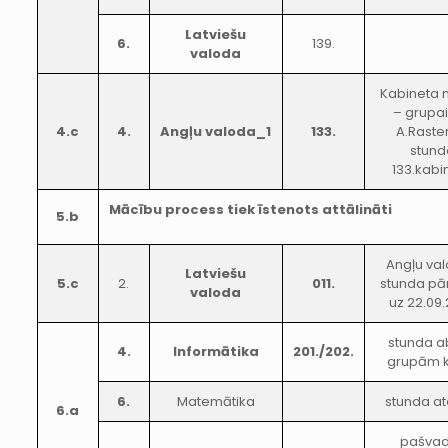
Latviešu
6.
139.
valoda
Kabineta 
– grupai
4.c
4.
Angļu valoda_1
133.
A.Raste
stund
133.kabi
Mācību process tiek īstenots attālināti
5.b
Angļu va
Latviešu
5.c
2.
011.
stunda pā
valoda
uz 22.09.
stunda 
4.
Informātika
201./202.
grupām 
6.
Matemātika
stunda at
6.a
pašvad