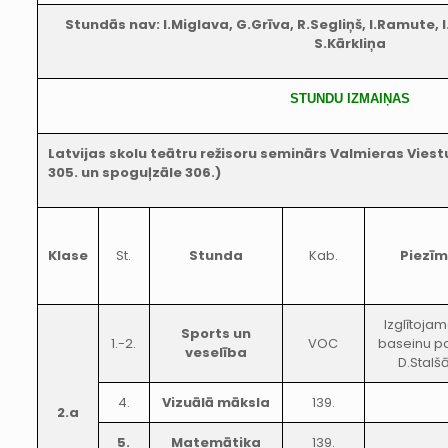
Stundās nav: I.Miglava, G.Grīva, R.Segliņš, I.Ramute, I.
S.Kārkliņa
STUNDU IZMAIŅAS
Latvijas skolu teātru režisoru seminārs Valmieras Viestu
305. un spoguļzāle 306.)
Klase
St.
Stunda
Kab.
Piezī
Izglītoja
Sports un
1.-2.
VOC
baseinu p
veselība
D.Stalš
4.
Vizuālā māksla
139.
2.a
5.
Matemātika
139.