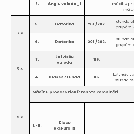
7.
Angļu valoda_1
mācību pr
mājā
stunda 
5.
Datorika
201./202.
grupām 
7.a
stunda 
6.
Datorika
201./202.
grupām 
Latviešu
3.
115.
valoda
8.c
Latviešu v
4.
Klases stunda
115.
stunda at
Mācību process tiek īstenots kombinēti
9.a
Klase
1.-9.
ekskursijā