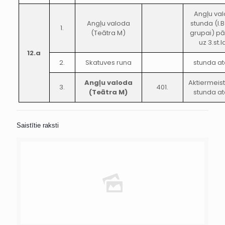
Angļu va
Angļu valoda
stunda (I.
1.
(Teātra M)
grupai) pā
uz 3.st.l
12.a
2.
Skatuves runa
stunda at
Angļu valoda
Aktiermeis
3.
401.
(Teātra M)
stunda at
Saistītie raksti