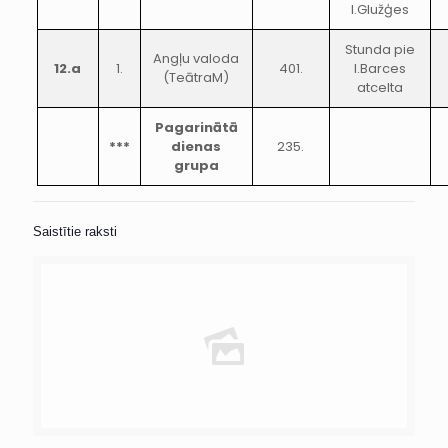
I.Glužģes
Stunda pie
Angļu valoda
12.a
1.
401.
I.Barces
(TeātraM)
atcelta
Pagarinātā
***
dienas
235.
grupa
Saistītie raksti