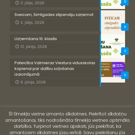
0
3. jūlijs, 2026
Sveicam, Simtgades stipendiju saņemot
2. jūlijs, 2026
0
Uzņemšana 10. klasēs
12. jūnijs, 2026
0
Pateicība Valmieras Viestura vidusskolas
kopienai par dalību soļošanas
izaicinājumā
0
9. jūnijs, 2026
Šī tīmekļa vietne izmanto sīkdatnes. Piekrītot sīkdatņu
izmantošanai, tiks nodrošināta tīmekļa vietnes optimāla
darbība. Turpinot vietnes apskati, jūs piekrītat, ka
izmantosim sīkdatnes jūsu ierīcē. Savu piekrišanu jūs