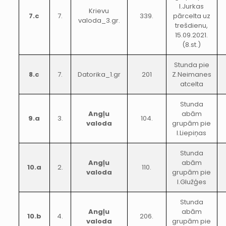
I.Jurkas
Krievu
7.c
7.
339.
pārcelta uz
valoda_3.gr.
trešdienu,
15.09.2021.
(8.st.)
Stunda pie
8.c
7.
Datorika_1.gr
201
Z.Neimanes
atcelta
Stunda
Angļu
abām
9.a
3.
104.
valoda
grupām pie
I.Liepiņas
Stunda
Angļu
abām
10.a
2.
110.
valoda
grupām pie
I.Glužģes
Stunda
Angļu
abām
10.b
4.
206.
valoda
grupām pie