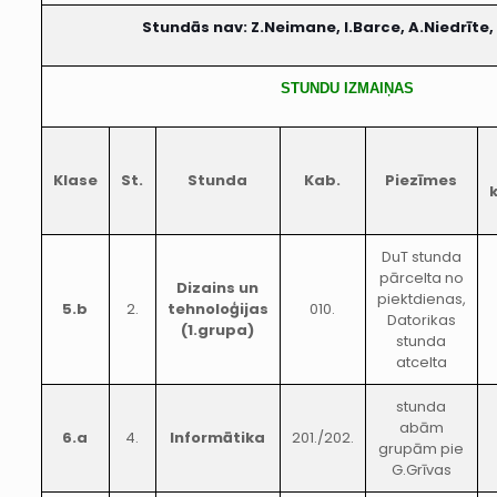
Stundās nav: Z.Neimane, I.Barce, A.Niedrīte, 
STUNDU IZMAIŅAS
Klase
St.
Stunda
Kab.
Piezīmes
DuT stunda
pārcelta no
Dizains un
piektdienas,
5.b
2.
tehnoloģijas
010.
Datorikas
(1.grupa)
stunda
atcelta
stunda
abām
6.a
4.
Informātika
201./202.
grupām pie
G.Grīvas