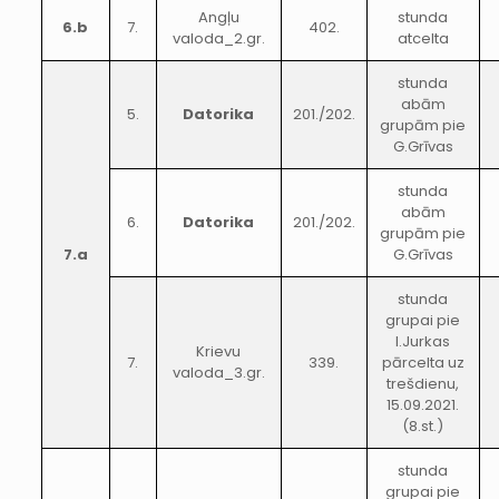
Angļu
stunda
6.b
7.
402.
valoda_2.gr.
atcelta
stunda
abām
5.
Datorika
201./202.
grupām pie
G.Grīvas
stunda
abām
6.
Datorika
201./202.
grupām pie
7.a
G.Grīvas
stunda
grupai pie
I.Jurkas
Krievu
7.
339.
pārcelta uz
valoda_3.gr.
trešdienu,
15.09.2021.
(8.st.)
stunda
grupai pie