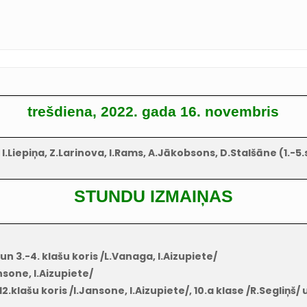
trešdiena, 2022. gada 16. novembris
.Liepiņa, Z.Larinova, I.Rams, A.Jākobsons, D.Stalšāne (1.-5.st
STUNDU IZMAIŅAS
 3.-4. klašu koris /L.Vanaga, I.Aizupiete/
nsone, I.Aizupiete/
klašu koris /I.Jansone, I.Aizupiete/, 10.a klase /R.Segliņš/ 