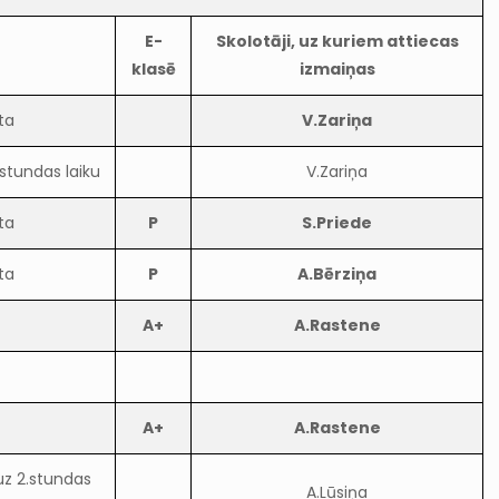
E-
Skolotāji, uz kuriem attiecas
klasē
izmaiņas
ta
V.Zariņa
stundas laiku
V.Zariņa
ta
P
S.Priede
ta
P
A.Bērziņa
A+
A.Rastene
A+
A.Rastene
uz 2.stundas
A.Lūsiņa