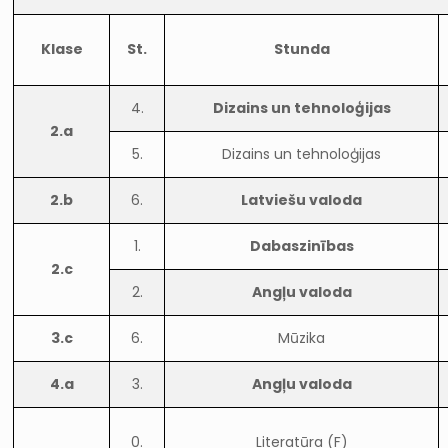
Klase
St.
Stunda
4.
Dizains un tehnoloģijas
2.a
5.
Dizains un tehnoloģijas
2.b
6.
Latviešu valoda
1.
Dabaszinības
2.c
2.
Angļu valoda
3.c
6.
Mūzika
4.a
3.
Angļu valoda
0.
Literatūra (F)