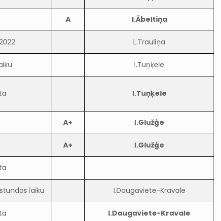
A
I.Ābeltiņa
.2022.
L.Trauliņa
aiku
I.Tuņķele
ta
I.Tuņķele
A+
I.Glužģe
A+
I.Glužģe
ta
.stundas laiku
I.Daugaviete-Kravale
ta
I.Daugaviete-Kravale