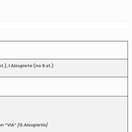
.), I.Aizupiete (no 6.st.)
un “VIA” /G.Aizupietis/