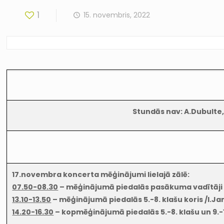
1
15. novembris, 2022
Stundās nav: A.Dubulte, I
17.novembra koncerta mēģinājumi lielajā zālē:
07.50-08.30
– mēģinājumā piedalās pasākuma vadītāji un
13.10-13.50
– mēģinājumā piedalās 5.-8. klašu koris /I.Ja
14.20-16.30
– kopmēģinājumā piedalās 5.-8. klašu un 9.-12.