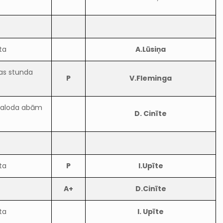
ta
A.Lūsiņa
das stunda
P
V.Fleminga
 valoda abām
D. Cinīte
ta
P
I.Upīte
A+
D.Cinīte
ta
I. Upīte