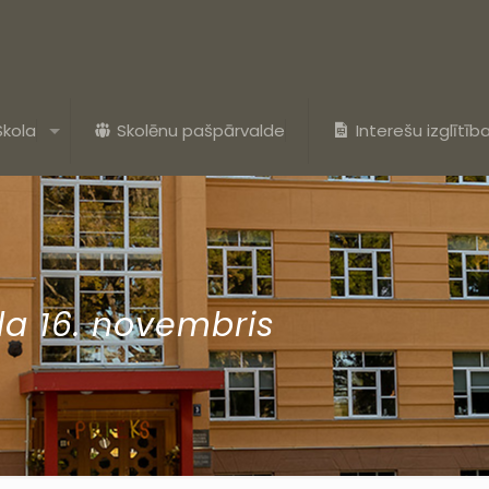
Skola
Skolēnu pašpārvalde
Interešu izglītīb
da 16. novembris