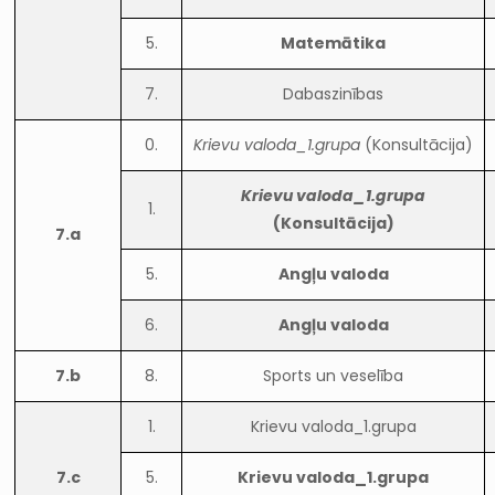
5.
Matemātika
7.
Dabaszinības
0.
Krievu valoda_1.grupa
(Konsultācija)
Krievu valoda_1.grupa
1.
(Konsultācija)
7.a
5.
Angļu valoda
6.
Angļu valoda
7.b
8.
Sports un veselība
1.
Krievu valoda_1.grupa
7.c
5.
Krievu valoda_1.grupa