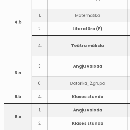
1.
Matemātika
4.b
2.
Literatūra (F)
4.
Teātra māksla
3.
Angļu valoda
5.a
6.
Datorika_2.grupa
5.b
4.
Klases stunda
1.
Angļu valoda
5.c
2.
Klases stunda