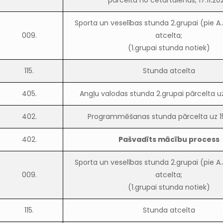
pārcelta no ceturtdienas, 17.11.20
Sporta un veselības stunda 2.grupai (pie 
009.
atcelta;
(1.grupai stunda notiek)
115.
Stunda atcelta
405.
Angļu valodas stunda 2.grupai pārcelta uz 
402.
Programmēšanas stunda pārcelta uz 15.
402.
Pašvadīts mācību process
Sporta un veselības stunda 2.grupai (pie 
009.
atcelta;
(1.grupai stunda notiek)
115.
Stunda atcelta