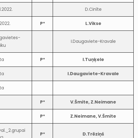
1.2022.
D.Cinīte
.2022.
P*
L.Vikse
ugavietes-
I.Daugaviete-Kravale
iku
ta
P*
I.Tuņķele
ta
I.Daugaviete-Kravale
ta
P*
V.Šmite, Z.Neimane
P*
Z.Neimane, V.Šmite
al._2.grupai
P*
D.Trēziņš