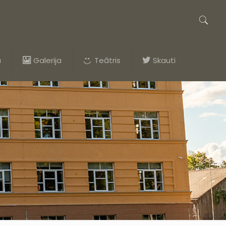
a
Galerija
Teātris
Skauti