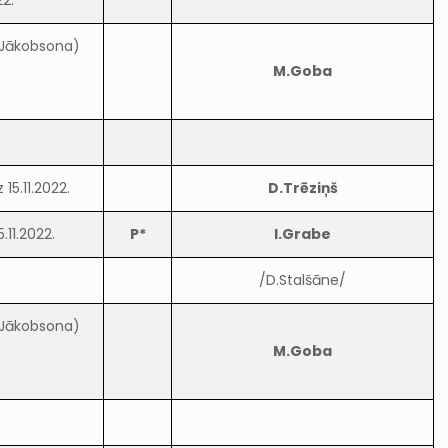
22.
A.Jākobsona)
M.Goba
15.11.2022.
D.Trēziņš
11.2022.
P*
I.Grabe
/D.Stalšāne/
A.Jākobsona)
M.Goba