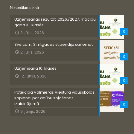
Nesenākie raksti
Uzņemšanas rezultāti 2026./2027. mācību
gada 10. klasēs
0
3. jūlijs, 2026
Sveicam, Simtgades stipendiju saņemot
2. jūlijs, 2026
0
Uzņemšana 10. klasēs
12. jūnijs, 2026
0
Pateicība Valmieras Viestura vidusskolas
kopienai par dalību soļošanas
izaicinājumā
0
9. jūnijs, 2026