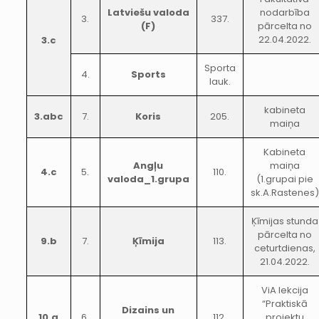
Latviešu valoda
nodarbība
3.
337.
(F)
pārcelta no
22.04.2022.
3.c
Sporta
4.
Sports
lauk.
kabineta
3.abc
7.
Koris
205.
maiņa
Kabineta
Angļu
maiņa
4.c
5.
110.
valoda_1.grupa
(1.grupai pie
sk.A.Rastenes)
Ķīmijas stunda
pārcelta no
9.b
7.
Ķīmija
113.
ceturtdienas,
21.04.2022.
ViA lekcija
“Praktiskā
Dizains un
10.a
6.
112.
projektu