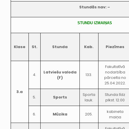
Stundās nav: –
STUNDU IZMAIŅAS
Klase
St.
Stunda
Kab.
Piezīmes
Fakultatīvā
Latviešu valoda
nodarbība
4.
133.
(F)
pārcelta no
25.04.2022.
3.a
Sporta
Stunda līdz
5.
Sports
lauk.
plkst. 12.00
kabineta
6.
Mūzika
205.
maiņa
Fakultatīvā