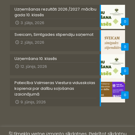
Uzņemšanas rezultāti 2026./2027. mācību
gada 10. klasēs
0
3. jūlijs, 2026
Sveicam, Simtgades stipendiju saņemot
2. jūlijs, 2026
0
Uzņemšana 10. klasēs
12. jūnijs, 2026
0
Pateicība Valmieras Viestura vidusskolas
kopienai par dalību soļošanas
izaicinājumā
0
9. jūnijs, 2026
Šī tīmekļa vietne izmanto sīkdatnes. Piekrītot sīkdatņu