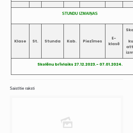
STUNDU IZMAIŅAS
Sko
E-
Klase
St.
Stunda
Kab.
Piezīmes
k
klasē
at
iz
Skolēnu brīvlaiks 27.12.2023.- 07.01.2024.
Saistītie raksti