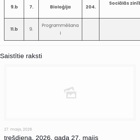
Sociālās zin
9.b
7.
Bioloģija
204.
Programmēšana
11.b
9.
I
Saistītie raksti
27. maijs, 2026
trešdiena, 2026. gada 27. maijs