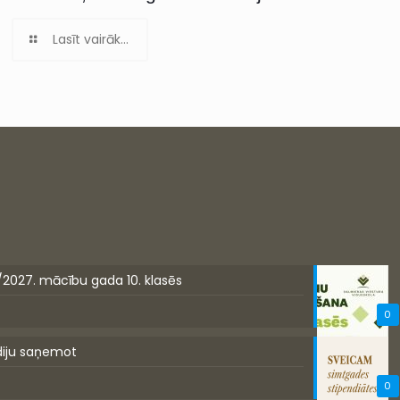
Lasīt vairāk...
/2027. mācību gada 10. klasēs
0
diju saņemot
0