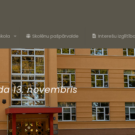
Skola
Skolēnu pašpārvalde
Interešu izglītīb
da 13. novembris