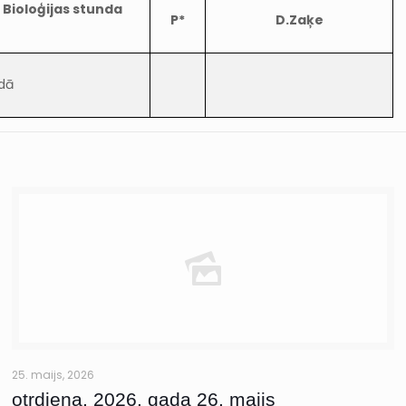
 Bioloģijas stunda
P*
D.Zaķe
ndā
25. maijs, 2026
otrdiena, 2026. gada 26. maijs