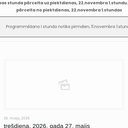
ības stunda pārcelta uz piektdienas, 22.novembra 1.stundu.
pārcelta no piektdienas, 22.novembra 1.stundas
Programmēšana I stunda notika pirmdien, 11.novembra 1.stu
26. maijs, 2026
trešdiena, 2026. gada 27. maijs