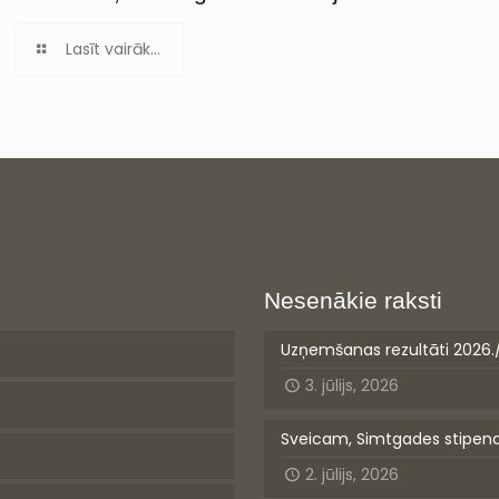
Lasīt vairāk...
Nesenākie raksti
Uzņemšanas rezultāti 2026.
3. jūlijs, 2026
Sveicam, Simtgades stipen
2. jūlijs, 2026