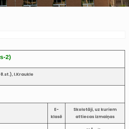
s-2)
8.st.), I.Kraukle
E-
Skolotāji, uz kuriem
klasē
attiecas izmaiņas