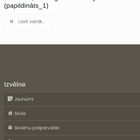
(papildināts_1)
Lasīt vairāk...
Izvēlne
Jaunumi
Skola
Skolēnu pašpārvalde