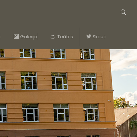
a
Galerija
Teātris
Skauti