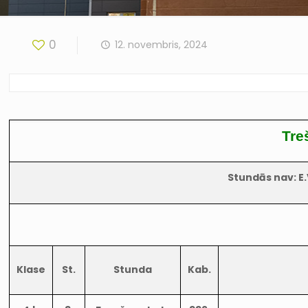
0
12. novembris, 2024
Tre
Stundās nav: E.V
Klase
St.
Stunda
Kab.