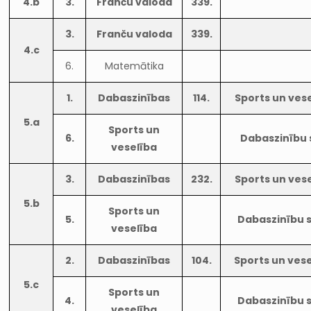
4.b
3.
Franču valoda
339.
3.
Franču valoda
339.
4.c
6.
Matemātika
1.
Dabaszinības
114.
Sports un ves
5.a
Sports un
6.
Dabaszinību s
veselība
3.
Dabaszinības
232.
Sports un ves
5.b
Sports un
5.
Dabaszinību s
veselība
2.
Dabaszinības
104.
Sports un vese
5.c
Sports un
4.
Dabaszinību s
veselība