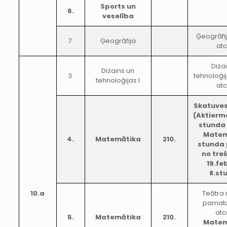
Sports un
6.
veselība
Ģeogrāfi
7.
Ģeogrāfija
atc
Diza
Dizains un
3.
tehnoloģij
tehnoloģijas I
atc
Skatuves
(Aktierm
stunda 
Matem
4.
Matemātika
210.
stunda 
no tre
19.fe
8.st
10.a
Teātra
pamatu
atc
5.
Matemātika
210.
Matem