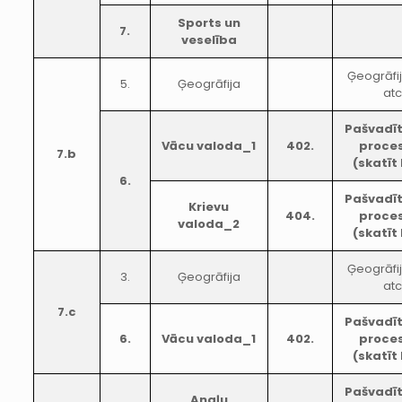
Sports un
7.
veselība
Ģeogrāfi
5.
Ģeogrāfija
atc
Pašvadī
Vācu valoda_1
402.
proces
7.b
(skatīt
6.
Pašvadī
Krievu
404.
proces
valoda_2
(skatīt
Ģeogrāfi
3.
Ģeogrāfija
atc
7.c
Pašvadī
6.
Vācu valoda_1
402.
proces
(skatīt
Pašvadī
Angļu