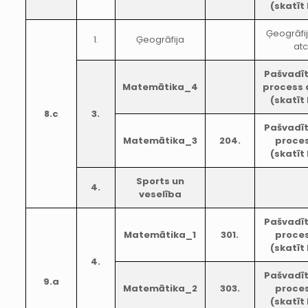
(skatīt
Ģeogrāfi
1.
Ģeogrāfija
atc
Pašvadī
Matemātika_4
process 
(skatīt
8.c
3.
Pašvadī
Matemātika_3
204.
proces
(skatīt
Sports un
4.
veselība
Pašvadī
Matemātika_1
301.
proces
(skatīt
4.
Pašvadī
9.a
Matemātika_2
303.
proces
(skatīt