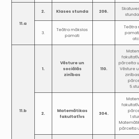
Skatuves
2.
Klases stunda
206.
stunda
11.a
Teātra
Teātra mākslas
3.
pamati
pamati
atc
Matem
fakultat
Vēsture un
pārcelta u
1.
sociālās
110.
Vēsture u
zinības
zinība
pārce
5.st
Matem
fakultat
11.b
Matemātikas
pārce
2.
304.
fakultatīvs
1.st
Matemāti
pārcelta 