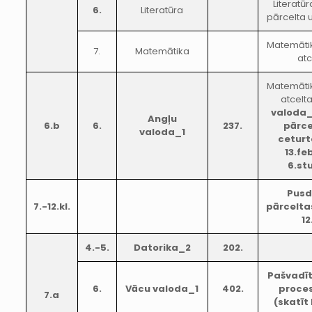
Literatū
6.
Literatūra
pārcelta 
Matemāti
7.
Matemātika
atc
Matemāti
atcelt
valoda_
Angļu
6.b
6.
237.
pārce
valoda_1
ceturt
13.fe
6.st
Pusd
7.-12.kl.
pārceltas
12
4.-5.
Datorika_2
202.
Pašvadī
6.
Vācu valoda_1
402.
proces
7.a
(skatīt