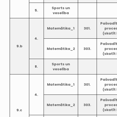
Sports un
5.
veselība
Pašvadī
Matemātika_1
301.
proces
(skatīt
4.
Pašvadī
9.b
Matemātika_2
303.
proces
(skatīt
Sports un
8.
veselība
Pašvadī
Matemātika_1
301.
proces
(skatīt
4.
Pašvadī
Matemātika_2
303.
proces
(skatīt
9.c