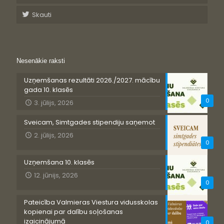
Skauti
Nesenākie raksti
Uzņemšanas rezultāti 2026./2027. mācību
gada 10. klasēs
0
3. jūlijs, 2026
Sveicam, Simtgades stipendiju saņemot
2. jūlijs, 2026
0
Uzņemšana 10. klasēs
12. jūnijs, 2026
0
Pateicība Valmieras Viestura vidusskolas
kopienai par dalību soļošanas
izaicinājumā
0