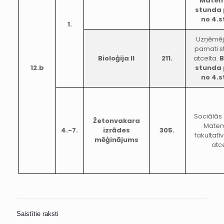
Matemā
stunda 
no 4.
1.
Uzņēmēj
pamati s
Bioloģija II
211.
atcelta.
B
12.b
stunda 
no 4.
Sociālās 
Žetonvakara
Matem
4.-7.
izrādes
305.
fakultatī
mēģinājums
atc
Saistītie raksti