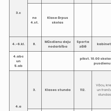
3.c
no
Klase ārpus
4.st.
skolas
Mūsdienu deju
Sporta
4.-6.kl.
8.
kabine
nodarbība
zālē
4.abc
plkst. 10.00 skol
un
pusdienu
5.ab
Vācu, kri
3.
Klases stunda
112.
un franč
stundas
4.a