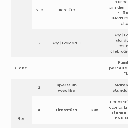
stunda
pirmdien, 
5.-6.
Literatūra
4.-5.
Literatūr
atc
Angļu 
stunda
7.
Angļu valoda_1
cetur
6.februār
Pusd
6.abc
pārceltas
11
Sports un
Matem
3.
veselība
stunda
Dabaszin
atcelta.
Li
4.
Literatūra
206.
stunda 
no 6.
6.a