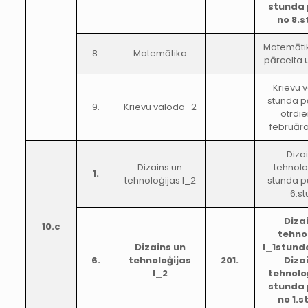
stunda 
no 8.
Matemāti
8.
Matemātika
pārcelta 
Krievu 
stunda p
9.
Krievu valoda_2
otrdie
februāra
Diza
Dizains un
tehnolo
1.
tehnoloģijas I_2
stunda p
6.s
Diza
10.c
tehno
Dizains un
I_1stund
6.
tehnoloģijas
201.
Diza
I_2
tehnoloģ
stunda 
no 1.