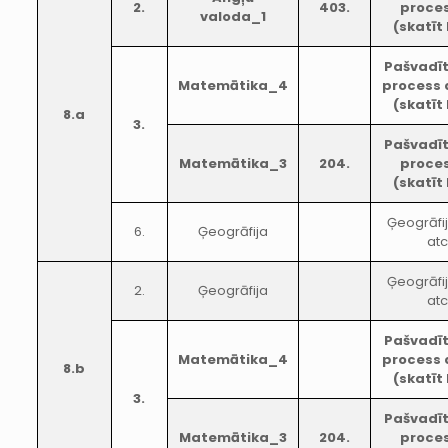
2.
403.
proces
valoda_1
(skatīt
Pašvadī
Matemātika_4
process 
(skatīt
8.a
3.
Pašvadī
Matemātika_3
204.
proces
(skatīt
Ģeogrāfi
6.
Ģeogrāfija
atc
Ģeogrāfi
2.
Ģeogrāfija
atc
Pašvadī
Matemātika_4
process 
8.b
(skatīt
3.
Pašvadī
Matemātika_3
204.
proces