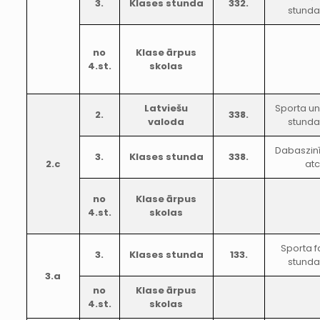
3.
Klases stunda
332.
stunda
no
Klase ārpus
4.st.
skolas
Latviešu
Sporta un
2.
338.
valoda
stunda
Dabaszin
3.
Klases stunda
338.
2.c
atc
no
Klase ārpus
4.st.
skolas
Sporta f
3.
Klases stunda
133.
stunda
3.a
no
Klase ārpus
4.st.
skolas