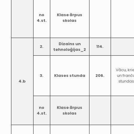
no
Klase ārpus
4.st.
skolas
Dizains un
2.
114.
tehnoloģijas_2
Vācu, kri
3.
Klases stunda
206.
un franč
4.b
stundas
no
Klase ārpus
4.st.
skolas