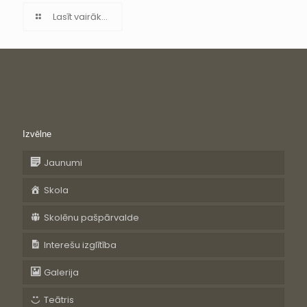
Lasīt vairāk...
Izvēlne
Jaunumi
Skola
Skolēnu pašpārvalde
Interešu izglītība
Galerija
Teātris