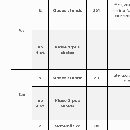
Vācu, kri
3.
Klases stunda
301.
un franč
stundas
4.c
no
Klase ārpus
4.st.
skolas
Literatū
3.
Klases stunda
211.
atc
5.a
no
Klase ārpus
4.st.
skolas
2.
Matemātika
139.