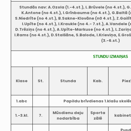
Stundās nav: A.Ozola (1.-4.st.), L.Brūvele (no 4.st.), G.
K.Antone (no 4.st.), I.Grīnbauma (no 4.st.), G.Baltā (n
S.Niedrīte (no 4.st.), B.Sakne-Klovāne (n0 4.st.), Z.Gailīt
I.Upīte (no 4.st.), I.Kraukle (no 4.- 7.st.), A.Vandele (
D.Trēziņs (no 4.st.), A.Upīte-Markuse (no 4.st.), L.Zariņa
I.Rams (no 4.st.), D.Stalšāne, S.Balode, I.Krieviņa, E.Gr
(3.-6.st.)
STUNDU IZMAIŅAS
Klase
St.
Stunda
Kab.
Pie
1.abc
Papildu brīvdienas 1.klašu skol
Mūsdienu deju
Sporta
1.-3.kl.
7.
kabine
nodarbība
zālē
Pusd