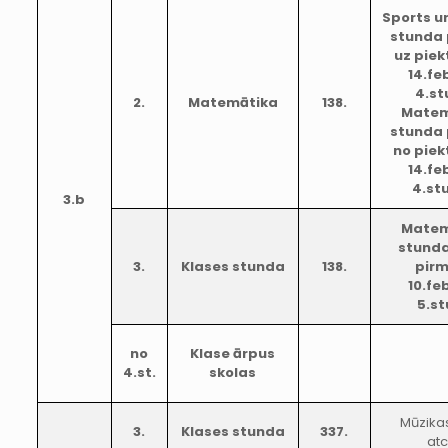
Sports u
stunda 
uz piek
14.fe
4.st
2.
Matemātika
138.
Matem
stunda 
no piek
14.fe
4.st
3.b
Matem
stunda
3.
Klases stunda
138.
pirm
10.fe
5.s
no
Klase ārpus
4.st.
skolas
Mūzika
3.
Klases stunda
337.
atc