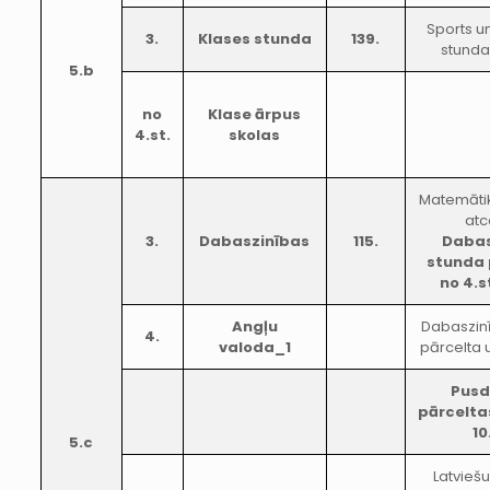
Sports u
3.
Klases stunda
139.
stunda
5.b
no
Klase ārpus
4.st.
skolas
Matemāti
atc
3.
Dabaszinības
115.
Dabas
stunda 
no 4.
Angļu
Dabaszin
4.
valoda_1
pārcelta 
Pusd
pārceltas
10
5.c
Latvieš