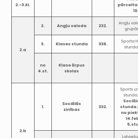
2.-3.kl.
pārceltas
10
Angļu va
2.
Angļu valoda
232.
grupā
Sporta f
3.
Klases stunda
336.
stunda
2.a
no
Klase ārpus
4.st.
skolas
Sports u
stunda 
Sociāl
Sociālās
1.
332.
stunda 
zinības
no piek
14.fe
5.st
2.b
Latvieš