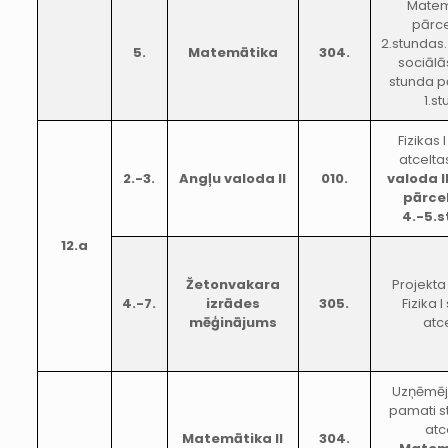
Matem
pārce
2.stundas.
5.
Matemātika
304.
sociālā
stunda p
1.s
Fizikas 
atcelta
2.-3.
Angļu valoda II
010.
valoda I
pārce
4.-5.
12.a
Žetonvakara
Projekta
4.-7.
izrādes
305.
Fizika 
mēģinājums
atc
Uzņēmēj
pamati s
atc
Matemātika II
304.