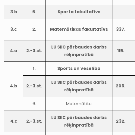
3.b
6.
Sporta fakultatīvs
3.c
2.
Matemātikas fakultatīvs
337.
LU SIIC pārbaudes darbs
4.a
2.-3.st.
115.
rēķinpratībā
1.
Sports un veselība
LU SIIC pārbaudes darbs
4.b
2.-3.st.
206.
rēķinpratībā
6.
Matemātika
LU SIIC pārbaudes darbs
4.c
2.-3.st.
232.
rēķinpratībā