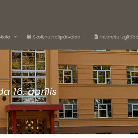
Skola
Skolēnu pašpārvalde
Interešu izglītīb
a 16. aprīlis