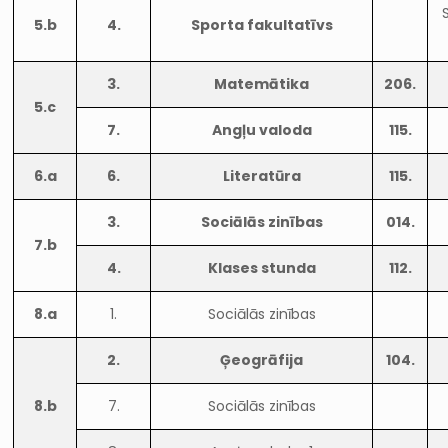
5.b
4.
Sporta fakultatīvs
3.
Matemātika
206.
5.c
7.
Angļu valoda
115.
6.a
6.
Literatūra
115.
3.
Sociālās zinības
014.
7.b
4.
Klases stunda
112.
8.a
1.
Sociālās zinības
2.
Ģeogrāfija
104.
8.b
7.
Sociālās zinības