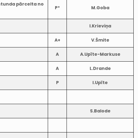
stunda pārcelta no
P*
M.Goba
I.Krieviņa
A+
V.Šmite
A
A.Upīte-Markuse
A
L.Drande
P
I.Upīte
S.Balode