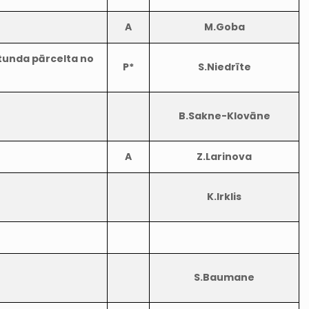
A
M.Goba
tunda pārcelta no
P*
S.Niedrīte
B.Sakne-Klovāne
A
Z.Larinova
K.Irklis
S.Baumane