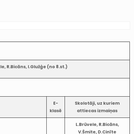
e, R.Bicāns, I.Glužģe (no 8.st.)
E-
Skolotāji, uz kuriem
klasē
attiecas izmaiņas
L.Brūvele, R.Bicāns,
V.Šmite, D.Cinīte