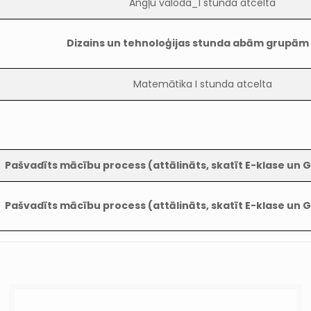
Angļu valoda_1 stunda atcelta
Dizains un tehnoloģijas stunda abām grupām
Matemātika I stunda atcelta
Pašvadīts mācību process (attālināts, skatīt E-klase un
Pašvadīts mācību process (attālināts, skatīt E-klase un