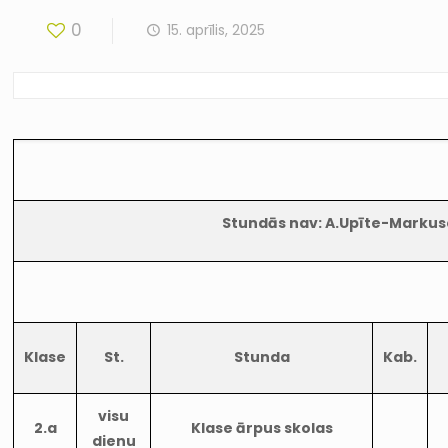
0
15. aprīlis, 2025
Stundās nav: A.Upīte-Markuse (n
Klase
St.
Stunda
Kab.
visu
2.a
Klase ārpus skolas
dienu