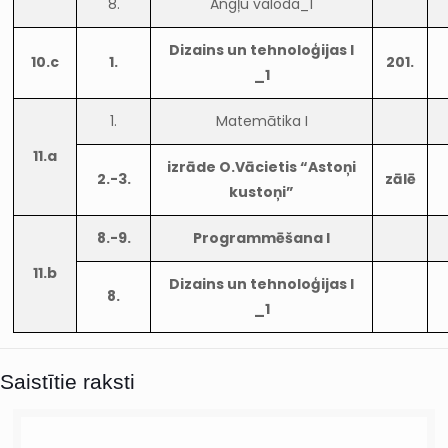
8.
Angļu valoda_1
Dizains un tehnoloģijas I
10.c
1.
201.
_1
1.
Matemātika I
11.a
izrāde O.Vācietis “Astoņi
2.-3.
zālē
kustoņi”
8.-9.
Programmēšana I
11.b
Dizains un tehnoloģijas I
8.
_1
Saistītie raksti