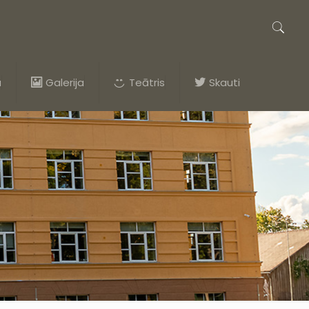
a
Galerija
Teātris
Skauti