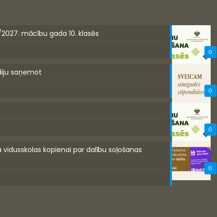
/2027. mācību gada 10. klasēs
0
diju saņemot
0
0
a vidusskolas kopienai par dalību soļošanas
0