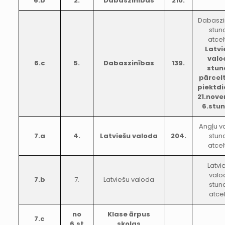
6.b
2.
Dabaszinības
210.
Dabaszi
stun
atcel
Latvi
valo
6.c
5.
Dabaszinības
139.
stun
pārcel
piektdi
21.nov
6.stu
Angļu v
7.a
4.
Latviešu valoda
204.
stun
atcel
Latvi
valo
7.b
7.
Latviešu valoda
stun
atce
no
Klase ārpus
7.c
6.st
skolas