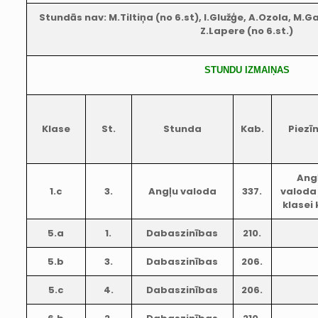
Stundās nav: M.Tiltiņa (no 6.st), I.Glužģe, A.Ozola, M.G
Z.Lapere (no 6.st.)
STUNDU IZMAIŅAS
Klase
St.
Stunda
Kab.
Piezī
Ang
1.c
3.
Angļu valoda
337.
valoda 
klasei
5.a
1.
Dabaszinības
210.
5.b
3.
Dabaszinības
206.
5.c
4.
Dabaszinības
206.