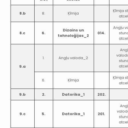
Ķīmija 
8.b
8.
Ķīmija
atce
Angļu v
Dizains un
8.c
6.
014.
stun
tehnoloģijas_2
atce
Ang
valod
1.
Angļu valoda_2
stun
atce
9.a
Ķīmija 
6.
Ķīmija
atce
9.b
2.
Datorika_1
202.
Ang
valod
9.c
5.
Datorika_1
201.
stun
atce