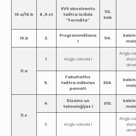
VVV absolventu
112.
10.a/10.b
8.,9.st
teātra izrāde
kab
”Fermāta”
Programmēšana
kabin
10.b
2.
114.
I
mai
Angļu va
3.
Angļu valoda I
stun
atce
11.a
Fakultatīvs
kabin
5.
teātra mākslas
306.
mai
pamati
Dizains un
kabin
4.
010.
tehnoloģijas I
mai
11.c
Angļu va
8.
Angļu valoda I
stun
atce