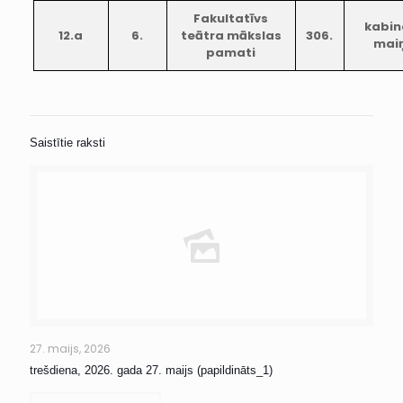
Fakultatīvs
kabin
12.a
6.
teātra mākslas
306.
mai
pamati
Saistītie raksti
27. maijs, 2026
trešdiena, 2026. gada 27. maijs (papildināts_1)