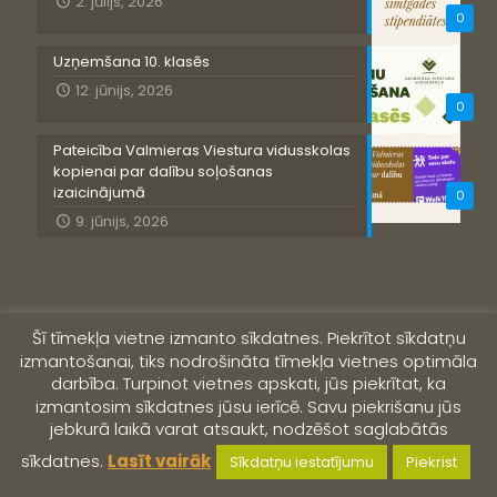
2. jūlijs, 2026
0
Uzņemšana 10. klasēs
12. jūnijs, 2026
0
Pateicība Valmieras Viestura vidusskolas
kopienai par dalību soļošanas
izaicinājumā
0
9. jūnijs, 2026
Šī tīmekļa vietne izmanto sīkdatnes. Piekrītot sīkdatņu
izmantošanai, tiks nodrošināta tīmekļa vietnes optimāla
darbība. Turpinot vietnes apskati, jūs piekrītat, ka
izmantosim sīkdatnes jūsu ierīcē. Savu piekrišanu jūs
jebkurā laikā varat atsaukt, nodzēšot saglabātās
© 2019 Valmieras Viestura vidusskola
sīkdatnes.
Lasīt vairāk
Sīkdatņu iestatījumu
Piekrist