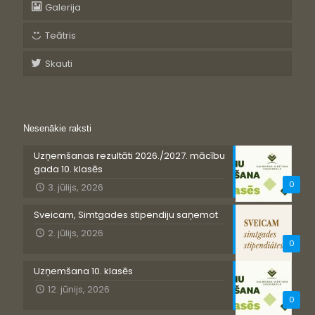
Galerija
Teātris
Skauti
Nesenākie raksti
Uzņemšanas rezultāti 2026./2027. mācību
gada 10. klasēs
0
3. jūlijs, 2026
Sveicam, Simtgades stipendiju saņemot
2. jūlijs, 2026
0
Uzņemšana 10. klasēs
12. jūnijs, 2026
0