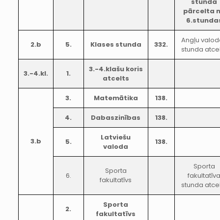
stunda
pārcelta 
6.stunda
Angļu valo
2.b
5.
Klases stunda
332.
stunda atce
3.-4.klašu koris
3.-4.kl.
1.
atcelts
3.
Matemātika
138.
4.
Dabaszinības
138.
Latviešu
3.b
5.
138.
valoda
Sporta
Sporta
6.
fakultatīv
fakultatīvs
stunda atce
Sporta
2.
fakultatīvs