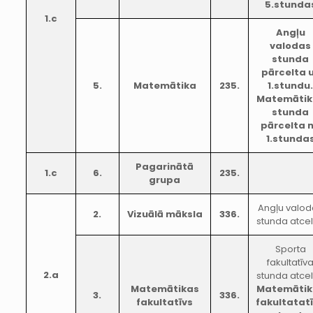
5.stunda
1.c
Angļu
valodas
stunda
pārcelta 
5.
Matemātika
235.
1.stundu
Matemātik
stunda
pārcelta 
1.stunda
Pagarinātā
1.c
6.
235.
grupa
Angļu valo
2.
Vizuālā māksla
336.
stunda atcel
Sporta
fakultatīv
2.a
stunda atcel
Matemātikas
Matemātik
3.
336.
fakultatīvs
fakultatat