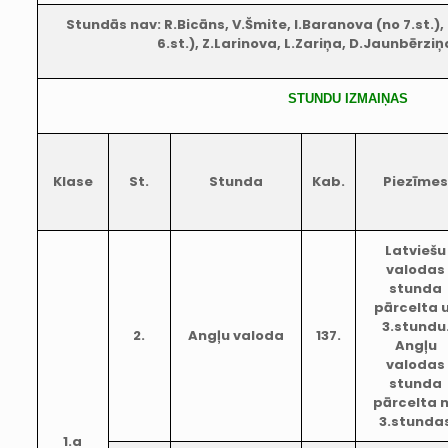
Stundās nav: R.Bicāns, V.Šmite, I.Baranova (no 7.st.),
6.st.), Z.Larinova, L.Zariņa, D.Jaunbērzi
STUNDU IZMAIŅAS
Klase
St.
Stunda
Kab.
Piezīme
Latviešu
valodas
stunda
pārcelta 
3.stundu
2.
Angļu valoda
137.
Angļu
valodas
stunda
pārcelta 
3.stunda
1.a