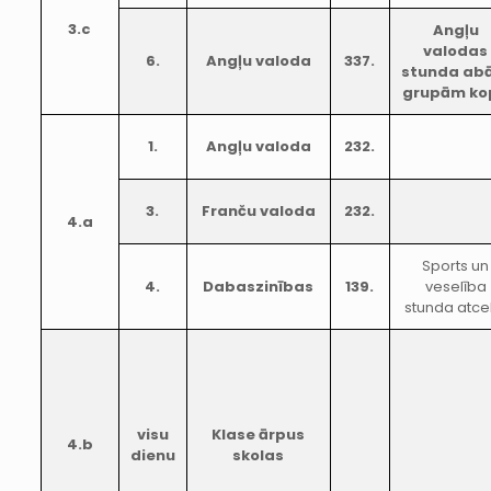
3.c
Angļu
valodas
6.
Angļu valoda
337.
stunda ab
grupām ko
1.
Angļu valoda
232.
3.
Franču valoda
232.
4.a
Sports un
4.
Dabaszinības
139.
veselība
stunda atce
visu
Klase ārpus
4.b
dienu
skolas