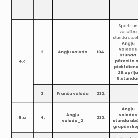
Sports un
veselība
stunda atcel
Angļu
valodas
2.
Angļu valoda
104.
stunda
pārcelta 
4.c
piektdiena
25.aprīļ
5.stunda
3.
Franču valoda
232.
Angļu
Angļu
valodas
5.a
4.
232.
valoda_2
stunda ab
grupām ko