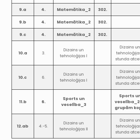
9.a
4.
Matemātika_2
302.
9.b
4.
Matemātika_2
302.
9.c
4.
Matemātika_2
302.
Dizains u
Dizains un
10.a
3.
tehnoloģijas
tehnoloģijas I
stunda atce
Dizains u
Dizains un
10.c
6.
tehnoloģijas
tehnoloģijas I
stunda atce
Sports u
Sports un
11.b
6.
veselība_
veselība_3
grupām ko
Dizains u
Dizains un
12.ab
4.-5.
tehnoloģijas
tehnoloģijas II
stunda atce