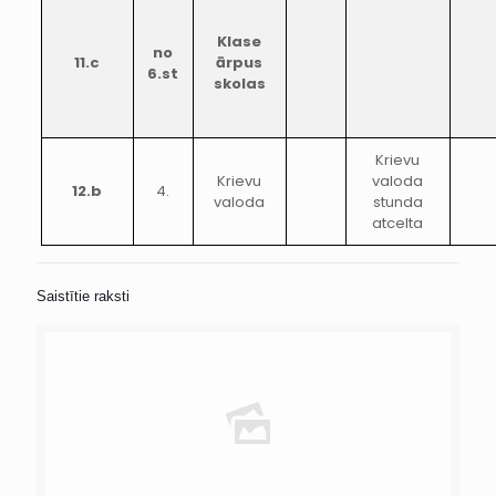
Klase
no
11.c
ārpus
6.st
skolas
Krievu
Krievu
valoda
12.b
4.
valoda
stunda
atcelta
Saistītie raksti