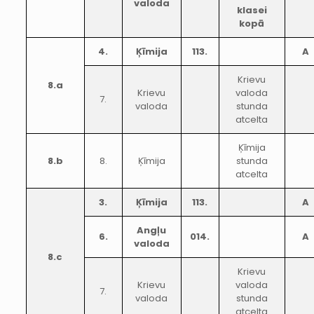
valoda
klasei
kopā
4.
Ķīmija
113.
A
Krievu
8.a
Krievu
valoda
7.
valoda
stunda
atcelta
Ķīmija
8.b
8.
Ķīmija
stunda
atcelta
3.
Ķīmija
113.
A
Angļu
6.
014.
A
valoda
8.c
Krievu
Krievu
valoda
7.
valoda
stunda
atcelta