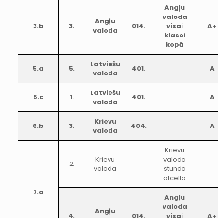
Angļu
valoda
Angļu
3.b
3.
014.
visai
A+
valoda
klasei
kopā
Latviešu
5.a
5.
401.
A
valoda
Latviešu
5.c
1.
401.
A
valoda
Krievu
6.b
3.
404.
A
valoda
Krievu
Krievu
valoda
2.
valoda
stunda
atcelta
7.a
Angļu
valoda
Angļu
4.
014.
visai
A+