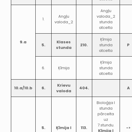
Angļu
Angļu
valoda_2
1.
valoda_2
stunda
atcelta
Ķīmija
9.a
Klases
5.
210.
stunda
P
stunda
atcelta
Ķīmija
6.
Ķīmija
stunda
atcelta
Krievu
10.a/10.b
6.
404.
A
valoda
Bioloģija I
stunda
pārcelta
uz
7.stundu.
5.
Ķīmija I
113.
->
Ķīmija I