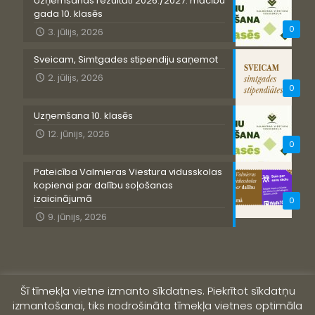
Uzņemšanas rezultāti 2026./2027. mācību
gada 10. klasēs
0
3. jūlijs, 2026
Sveicam, Simtgades stipendiju saņemot
2. jūlijs, 2026
0
Uzņemšana 10. klasēs
12. jūnijs, 2026
0
Pateicība Valmieras Viestura vidusskolas
kopienai par dalību soļošanas
izaicinājumā
0
9. jūnijs, 2026
Šī tīmekļa vietne izmanto sīkdatnes. Piekrītot sīkdatņu
izmantošanai, tiks nodrošināta tīmekļa vietnes optimāla