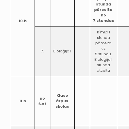
stunda
pārcelta
no
7.stundas
10.b
Ķīmija I
stunda
pārcelta
uz
7.
Bioloģija I
5.stundu.
Bioloģija I
stunda
atcelta
Klase
no
11.b
ārpus
6.st
skolas