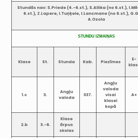
Stundās nav: S.Priede (4.-6.st.), S.Allika (no 6.st.), I
6.st.), Z.Lapere, I.Tuņķele, I.Lancmane (no 6.st.), G.G
A.Ozola
STUNDU IZMAIŅAS
E-
Klase
St.
Stunda
Kab.
Piezīmes
klas
Angļu
valoda
Angļu
1.c
3.
337.
visai
A+
valoda
klasei
kopā
Klase
2.b
3.-6.
ārpus
skolas