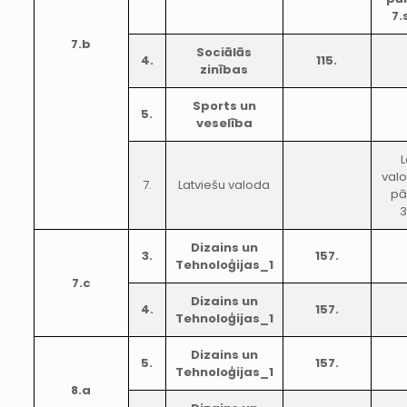
7.
7.b
Sociālās
4.
115.
zinības
Sports un
5.
veselība
L
val
7.
Latviešu valoda
pā
3
Dizains un
3.
157.
Tehnoloģijas_1
7.c
Dizains un
4.
157.
Tehnoloģijas_1
Dizains un
5.
157.
Tehnoloģijas_1
8.a