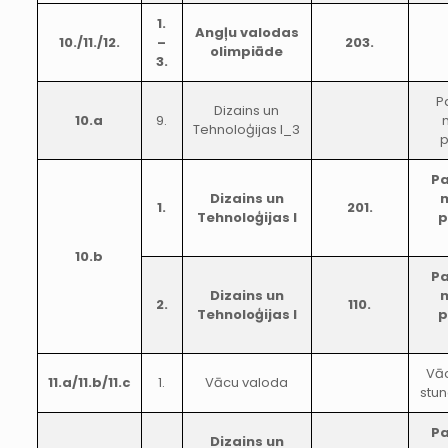
1.
Angļu valodas
10./11./12.
–
203.
olimpiāde
3.
P
Dizains un
10.a
9.
Tehnoloģijas I_3
Pa
Dizains un
1.
201.
Tehnoloģijas I
p
10.b
Pa
Dizains un
2.
110.
Tehnoloģijas I
p
Vā
11.a/11.b/11.c
1.
Vācu valoda
stun
Pa
Dizains un