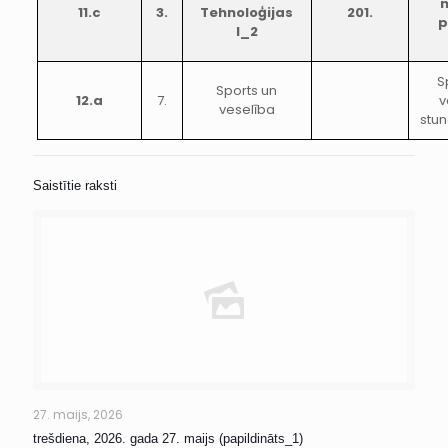
11.c
3.
Tehnoloģijas
201.
p
I_2
S
Sports un
12.a
7.
v
veselība
stun
Saistītie raksti
27. maijs, 2026
trešdiena, 2026. gada 27. maijs (papildināts_1)