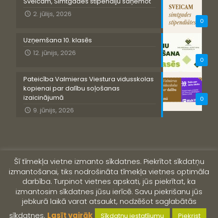
Sveicam, Simtgades stipendiju saņemot
2. jūlijs, 2026
0
Uzņemšana 10. klasēs
12. jūnijs, 2026
0
Pateicība Valmieras Viestura vidusskolas
kopienai par dalību soļošanas
izaicinājumā
0
9. jūnijs, 2026
Šī tīmekļa vietne izmanto sīkdatnes. Piekrītot sīkdatņu
izmantošanai, tiks nodrošināta tīmekļa vietnes optimāla
darbība. Turpinot vietnes apskati, jūs piekrītat, ka
izmantosim sīkdatnes jūsu ierīcē. Savu piekrišanu jūs
jebkurā laikā varat atsaukt, nodzēšot saglabātās
© 2019 Valmieras Viestura vidusskola
sīkdatnes.
Lasīt vairāk
Sīkdatņu iestatījumu
Piekrist