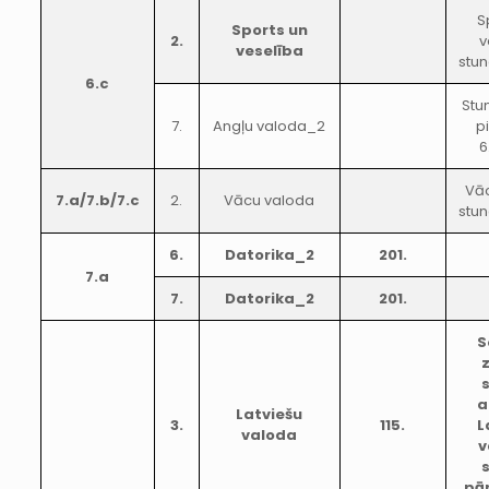
S
Sports un
2.
v
veselība
stun
6.c
Stu
7.
Angļu valoda_2
p
6
Vā
7.a/7.b/7.c
2.
Vācu valoda
stun
6.
Datorika_2
201.
7.a
7.
Datorika_2
201.
S
a
Latviešu
3.
115.
L
valoda
v
pār