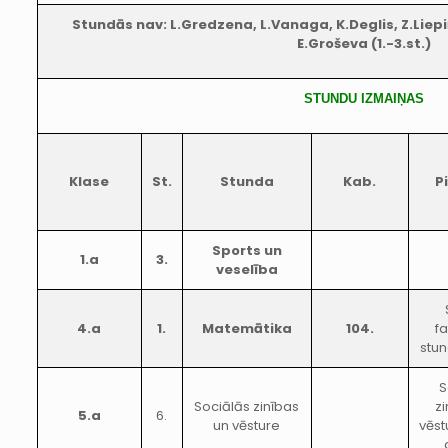
Stundās nav: L.Gredzena, L.Vanaga, K.Deglis, Z.Liepiņa
E.Groševa (1.-3.st.)
STUNDU IZMAIŅAS
Klase
St.
Stunda
Kab.
P
Sports un
1.a
3.
veselība
4.a
1.
Matemātika
104.
fa
stun
S
Sociālās zinības
zi
5.a
6.
un vēsture
vēst