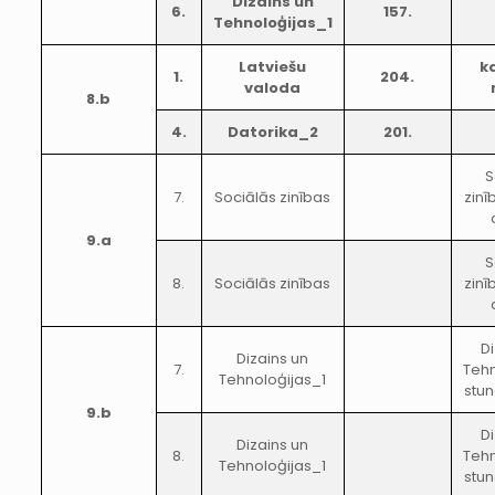
Dizains un
6.
157.
Tehnoloģijas_1
Latviešu
k
1.
204.
valoda
8.b
4.
Datorika_2
201.
S
7.
Sociālās zinības
zinī
9.a
S
8.
Sociālās zinības
zinī
Di
Dizains un
7.
Tehn
Tehnoloģijas_1
stun
9.b
Di
Dizains un
8.
Tehn
Tehnoloģijas_1
stun