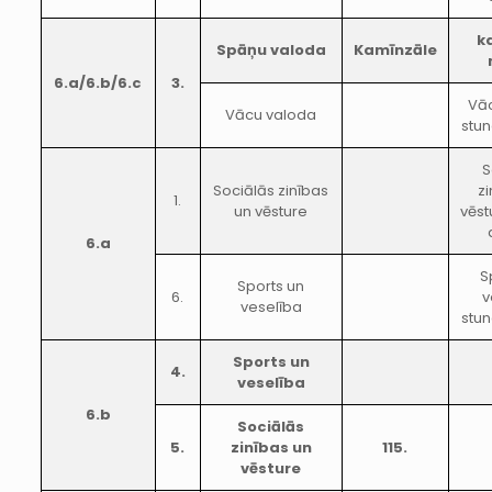
k
Spāņu valoda
Kamīnzāle
6.a/6.b/6.c
3.
Vā
Vācu valoda
stun
S
Sociālās zinības
zi
1.
un vēsture
vēst
6.a
S
Sports un
6.
v
veselība
stun
Sports un
4.
veselība
6.b
Sociālās
5.
zinības un
115.
vēsture