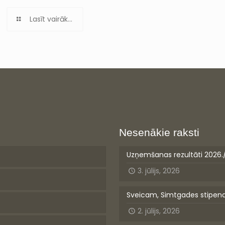
Lasīt vairāk...
Nesenākie raksti
Uzņemšanas rezultāti 2026.
3. jūlijs, 2026
Sveicam, Simtgades stipen
2. jūlijs, 2026