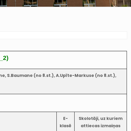
_2)
lšāne, S.Baumane (no 8.st.), A.Upīte-Markuse (no 8.st.),
E-
Skolotāji, uz kuriem
klasē
attiecas izmaiņas