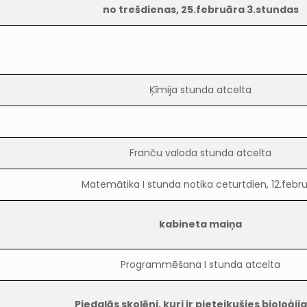
no trešdienas, 25.februāra 3.stundas
Ķīmija stunda atcelta
Franču valoda stunda atcelta
Matemātika I stunda notika ceturtdien, 12.febru
kabineta maiņa
Programmēšana I stunda atcelta
Piedalās skolēni, kuri ir pieteikušies bioloģija