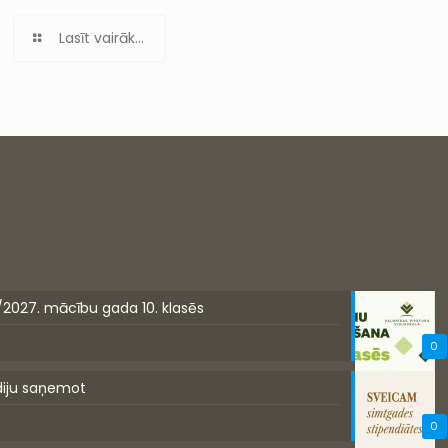
Lasīt vairāk...
/2027. mācību gada 10. klasēs
0
diju saņemot
0