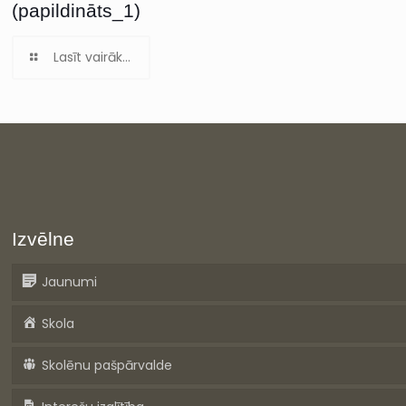
(papildināts_1)
Lasīt vairāk...
Izvēlne
Jaunumi
Skola
Skolēnu pašpārvalde