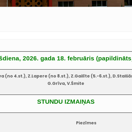
ešdiena, 2026. gada 18. februāris (papildināts
a (no 4.st.), Z.Lapere (no 8.st.), Z.Gailīte (5.-6.st.), D.Sta
G.Grīva, V.Šmite
STUNDU IZMAIŅAS
Piezīmes