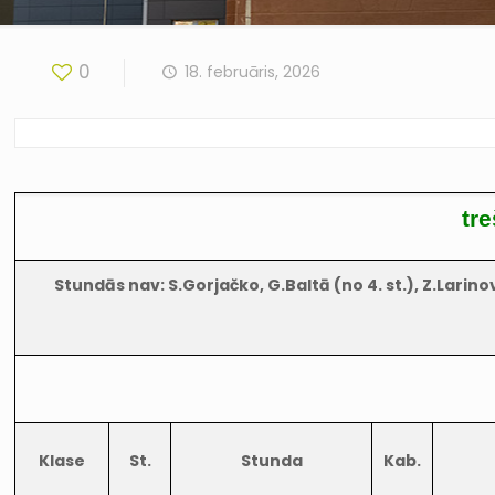
0
18. februāris, 2026
tr
Stundās nav: S.Gorjačko, G.Baltā (no 4. st.), Z.Larinov
Klase
St.
Stunda
Kab.