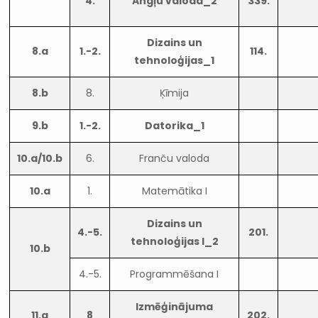
4.
Angļu valoda_2
339.
Dizains un
8.a
1.-2.
114.
tehnoloģijas_1
8.b
8.
Ķīmija
9.b
1.-2.
Datorika_1
10.a/10.b
6.
Franču valoda
10.a
1.
Matemātika I
Dizains un
4.-5.
201.
tehnoloģijas I_2
10.b
4.-5.
Programmēšana I
Izmēģinājuma
11.a
8
202.