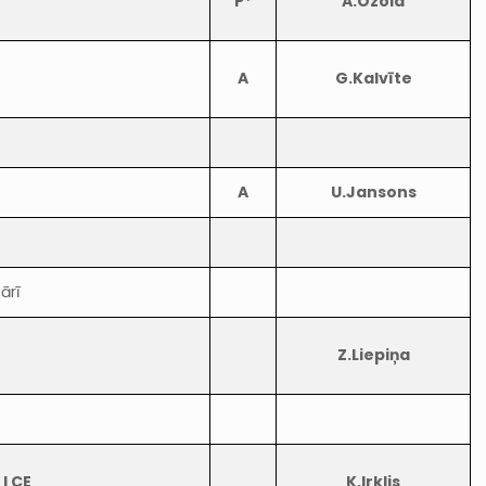
P*
A.Ozola
A
G.Kalvīte
A
U.Jansons
ārī
Z.Liepiņa
 I CE
K.Irklis