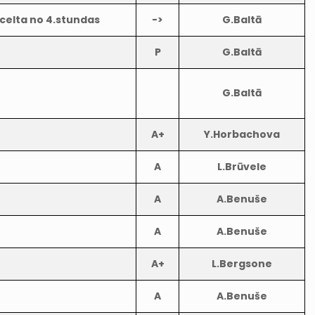
celta no 4.stundas
->
G.Baltā
P
G.Baltā
G.Baltā
A+
Y.Horbachova
A
L.Brūvele
A
A.Benuše
A
A.Benuše
A+
L.Bergsone
A
A.Benuše