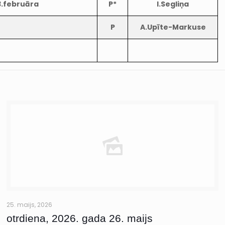
3.februāra
P*
I.Segliņa
P
A.Upīte-Markuse
25. maijs, 2026
otrdiena, 2026. gada 26. maijs