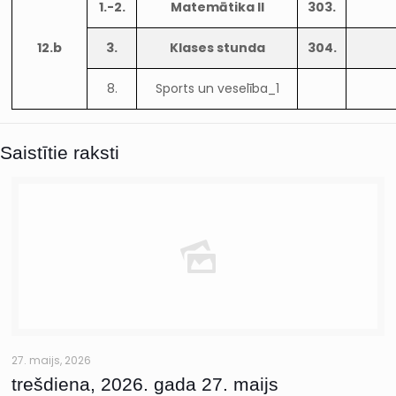
1.-2.
Matemātika II
303.
12.b
3.
Klases stunda
304.
8.
Sports un veselība_1
Saistītie raksti
27. maijs, 2026
trešdiena, 2026. gada 27. maijs