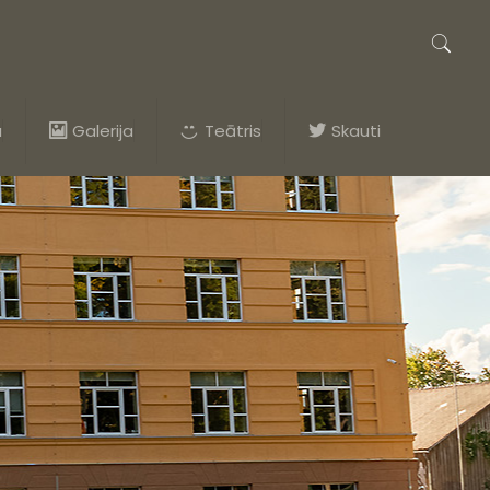
a
Galerija
Teātris
Skauti