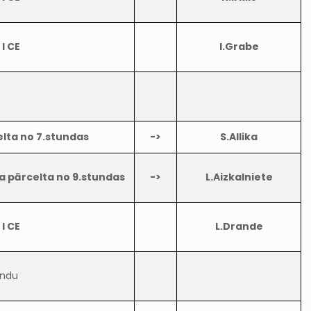
 I CE
I.Grabe
elta no 7.stundas
->
S.Allika
a pārcelta no 9.stundas
->
L.Aizkalniete
 I CE
L.Drande
undu