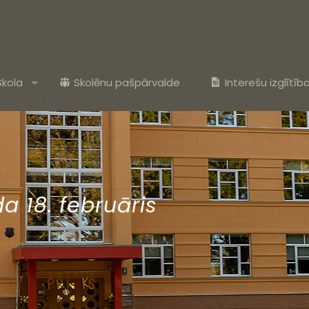
Skola
Skolēnu pašpārvalde
Interešu izglītīb
a 18. februāris