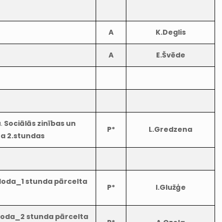
A
K.Deglis
A
E.Švēde
.
Sociālās zinības un
P*
L.Gredzena
ra 2.stundas
loda_1 stunda pārcelta
P*
I.Glužģe
loda_2 stunda pārcelta