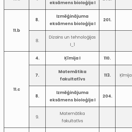
eksāmens bioloģija I
Izmēģinājuma
8.
201.
eksāmens bioloģija I
11.b
Dizains un tehnoloģijas
8.
I_1
4.
Ķīmija I
110.
Matemātika
7.
113.
Ķīmija
fakultatīvs
11.c
Izmēģinājuma
8.
204.
eksāmens bioloģija I
Matemātika
9.
fakultatīvs