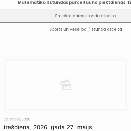
Matemātika II stundas pārceltas no piektdienas, 1
Projekta darbs stunda atcelta
Sports un veselība_1 stunda atcelta
26. maijs, 2026
trešdiena, 2026. gada 27. maijs