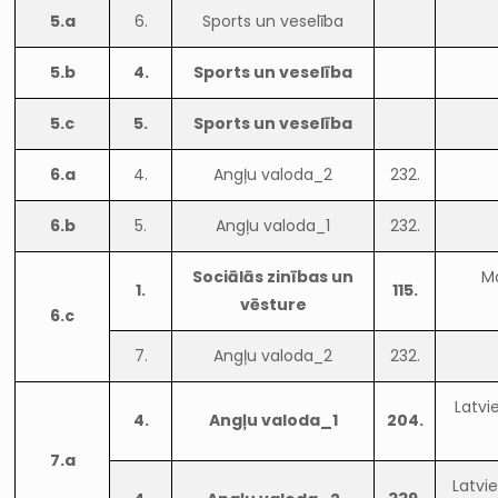
5.a
6.
Sports un veselība
5.b
4.
Sports un veselība
5.c
5.
Sports un veselība
6.a
4.
Angļu valoda_2
232.
6.b
5.
Angļu valoda_1
232.
Sociālās zinības un
Ma
1.
115.
vēsture
6.c
7.
Angļu valoda_2
232.
Latvi
4.
Angļu valoda_1
204.
7.a
Latvi