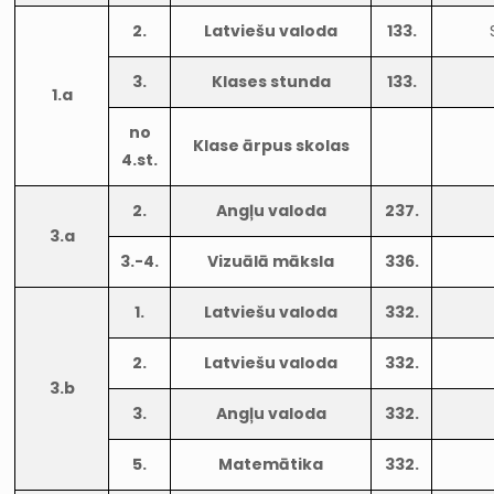
2.
Latviešu valoda
133.
3.
Klases stunda
133.
1.a
no
Klase ārpus skolas
4.st.
2.
Angļu valoda
237.
3.a
3.-4.
Vizuālā māksla
336.
1.
Latviešu valoda
332.
2.
Latviešu valoda
332.
3.b
3.
Angļu valoda
332.
5.
Matemātika
332.